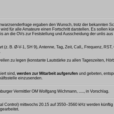
warzsenderfrage ergaben den Wunsch, trotz der bekannten Sch
rd für alle Amateure einen Fortschritt darstellen. Es sollen k
 an die OVs zur Feststellung und Ausscheidung der unlis au
 (z. B. Ø-V-1, SH 9), Antenne, Tag, Zeit, Call,, Frequenz, RST
.
ellen zu legen (konstante Lautstärke zu allen Tageszeiten, Hörb
iert sind,
werden zur Mitarbeit aufgerufen
und gebeten, entspr
häftsstelle einzusenden.
rger Vermittler OM Wolfgang Wichmann, ....., in Vorschlag.
 Control) mittwochs 20.15 auf 3550–3560 kHz werden künftig
gearbeitet.