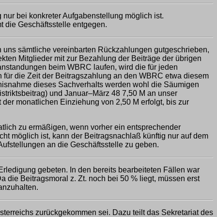
nur bei konkreter Aufgabenstellung möglich ist.
 die Geschäftsstelle entgegen.
 uns sämtliche vereinbarten Rückzahlungen gutgeschrieben,
rekten Mitglieder mit zur Bezahlung der Beiträge der übrigen
anstandungen beim WBRC laufen, wird die für jeden
en für die Zeit der Beitragszahlung an den WBRC etwa diesem
ntnisnahme dieses Sachverhalts werden wohl die Säumigen
striktsbeitrag) und Januar–März 48 7,50 M an unser
 der monatlichen Einziehung von 2,50 M erfolgt, bis zur
atlich zu ermäßigen, wenn vorher ein entsprechender
ht möglich ist, kann der Beitragsnachlaß künftig nur auf dem
stellungen an die Geschäftsstelle zu geben.
edigung gebeten. In den bereits bearbeiteten Fällen war
ie Beitragsmoral z. Zt. noch bei 50 % liegt, müssen erst
anzuhalten.
terreichs zurückgekommen sei. Dazu teilt das Sekretariat des