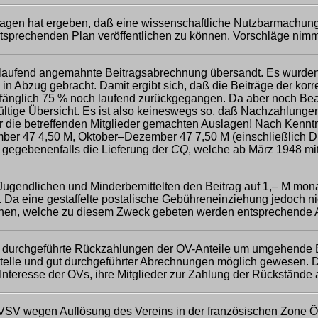
lagen hat ergeben, daß eine wissenschaftliche Nutzbarmachung 
sprechenden Plan veröffentlichen zu können. Vorschläge nimmt
 laufend angemahnte Beitragsabrechnung übersandt. Es wurden
h in Abzug gebracht. Damit ergibt sich, daß die Beiträge der kor
nfänglich 75 % noch laufend zurückgegangen. Da aber noch Be
ültige Übersicht. Es ist also keineswegs so, daß Nachzahlung
ür die betreffenden Mitglieder gemachten Auslagen! Nach Ken
mber 47 4,50 M, Oktober–Dezember 47 7,50 M (einschließlich Di
, gegebenenfalls die Lieferung der
CQ
, welche ab März 1948 mit
 Jugendlichen und Minderbemittelten den Beitrag auf 1,– M mon
 Da eine gestaffelte postalische Gebühreneinziehung jedoch nic
n, welche zu diesem Zweck gebeten werden entsprechende Auf
 durchgeführte Rückzahlungen der OV-Anteile um umgehende Erl
le und gut durchgeführter Abrechnungen möglich gewesen. Da d
nteresse der OVs, ihre Mitglieder zur Zahlung der Rückstände 
ÖVSV wegen Auflösung des Vereins in der französischen Zone Ös