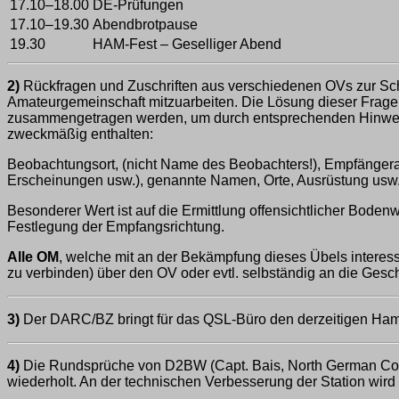
17.10–18.00
DE-Prüfungen
17.10–19.30
Abendbrotpause
19.30
HAM-Fest – Geselliger Abend
2)
Rückfragen und Zuschriften aus verschiedenen OVs zur Sch
Amateurgemeinschaft mitzuarbeiten. Die Lösung dieser Frage wi
zusammengetragen werden, um durch entsprechenden Hinweis
zweckmäßig enthalten:
Beobachtungsort, (nicht Name des Beobachters!), Empfängerart
Erscheinungen usw.), genannte Namen, Orte, Ausrüstung usw
Besonderer Wert ist auf die Ermittlung offensichtlicher Bodenw
Festlegung der Empfangsrichtung.
Alle OM
, welche mit an der Bekämpfung dieses Übels interess
zu verbinden) über den OV oder evtl. selbständig an die Gesc
3)
Der DARC/BZ bringt für das QSL-Büro den derzeitigen Hambu
4)
Die Rundsprüche von D2BW (Capt. Bais, North German Coal
wiederholt. An der technischen Verbesserung der Station wird 