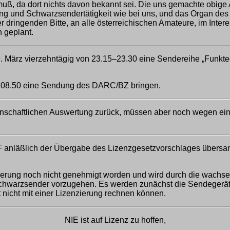
muß, da dort nichts davon bekannt sei. Die uns gemachte obige
ng und Schwarzsendertätigkeit wie bei uns, und das Organ de
der dringenden Bitte, an alle österreichischen Amateure, im Int
 geplant.
 März vierzehntägig von 23.15–23.30 eine Sendereihe „Funktechn
m 08.50 eine Sendung des DARC/BZ bringen.
nschaftlichen Auswertung zurück, müssen aber noch wegen einig
nläßlich der Übergabe des Lizenzgesetzvorschlages übersandt
erung noch nicht genehmigt worden und wird durch die wachse
Schwarzsender vorzugehen. Es werden zunächst die Sendegerät
nicht mit einer Lizenzierung rechnen können.
NIE ist auf Lizenz zu hoffen,