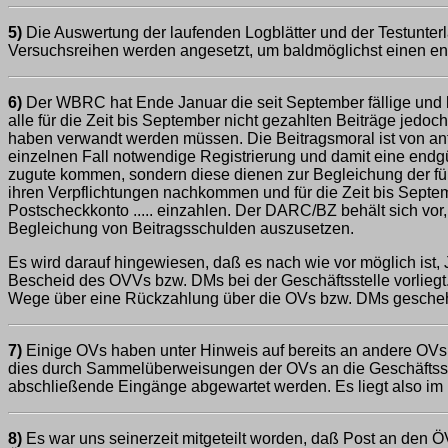
5)
Die Auswertung der laufenden Logblätter und der Testunter
Versuchsreihen werden angesetzt, um baldmöglichst einen ent
6)
Der WBRC hat Ende Januar die seit September fällige und
alle für die Zeit bis September nicht gezahlten Beiträge jedoc
haben verwandt werden müssen. Die Beitragsmoral ist von a
einzelnen Fall notwendige Registrierung und damit eine endg
zugute kommen, sondern diese dienen zur Begleichung der f
ihren Verpflichtungen nachkommen und für die Zeit bis Septe
Postscheckkonto ..... einzahlen. Der DARC/BZ behält sich vor
Begleichung von Beitragsschulden auszusetzen.
Es wird darauf hingewiesen, daß es nach wie vor möglich ist,
Bescheid des OVVs bzw. DMs bei der Geschäftsstelle vorliegt.
Wege über eine Rückzahlung über die OVs bzw. DMs geschehe
7)
Einige OVs haben unter Hinweis auf bereits an andere OVs
dies durch Sammelüberweisungen der OVs an die Geschäftsstel
abschließende Eingänge abgewartet werden. Es liegt also im I
8)
Es war uns seinerzeit mitgeteilt worden, daß Post an den 