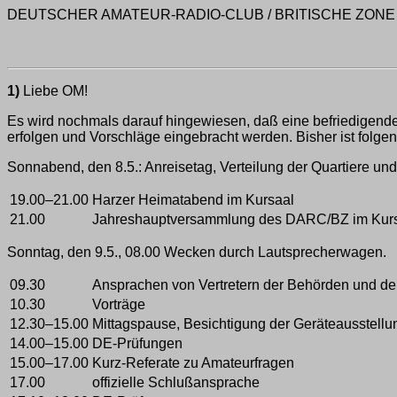
DEUTSCHER AMATEUR-RADIO-CLUB / BRITISCHE ZONE
1)
Liebe OM!
Es wird nochmals darauf hingewiesen, daß eine befriedigende
erfolgen und Vorschläge eingebracht werden. Bisher ist fol
Sonnabend, den 8.5.: Anreisetag, Verteilung der Quartiere un
19.00–21.00
Harzer Heimatabend im Kursaal
21.00
Jahreshauptversammlung des DARC/BZ im Kursaa
Sonntag, den 9.5., 08.00 Wecken durch Lautsprecherwagen.
09.30
Ansprachen von Vertretern der Behörden und d
10.30
Vorträge
12.30–15.00
Mittagspause, Besichtigung der Geräteausstellu
14.00–15.00
DE-Prüfungen
15.00–17.00
Kurz-Referate zu Amateurfragen
17.00
offizielle Schlußansprache