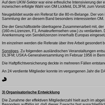
Auf dem UKW-Sektor war eine erfreuliche Intensivierung der
inzwischen erfolgte Wahl von OM Lickfeld, DL3FM, zum Vorsi
Neugebildet wurde ein Referat für die 80-m-Belange. Der von
Sammlung der an diesem Band besonders interessierten OM.
Die der Geschäftsstelle übertragene Zusammenarbeit mit, d
(160-m-Lizenzen, F1, Amateurfernsehen usw.) zu verdanken. D
Anerkennung von Sendelizenzen innerhalb Europas eingesetz
Im einzelnen werden die Referate über ihre Arbeit gesondert b
Sonstiges
. Zu folgenden ausländischen Veranstaltungen ents
DL3FM; USKA-Generalversammlung im Februar 1956 in Bern
Die Haftpflichtversicherung deckte in mehreren Fällen entst
An 24 verdiente Mitglieder konnte im vergangenen Jahr die 
3) Organisatorische Entwicklung
Die Zunahme der effektiven Mitgliederzahl hielt auch im abgel
Besonders auffällig ist, daß dieser Zuwachs fast ausschließli