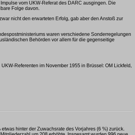
che Impulse vom UKW-Referat des DARC ausgingen. Die
lbare Folge davon.
war nicht den erwarteten Erfolg, gab aber den Anstoß zur
undespostministeriums waren verschiedene Sonderregelungen
usländischen Behörden vor allem für die gegenseitige
en UKW-Referenten im November 1955 in Brüssel: OM Lickfeld,
% etwas hinter der Zuwachsrate des Vorjahres (6 %) zurück.
die Mitgliederzahl um 208 erhöhte. Insgesamt wurden 996 neue