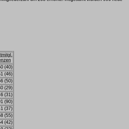
tmitgl.
enzen
0 (40)
1 (46)
6 (50)
0 (29)
6 (31)
1 (90)
1 (37)
8 (55)
4 (42)