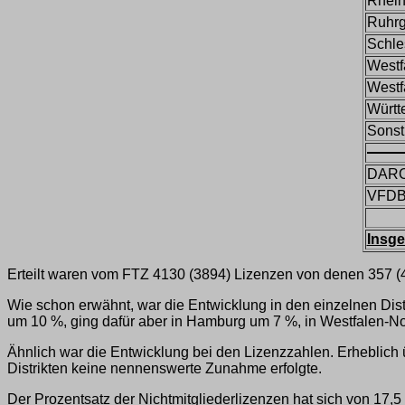
Rhein
Ruhrg
Schle
Westf
Westf
Württ
Sonst
DAR
VFD
Insg
Erteilt waren vom FTZ 4130 (3894) Lizenzen von denen 357 (4
Wie schon erwähnt, war die Entwicklung in den einzelnen Dist
um 10 %, ging dafür aber in Hamburg um 7 %, in Westfalen-N
Ähnlich war die Entwicklung bei den Lizenzzahlen. Erheblic
Distrikten keine nennenswerte Zunahme erfolgte.
Der Prozentsatz der Nichtmitgliederlizenzen hat sich von 17,5