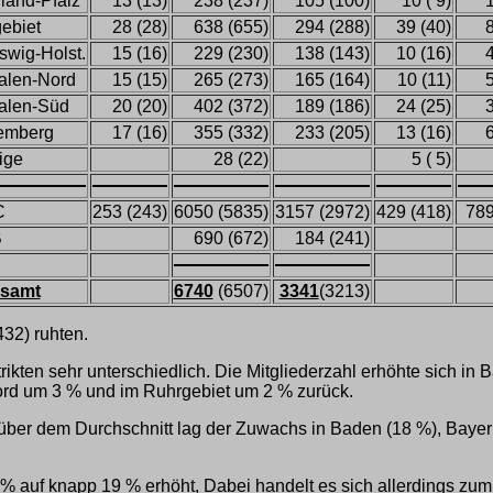
land-Pfalz
13 (13)
238 (237)
105 (100)
10 ( 9)
1
ebiet
28 (28)
638 (655)
294 (288)
39 (40)
8
swig-Holst.
15 (16)
229 (230)
138 (143)
10 (16)
4
alen-Nord
15 (15)
265 (273)
165 (164)
10 (11)
5
alen-Süd
20 (20)
402 (372)
189 (186)
24 (25)
3
emberg
17 (16)
355 (332)
233 (205)
13 (16)
6
ige
28 (22)
5 ( 5)
C
253 (243)
6050 (5835)
3157 (2972)
429 (418)
789
B
690 (672)
184 (241)
esamt
6740
(6507)
3341
(3213)
32) ruhten.
rikten sehr unterschiedlich. Die Mitgliederzahl erhöhte sich 
ord um 3 % und im Ruhrgebiet um 2 % zurück.
h über dem Durchschnitt lag der Zuwachs in Baden (18 %), Bay
 % auf knapp 19 % erhöht, Dabei handelt es sich allerdings zum