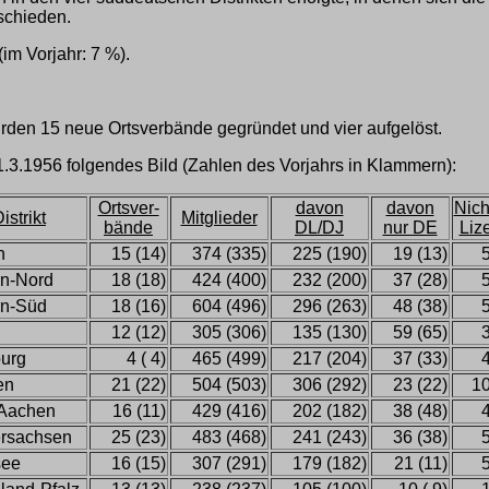
schieden.
im Vorjahr: 7 %).
urden 15 neue Ortsverbände gegründet und vier aufgelöst.
1.3.1956 folgendes Bild (Zahlen des Vorjahrs in Klammern):
Ortsver-
davon
davon
Nich
istrikt
Mitglieder
bände
DL/DJ
nur DE
Liz
n
15 (14)
374 (335)
225 (190)
19 (13)
5
n-Nord
18 (18)
424 (400)
232 (200)
37 (28)
5
n-Süd
18 (16)
604 (496)
296 (263)
48 (38)
5
12 (12)
305 (306)
135 (130)
59 (65)
3
urg
4 ( 4)
465 (499)
217 (204)
37 (33)
4
en
21 (22)
504 (503)
306 (292)
23 (22)
10
Aachen
16 (11)
429 (416)
202 (182)
38 (48)
4
rsachsen
25 (23)
483 (468)
241 (243)
36 (38)
5
see
16 (15)
307 (291)
179 (182)
21 (11)
5