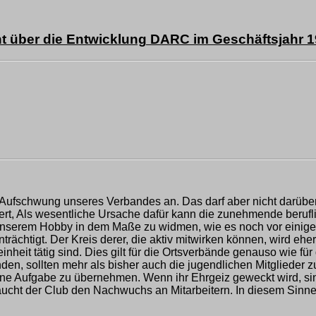
ht über die Entwicklung DARC im Geschäftsjahr 1
n Aufschwung unseres Verbandes an. Das darf aber nicht darüb
gniert, Als wesentliche Ursache dafür kann die zunehmende beru
h unserem Hobby in dem Maße zu widmen, wie es noch vor einige
rächtigt. Der Kreis derer, die aktiv mitwirken können, wird eher
meinheit tätig sind. Dies gilt für die Ortsverbände genauso wie 
en, sollten mehr als bisher auch die jugendlichen Mitglieder z
ine Aufgabe zu übernehmen. Wenn ihr Ehrgeiz geweckt wird, sind 
braucht der Club den Nachwuchs an Mitarbeitern. In diesem Sinne 