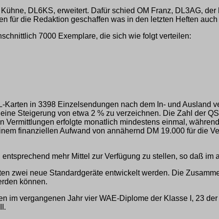
 Kühne, DL6KS, erweitert. Dafür schied OM Franz, DL3AG, der l
n für die Redaktion geschaffen was in den letzten Heften auc
hnittlich 7000 Exemplare, die sich wie folgt verteilen:
-Karten in 3398 Einzelsendungen nach dem In- und Ausland ver
 eine Steigerung von etwa 2 % zu verzeichnen. Die Zahl der QS
en Vermittlungen erfolgte monatlich mindestens einmal, währen
em finanziellen Aufwand von annähernd DM 19.000 für die Vermi
ten entsprechend mehr Mittel zur Verfügung zu stellen, so daß i
ten zwei neue Standardgeräte entwickelt werden. Die Zusammen
werden können.
n im vergangenen Jahr vier WAE-Diplome der Klasse I, 23 der 
I.