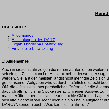
Beric
ÜBERSICHT:
Allgemeines
Einrichtungen des DARC
Organisatorische Entwicklung
Finanzielle Entwicklung
1) Allgemeines
Auch in diesem Jahr zeigen die reinen Zahlen einen weitere
seit einiger Zeit in mancher Hinsicht mehr oder weniger sta
werden. Sie läßt den meisten längst nicht mehr die Zeit, sic
gemeinsamen Aufgaben wird dadurch natürlich erst recht beeint
OM, die – fast stets unter persönlichen Opfern – für die Allge
dadurch allmählich ins Stocken gerät, Um einen Ausweg zu find
mancher ältere, beruflich voll beanspruchte OM in der Lage, e
sich allein gestellt sah. Mehr noch als bloß neue Mitglieder 
DARC?“, sondern auch: „Was kann ich für ihn tun?“