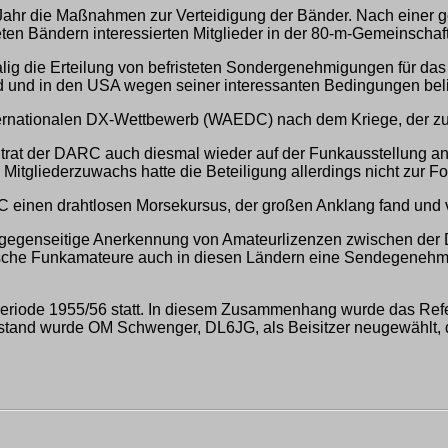
ahr die Maßnahmen zur Verteidigung der Bänder. Nach einer gewi
ten Bändern interessierten Mitglieder in der 80-m-Gemeinscha
lig die Erteilung von befristeten Sondergenehmigungen für da
 und in den USA wegen seiner interessanten Bedingungen bel
ternationalen DX-Wettbewerb (WAEDC) nach dem Kriege, der zu
 trat der DARC auch diesmal wieder auf der Funkausstellung an 
itgliederzuwachs hatte die Beteiligung allerdings nicht zur Fo
C einen drahtlosen Morsekursus, der großen Anklang fand und 
 gegenseitige Anerkennung von Amateurlizenzen zwischen der
sche Funkamateure auch in diesen Ländern eine Sendegenehmig
periode 1955/56 statt. In diesem Zusammenhang wurde das Ref
Vorstand wurde OM Schwenger, DL6JG, als Beisitzer neugewählt