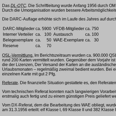
Das
DL-QTC
. Die Schriftleitung wurde Anfang 1956 durch OM
Durch die Umorganisation wurden bessere Arbeitsmöglichkeite
Die DARC-Auflage erhöhte sich im Laufe des Jahres auf durchsc
DARC-Mitglieder
ca.
5900
VFDB-Mitglieder
ca.
750
Interner Verteiler
ca.
100
Austausch
ca.
100
Belegexemplare
ca.
50
WAE-Exemplare
ca.
30
Reserve
ca.
70
QSL-Vermittlung.
Im Berichtszeitraum wurden ca. 900.000 QSL
rund 200 Karten vermittelt wurden. Gegenüber dem Vorjahr ist
die der Lizenzen, Der Versand der Karten an die ausländisch
Urlaubsmonaten – regelmäßig zweimal bedient wurden. Bei ein
einzelnen Karte mit gut 2 Pfg.
Referate
. Die finanzielle Situation gestattete es, den Refera
Vom technischen Referat konnten nach Iangwierigen Vorarbei
erstmalig auch fertig und zu einem günstigen Preis geliefert 
Vom DX-Referat, dem die Bearbeitung des WAE obliegt, wurde
am 31.3.1956 erteilt: elf Klasse I, 69 Klasse II und 382 Klasse II