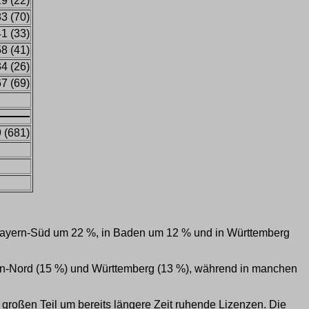
9 (22)
3 (70)
1 (33)
8 (41)
4 (26)
7 (69)
 (681)
in Bayern-Süd um 22 %, in Baden um 12 % und in Württemberg
ern-Nord (15 %) und Württemberg (13 %), während in manchen
 großen Teil um bereits längere Zeit ruhende Lizenzen. Die