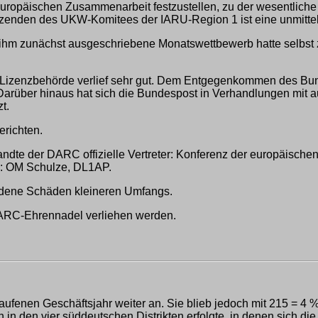
 europäischen Zusammenarbeit festzustellen, zu der wesentli
tzenden des UKW-Komitees der IARU-Region 1 ist eine unmitte
 ihm zunächst ausgeschriebene Monatswettbewerb hatte selbst z
er Lizenzbehörde verlief sehr gut. Dem Entgegenkommen des B
arüber hinaus hat sich die Bundespost in Verhandlungen mit a
t.
erichten.
andte der DARC offizielle Vertreter: Konferenz der europäisch
: OM Schulze, DL1AP.
andene Schäden kleineren Umfangs.
DARC-Ehrennadel verliehen werden.
aufenen Geschäftsjahr weiter an. Sie blieb jedoch mit 215 = 4 
ch in den vier süddeutschen Distrikten erfolgte, in denen sich 