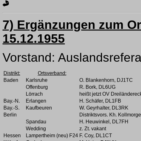
7) Ergänzungen zum Or
15.12.1955
Vorstand: Auslandsrefer
Distrikt:
Ortsverband:
Baden
Karlsruhe
O. Blankenhorn, DJ1TC
Offenburg
R. Bork, DL6UG
Lörrach
heißt jetzt OV Dreiländerec
Bay.-N.
Erlangen
H. Schäfer, DL1FB
Bay.-S.
Kaufbeuren
W. Geyrhalter, DL3RK
Berlin
Distriktsvors. Kh. Kollmor
Spandau
H. Heuwinkel, DL7FH
Wedding
z. Zt. vakant
Hessen
Lampertheim (neu) F24
F. Coy, DL1CT