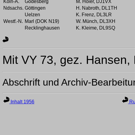
Köln-A.
Godesberg
M. Hoier, DJ1VX
Ndsachs.
Göttingen
H. Nabroth, DL1TH
Uelzen
K. Frenz, DL3LR
Westf.-N.
Marl (DOK N19)
W. Münch, DL3XH
Recklinghausen
K. Kleime, DL9SQ
Mit VY 73, gez. Hansen,
Abschrift und Archiv-Bearbeit
Inhalt 1956
Ru