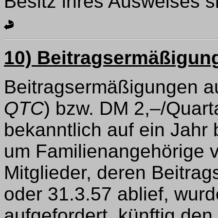
Besitz ihres Ausweises s
10) Beitragsermäßigun
Beitragsermäßigungen au
QTC
) bzw. DM 2,–/Quart
bekanntlich auf ein Jahr b
um Familienangehörige vo
Mitglieder, deren Beitr
oder 31.3.57 ablief, wur
aufgefordert, künftig den