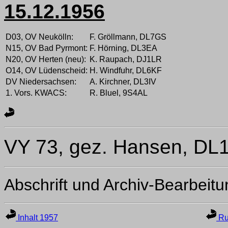
15.12.1956
D03, OV Neukölln:
F. Gröllmann, DL7GS
N15, OV Bad Pyrmont:
F. Hörning, DL3EA
N20, OV Herten (neu):
K. Raupach, DJ1LR
O14, OV Lüdenscheid:
H. Windfuhr, DL6KF
DV Niedersachsen:
A. Kirchner, DL3IV
1. Vors. KWACS:
R. Bluel, 9S4AL
VY 73, gez. Hansen, DL
Abschrift und Archiv-Bearbeit
Inhalt 1957
Ru