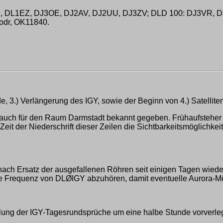
 DL1EZ, DJ3OE, DJ2AV, DJ2UU, DJ3ZV; DLD 100: DJ3VR, D
odr, OK11840.
 3.) Verlängerung des IGY, sowie der Beginn von 4.) Satelliten 
 auch für den Raum Darmstadt bekannt gegeben. Frühaufstehe
eit der Niederschrift dieser Zeilen die Sichtbarkeitsmöglichkei
 Ersatz der ausgefallenen Röhren seit einigen Tagen wieder in
die Frequenz von DLØIGY abzuhören, damit eventuelle Aurora-M
ung der IGY-Tagesrundsprüche um eine halbe Stunde vorverlegen