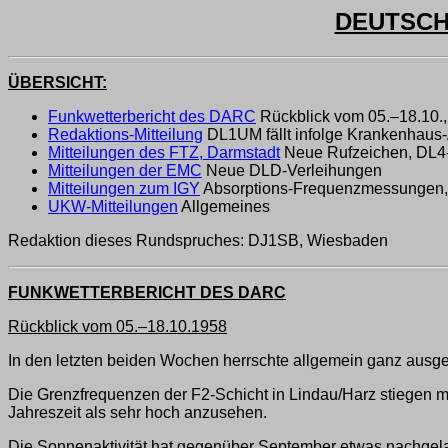
DEUTSCH
ÜBERSICHT:
Funkwetterbericht des DARC
Rückblick vom 05.–18.10.
Redaktions-Mitteilung
DL1UM fällt infolge Krankenhaus-
Mitteilungen des FTZ, Darmstadt
Neue Rufzeichen, DL4
Mitteilungen der EMC
Neue DLD-Verleihungen
Mitteilungen zum IGY
Absorptions-Frequenzmessungen, S
UKW-Mitteilungen
Allgemeines
Redaktion dieses Rundspruches: DJ1SB, Wiesbaden
FUNKWETTERBERICHT DES DARC
Rückblick vom 05.–18.10.1958
In den letzten beiden Wochen herrschte allgemein ganz ausg
Die Grenzfrequenzen der F2-Schicht in Lindau/Harz stiegen mi
Jahreszeit als sehr hoch anzusehen.
Die Sonnenaktivität hat gegenüber September etwas nachgel