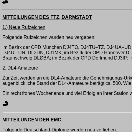
MITTEILUNGEN DES FTZ, DARMSTADT
1.) Neue Rufzeichen
Folgende Rufzeichen wurden neu vergeben:
Im Bezirk der OPD München DJ4TO, DJ4TU–TZ, DJ4UA–UD, 
DJ4UI–UN, DL3DN, DJ1MK; im Bezirk der OPD Hannover DLØ
Braunschweig DLØBA; im Bezirk der OPD Dortmund DJ3IP; i
2. DL4-Amateure
Zur Zeit werden an die DL4-Amateure die Genehmigungs-Urku
augenblickliche Stand der DL4-Amateure beträgt ca. 500. Wie 
Ein recht frohes Wochenende und viel Erfolg an Ihrer Station
MITTEILUNGEN DER EMC
Folgende Deutschland-Diplome wurden neu verliehen: