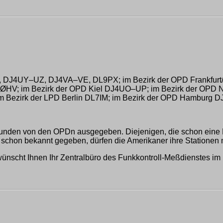
DJ4UY–UZ, DJ4VA–VE, DL9PX; im Bezirk der OPD Frankfurt
HV; im Bezirk der OPD Kiel DJ4UO–UP; im Bezirk der OPD N
m Bezirk der LPD Berlin DL7IM; im Bezirk der OPD Hamburg
nden von den OPDn ausgegeben. Diejenigen, die schon eine DL
schon bekannt gegeben, dürfen die Amerikaner ihre Stationen mi
 wünscht Ihnen Ihr Zentralbüro des Funkkontroll-Meßdienstes i