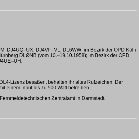
/M. DJ4UQ–UX, DJ4VF–VL, DL6WW; im Bezirk der OPD Köln
ürnberg DLØNB (vom 10.–19.10.1958); im Bezirk der OPD
 DJ4UE–UH.
4-Lizenz besaßen, behalten ihr altes Rufzeichen. Der
t einem Input bis zu 500 Watt betreiben.
m Fernmeldetechnischen Zentralamt in Darmstadt.