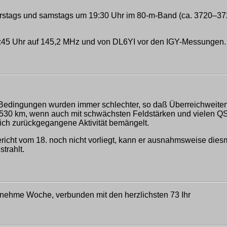
stags und samstags um 19:30 Uhr im 80-m-Band (ca. 3720–3725
:45 Uhr auf 145,2 MHz und von DL6YI vor den IGY-Messungen.
Bedingungen wurden immer schlechter, so daß Überreichweiten n
530 km, wenn auch mit schwächsten Feldstärken und vielen QS
lich zurückgegangene Aktivität bemängelt.
bericht vom 18. noch nicht vorliegt, kann er ausnahmsweise dies
trahlt.
nehme Woche, verbunden mit den herzlichsten 73 Ihr