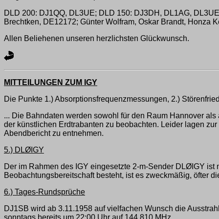
DLD 200: DJ1QQ, DL3UE; DLD 150: DJ3DH, DL1AG, DL3UE,
Brechtken, DE12172; Günter Wolfram, Oskar Brandt, Honza K
Allen Beliehenen unseren herzlichsten Glückwunsch.
MITTEILUNGEN ZUM IGY
Die Punkte 1.) Absorptionsfrequenzmessungen, 2.) Störenfriede,
... Die Bahndaten werden sowohl für den Raum Hannover als
der künstlichen Erdtrabanten zu beobachten. Leider lagen zur Z
Abendbericht zu entnehmen.
5.) DLØIGY
Der im Rahmen des IGY eingesetzte 2-m-Sender DLØIGY ist nach
Beobachtungsbereitschaft besteht, ist es zweckmäßig, öfter 
6.) Tages-Rundsprüche
DJ1SB wird ab 3.11.1958 auf vielfachen Wunsch die Ausstrahl
sonntags bereits um 22:00 Uhr auf 144,810 MHz.