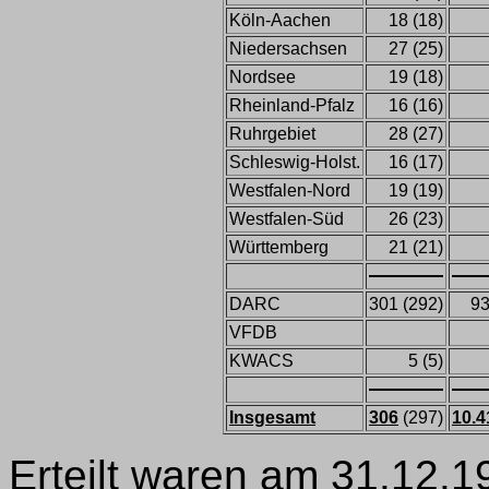
Köln-Aachen
18 (18)
Niedersachsen
27 (25)
Nordsee
19 (18)
Rheinland-Pfalz
16 (16)
Ruhrgebiet
28 (27)
Schleswig-Holst.
16 (17)
Westfalen-Nord
19 (19)
Westfalen-Süd
26 (23)
Württemberg
21 (21)
DARC
301 (292)
93
VFDB
KWACS
5 (5)
Insgesamt
306
(297)
10.4
Erteilt waren am 31.12.