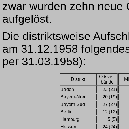
zwar wurden zehn neue 
aufgelöst.
Die distriktsweise Aufsc
am 31.12.1958 folgendes
per 31.03.1958):
Ortsver-
Distrikt
Mi
bände
Baden
23 (21)
Bayern-Nord
20 (19)
Bayern-Süd
27 (27)
Berlin
12 (12)
Hamburg
5 (5)
Hessen
24 (24)