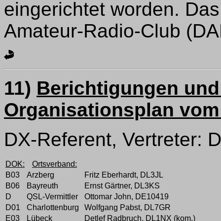
eingerichtet worden. Das
Amateur-Radio-Club (DARC
11)
Berichtigungen un
Organisationsplan vom
DX-Referent, Vertreter: 
DOK:
Ortsverband:
B03
Arzberg
Fritz Eberhardt, DL3JL
B06
Bayreuth
Ernst Gärtner, DL3KS
D
QSL-Vermittler
Ottomar John, DE10419
D01
Charlottenburg
Wolfgang Pabst, DL7GR
E03
Lübeck
Detlef Radbruch, DL1NX (kom.)