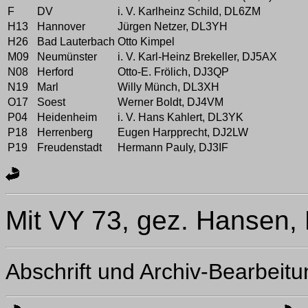
F
DV
i. V. Karlheinz Schild, DL6ZM
H13
Hannover
Jürgen Netzer, DL3YH
H26
Bad Lauterbach
Otto Kimpel
M09
Neumünster
i. V. Karl-Heinz Brekeller, DJ5AX
N08
Herford
Otto-E. Frölich, DJ3QP
N19
Marl
Willy Münch, DL3XH
O17
Soest
Werner Boldt, DJ4VM
P04
Heidenheim
i. V. Hans Kahlert, DL3YK
P18
Herrenberg
Eugen Harpprecht, DJ2LW
P19
Freudenstadt
Hermann Pauly, DJ3IF
Mit VY 73, gez. Hansen,
Abschrift und Archiv-Bearbeit