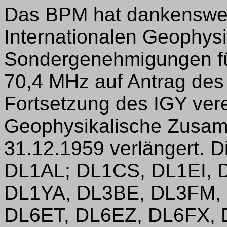
Das BPM hat dankenswer
Internationalen Geophysi
Sondergenehmigungen fü
70,4 MHz auf Antrag des
Fortsetzung des IGY vere
Geophysikalische Zusam
31.12.1959 verlängert. Di
DL1AL; DL1CS, DL1EI, 
DL1YA, DL3BE, DL3FM,
DL6ET, DL6EZ, DL6FX, 