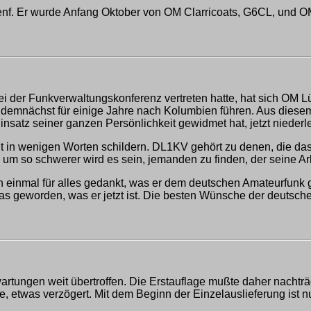
nf. Er wurde Anfang Oktober von OM Clarricoats, G6CL, und OM
 der Funkverwaltungskonferenz vertreten hatte, hat sich OM Lü
n demnächst für einige Jahre nach Kolumbien führen. Aus dies
insatz seiner ganzen Persönlichkeit gewidmet hat, jetzt niederl
icht in wenigen Worten schildern. DL1KV gehört zu denen, die d
m so schwerer wird es sein, jemanden zu finden, der seine Arb
inmal für alles gedankt, was er dem deutschen Amateurfunk ge
as geworden, was er jetzt ist. Die besten Wünsche der deuts
artungen weit übertroffen. Die Erstauflage mußte daher nachträ
llte, etwas verzögert. Mit dem Beginn der Einzelauslieferung i