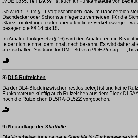
„VDE 0855, Teil 1/9.59“ ist auch für Funkamateure von Bedeut
So wird z. B. im § 11 vorgeschrieben, daß im Handbereich 
Dachdecker oder Schornsteinfeger zu vermeiden. Für die S
Starkstromleitungen oder über öffentliche Verkehrswege – wovo
besagen die §§ 14 bis 18.
Im Amateurfunkgesetz (§ 16) wird den Amateuren die Beacht
leider nicht einmal dem Inhalt nach bekannt. Es wird daher all
anzuschaffen. Sie kann für DM 1,80 vom VDE-Verlag, ....., be
8)
DL5-Rufzeichen
Da der DL4-Block inzwischen restlos belegt ist und keine Ruf
Funkamateure künftig auch Rufzeichen aus dem Block DL5AA-DL
noch die Rufzeichen DL5RA-DL5ZZ vorgesehen.
9)
Neuauflage der
Starthilfe
Die Vorarbeiten für eine neue
Starthilfe für Funkamateure
sind