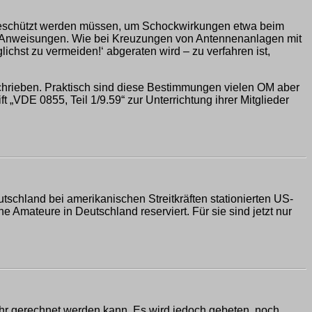
 geschützt werden müssen, um Schockwirkungen etwa beim
e Anweisungen. Wie bei Kreuzungen von Antennenanlagen mit
ichst zu vermeiden!‘ abgeraten wird – zu verfahren ist,
hrieben. Praktisch sind diese Bestimmungen vielen OM aber
 „VDE 0855, Teil 1/9.59“ zur Unterrichtung ihrer Mitglieder
schland bei amerikanischen Streitkräften stationierten US-
Amateure in Deutschland reserviert. Für sie sind jetzt nur
hr gerechnet werden kann. Es wird jedoch gebeten, noch