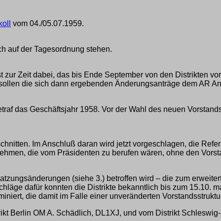
koll
vom 04./05.07.1959.
ch auf der Tagesordnung stehen.
t zur Zeit dabei, das bis Ende September von den Distrikten v
, sollen die sich dann ergebenden Änderungsanträge dem AR A
betraf das Geschäftsjahr 1958. Vor der Wahl des neuen Vorstands
chnitten. Im Anschluß daran wird jetzt vorgeschlagen, die Re
rnehmen, die vom Präsidenten zu berufen wären, ohne den Vors
Satzungsänderungen (siehe 3.) betroffen wird – die zum erweite
chläge dafür konnten die Distrikte bekanntlich bis zum 15.10
miniert, die damit im Falle einer unveränderten Vorstandsstrukt
kt Berlin OM A. Schädlich, DL1XJ, und vom Distrikt Schleswig-