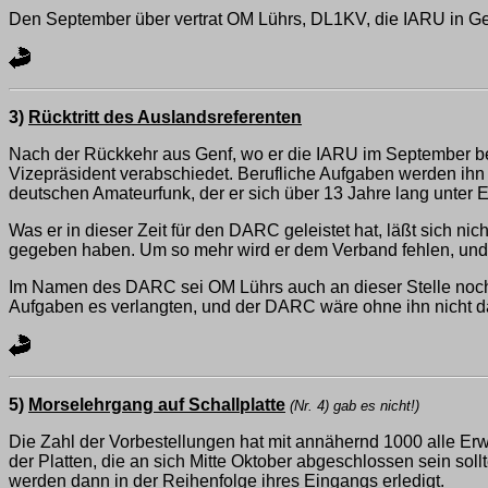
Den September über vertrat OM Lührs, DL1KV, die IARU in Ge
3)
Rücktritt des Auslandsreferenten
Nach der Rückkehr aus Genf, wo er die IARU im September bei
Vizepräsident verabschiedet. Berufliche Aufgaben werden ih
deutschen Amateurfunk, der er sich über 13 Jahre lang unter E
Was er in dieser Zeit für den DARC geleistet hat, läßt sich n
gegeben haben. Um so mehr wird er dem Verband fehlen, und u
Im Namen des DARC sei OM Lührs auch an dieser Stelle noch e
Aufgaben es verlangten, und der DARC wäre ohne ihn nicht d
5)
Morselehrgang auf Schallplatte
(Nr. 4) gab es nicht!)
Die Zahl der Vorbestellungen hat mit annähernd 1000 alle Erw
der Platten, die an sich Mitte Oktober abgeschlossen sein so
werden dann in der Reihenfolge ihres Eingangs erledigt.