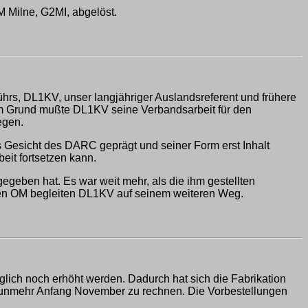
 Milne, G2MI, abgelöst.
hrs, DL1KV, unser langjähriger Auslandsreferent und frühere
em Grund mußte DL1KV seine Verbandsarbeit für den
egen.
as Gesicht des DARC geprägt und seiner Form erst Inhalt
eit fortsetzen kann.
geben hat. Es war weit mehr, als die ihm gestellten
chen OM begleiten DL1KV auf seinem weiteren Weg.
glich noch erhöht werden. Dadurch hat sich die Fabrikation
st nunmehr Anfang November zu rechnen. Die Vorbestellungen