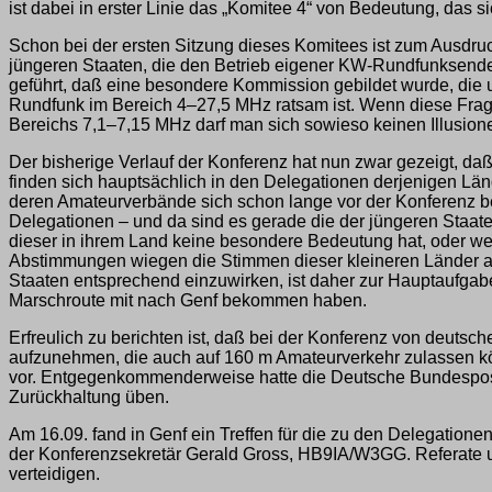
ist dabei in erster Linie das „Komitee 4“ von Bedeutung, das s
Schon bei der ersten Sitzung dieses Komitees ist zum Ausd
jüngeren Staaten, die den Betrieb eigener KW-Rundfunksender
geführt, daß eine besondere Kommission gebildet wurde, die
Rundfunk im Bereich 4–27,5 MHz ratsam ist. Wenn diese Frage
Bereichs 7,1–7,15 MHz darf man sich sowieso keinen Illusion
Der bisherige Verlauf der Konferenz hat nun zwar gezeigt, da
finden sich hauptsächlich in den Delegationen derjenigen Län
deren Amateurverbände sich schon lange vor der Konferenz bei
Delegationen – und da sind es gerade die der jüngeren Staat
dieser in ihrem Land keine besondere Bedeutung hat, oder weil
Abstimmungen wiegen die Stimmen dieser kleineren Länder abe
Staaten entsprechend einzuwirken, ist daher zur Hauptaufgabe
Marschroute mit nach Genf bekommen haben.
Erfreulich zu berichten ist, daß bei der Konferenz von deuts
aufzunehmen, die auch auf 160 m Amateurverkehr zulassen kön
vor. Entgegenkommenderweise hatte die Deutsche Bundespost
Zurückhaltung üben.
Am 16.09. fand in Genf ein Treffen für die zu den Delegatio
der Konferenzsekretär Gerald Gross, HB9IA/W3GG. Referate u
verteidigen.