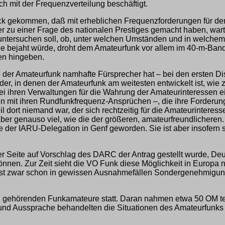
ich mit der Frequenzverteilung beschäftigt.
ruck gekommen, daß mit erheblichen Frequenzforderungen für d
 zu einer Frage des nationalen Prestiges gemacht haben, warte
 untersuchen soll, ob, unter welchen Umständen und in welch
 bejaht würde, droht dem Amateurfunk vor allem im 40-m-Band,
en hingeben.
ß der Amateurfunk namhafte Fürsprecher hat – bei den ersten D
der, in denen der Amateurfunk am weitesten entwickelt ist, wie
 ihren Verwaltungen für die Wahrung der Amateurinteressen ein
en mit ihren Rundfunkfrequenz-Ansprüchen –, die ihre Forderu
 dort niemand war, der sich rechtzeitig für die Amateurinteress
r genauso viel, wie die der größeren, amateurfreundlicheren.
 der IARU-Delegation in Genf geworden. Sie ist aber insofern s
cher Seite auf Vorschlag des DARC der Antrag gestellt wurde, D
nen. Zur Zeit sieht die VO Funk diese Möglichkeit in Europa n
 zwar schon in gewissen Ausnahmefällen Sondergenehmigungen 
nen gehörenden Funkamateure statt. Daran nahmen etwa 50 OM te
nd Aussprache behandelten die Situationen des Amateurfunks b