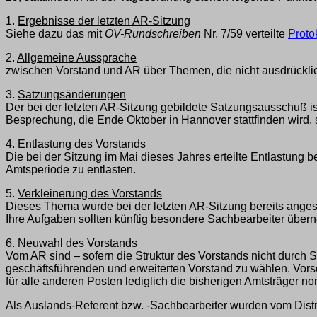
1.
Ergebnisse der letzten AR-Sitzung
Siehe dazu das mit
OV-Rundschreiben
Nr. 7/59 verteilte
Proto
2.
Allgemeine Aussprache
zwischen Vorstand und AR über Themen, die nicht ausdrückli
3.
Satzungsänderungen
Der bei der letzten AR-Sitzung gebildete Satzungsausschuß is
Besprechung, die Ende Oktober in Hannover stattfinden wird
4.
Entlastung des Vorstands
Die bei der Sitzung im Mai dieses Jahres erteilte Entlastung 
Amtsperiode zu entlasten.
5.
Verkleinerung des Vorstands
Dieses Thema wurde bei der letzten AR-Sitzung bereits anges
Ihre Aufgaben sollten künftig besondere Sachbearbeiter übe
6.
Neuwahl des Vorstands
Vom AR sind – sofern die Struktur des Vorstands nicht durch 
geschäftsführenden und erweiterten Vorstand zu wählen. Vors
für alle anderen Posten lediglich die bisherigen Amtsträger no
Als Auslands-Referent bzw. -Sachbearbeiter wurden vom Distri