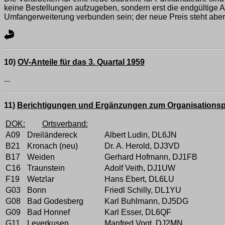
keine Bestellungen aufzugeben, sondern erst die endgültig
Umfangerweiterung verbunden sein; der neue Preis steht aber 
10)
OV-Anteile für das 3. Quartal 1959
...
11)
Berichtigungen und Ergänzungen zum Organisationsp
DOK:
Ortsverband:
A09
Dreiländereck
Albert Ludin, DL6JN
B21
Kronach (neu)
Dr. A. Herold, DJ3VD
B17
Weiden
Gerhard Hofmann, DJ1FB
C16
Traunstein
Adolf Veith, DJ1UW
F19
Wetzlar
Hans Ebert, DL6LU
G03
Bonn
Friedl Schilly, DL1YU
G08
Bad Godesberg
Karl Buhlmann, DJ5DG
G09
Bad Honnef
Karl Esser, DL6QF
G11
Leverkusen
Manfred Vogt, DJ2MN