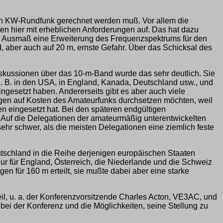
en KW-Rundfunk gerechnet werden muß. Vor allem die
n hier mit erheblichen Anforderungen auf. Das hat dazu
em Ausmaß eine Erweiterung des Frequenzspektrums für den
 aber auch auf 20 m, ernste Gefahr. Über das Schicksal des
iskussionen über das 10-m-Band wurde das sehr deutlich. Sie
 z. B. in den USA, in England, Kanada, Deutschland usw., und
gesetzt haben. Andererseits gibt es aber auch viele
ngen auf Kosten des Amateurfunks durchsetzen möchten, weil
en eingesetzt hat. Bei den späteren endgültigen
 Auf die Delegationen der amateurmäßig unterentwickelten
ehr schwer, als die meisten Delegationen eine ziemlich feste
eutschland in die Reihe derjenigen europäischen Staaten
ur für England, Österreich, die Niederlande und die Schweiz
für 160 m erteilt, sie mußte dabei aber eine starke
il, u. a. der Konferenzvorsitzende Charles Acton, VE3AC, und
ei der Konferenz und die Möglichkeiten, seine Stellung zu