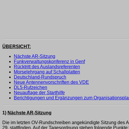
ÜBERSICHT:
Nächste AR-Sitzung
Funkverwaltungskonferenz in Genf
Rücktritt des Auslandsreferenten
Morselehrgang auf Schallplatten
Deutschland-Rundspruch
Neue Antennenvorschriften des VDE
DL5-Rufzeichen
Neuauflage der
Starthilfe
Berichtigungen und Ergänzungen zum Organisationspla
1)
Nächste AR-Sitzung
Die im letzten OV-Rundschreiben angekündigte Sitzung des A
29, stattfinden. Auf der Tagesordnung stehen folgende Punkte: