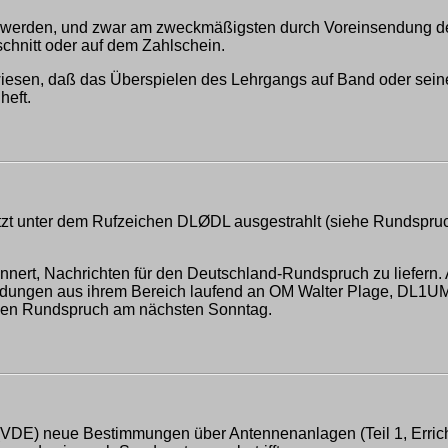
et werden, und zwar am zweckmäßigsten durch Voreinsendung de
chnitt oder auf dem Zahlschein.
esen, daß das Überspielen des Lehrgangs auf Band oder seine d
heft.
zt unter dem Rufzeichen DLØDL ausgestrahlt (siehe Rundspru
nert, Nachrichten für den Deutschland-Rundspruch zu liefern. A
dungen aus ihrem Bereich laufend an OM Walter Plage, DL1UM, ..
 den Rundspruch am nächsten Sonntag.
VDE) neue Bestimmungen über Antennenanlagen (Teil 1, Errichtun