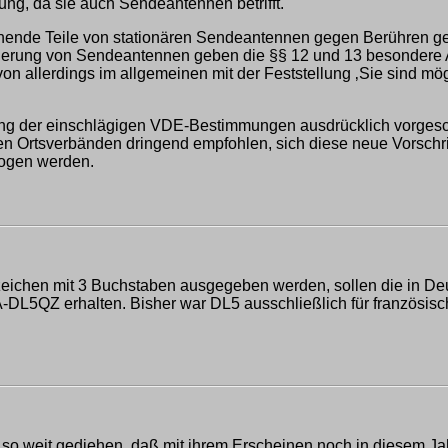
ung, da sie auch Sendeantennen betrifft.
stehende Teile von stationären Sendeantennen gegen Berühren
icherung von Sendeantennen geben die §§ 12 und 13 besonder
n allerdings im allgemeinen mit der Feststellung ‚Sie sind mögl
ung der einschlägigen VDE-Bestimmungen ausdrücklich vorgesc
en Ortsverbänden dringend empfohlen, sich diese neue Vorschrift
zogen werden.
zeichen mit 3 Buchstaben ausgegeben werden, sollen die in Deut
5QZ erhalten. Bisher war DL5 ausschließlich für französische 
 so weit gediehen, daß mit ihrem Erscheinen noch in diesem Ja