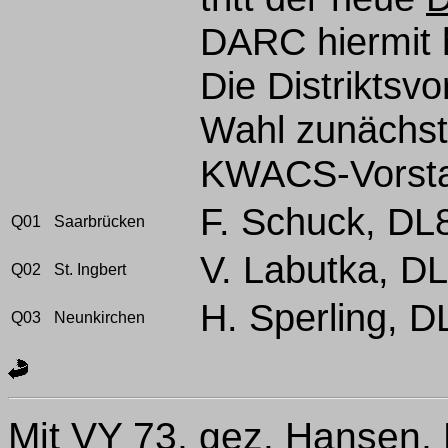
DARC hiermit h
Die Distriktsv
Wahl zunächst
KWACS-Vorst
F. Schuck, D
Q01
Saarbrücken
V. Labutka, 
Q02
St. Ingbert
H. Sperling, 
Q03
Neunkirchen
Mit VY 73, gez. Hansen,