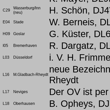
H. Schön, DJ
Wasserburg/Inn
C29
(neu)
W. Berneis, 
E04
Stade
G. Küster, DL
H09
Goslar
R. Dargatz, D
I05
Bremerhaven
i. V. H. Frimm
L03
Düsseldorf
neue Bezeich
L16
M.Gladbach-Rheydt
Rheydt
Der OV ist per
L17
Neviges
B. Opheys, D
L18
Oberhausen