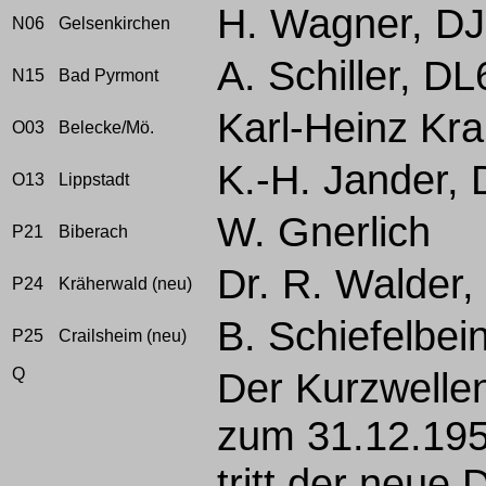
H. Wagner, 
N06
Gelsenkirchen
A. Schiller, D
N15
Bad Pyrmont
Karl-Heinz Kr
O03
Belecke/Mö.
K.-H. Jander,
O13
Lippstadt
W. Gnerlich
P21
Biberach
Dr. R. Walder
P24
Kräherwald (neu)
B. Schiefelbe
P25
Crailsheim (neu)
Q
Der Kurzwelle
zum 31.12.1959
tritt der neue
D