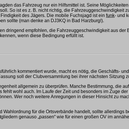
agden das Fahrzeug nur ein Hilfsmittel ist. Seine Möglichkeite
ll. So ist es z. B. nicht richtig, die Fahrzeuggeschwindigkeit 
 Findigkeit des Jägers. Die mobile Fuchsjagd ist ein
funk
- und 
aben sollte (man denke an DJ3KQ in Bad Harzburg!).
den dringend empfohlen, die Fahrzeuggeschwindigkeit aus der 
kennen, wenn diese Bedingung erfüllt ist.
führlich kommentiert wurde, macht es nötig, die Geschäfts- un
Fassung soll der Clubversammlung bei ihrer nächsten Sitzung 
legenheit allgemein zu überprüfen. Manche Bestimmung, die auf
ges fehlt wohl auch. Im Laufe der Zeit und besonders im Zuge 
können. Wer noch weitere Anregungen in dieser Hinsicht zu mac
 Wahlordnung für die Ortsverbände handelt, sollte allerdings
tgliedern genauso „passen“ wie für einen großen OV im annähe