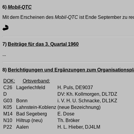
6)
Mobil-QTC
Mit dem Erscheinen des
Mobil-QTC
ist Ende September zu rec
7)
Beiträge für das 3. Quartal 1960
...
8)
Berichtigungen und Ergänzungen zum Organisationspl
DOK:
Ortsverband:
C26
Lagerlechfeld
H. Puls, DE9037
D
DV: Kh. Kollmorgen, DL7DZ
G03
Bonn
i. V. H. U. Schnacke, DL1KZ
K05
Lahnstein-Koblenz
(neue Bezeichnung)
M14
Bad Segeberg
E. Dose
N10
Hiltrup (neu)
Th. Bröker
P22
Aalen
H. L. Hieber, DJ4LM