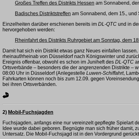
Großes Treffen des Distrikts Hessen
am Sonnabend, dem 
Badisches Distriktstreffen
am Sonnabend, dem 15., und So
Einzelheiten darüber erschienen bereits im
DL-QTC
und in de
hervorgehoben werden:
Rheinfahrt des Distrikts Ruhrgebiet am Sonntag, dem 18
Damit hat sich ein Distrikt etwas ganz Neues einfallen lasse
rheinauf/rheinab von Düsseldorf nach Königswinter und zurück
Ereignis offenbar, obwohl es schon im Juniheft des
DL-QTC
an
Ortsverbände – besonders die der angrenzenden Distrikte – 
08:00 Uhr in Düsseldorf (Anlegestelle
Luwen-Schiffahrt
, Lambe
Fahrkarten können noch bis zum 12.09. gegen Voreinsendung de
bei ihren Ortsverbänden.
2)
Mobil-Fuchsjagden
Fuchsjagden, anfangs eine nur vereinzelt gepflegte Spielart 
Idee wurde dabei geboren. Begnügte man sich früher damit, zu
Untersatz. Die Mobil-Fuchsjagd ist in den Vordergrund gerückt