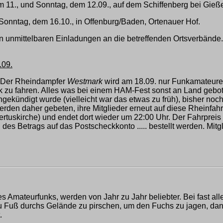
11., und Sonntag, dem 12.09., auf dem Schiffenberg bei Gieß
nntag, dem 16.10., in Offenburg/Baden, Ortenauer Hof.
n unmittelbaren Einladungen an die betreffenden Ortsverbände
.09.
n. Der Rheindampfer
Westmark
wird am 18.09. nur Funkamateure
 zu fahren. Alles was bei einem HAM-Fest sonst an Land geboten
gekündigt wurde (vielleicht war das etwas zu früh), bisher noch
werden daher gebeten, ihre Mitglieder erneut auf diese Rhein
rtuskirche) und endet dort wieder um 22:00 Uhr. Der Fahrpreis 
s Betrags auf das Postscheckkonto ..... bestellt werden. Mitgl
des Amateurfunks, werden von Jahr zu Jahr beliebter. Bei fast 
 Fuß durchs Gelände zu pirschen, um den Fuchs zu jagen, dann 
.