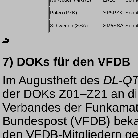
Polen (PZK)
SP5PZK
Sonn
Schweden (SSA)
SM5SSA
Sonn
7)
DOKs für den VFDB
Im Augustheft des
DL-Q
der DOKs Z01–Z21 an di
Verbandes der Funkamat
Bundespost (VFDB) bekan
den VFDB-Mitgliedern ge