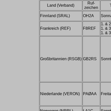
Ruf-
Land (Verband)
zeichen
Finnland (SRAL)
OH2A
Sonn
1. & 2
Frankreich (REF)
F8REF
1. & 3
1. & 3
Großbritannien (RSGB)
GB2RS
Sonn
Niederlande (VERON)
PAØAA
Freit
Norwegen (NRRL)
LA1C
Sonn