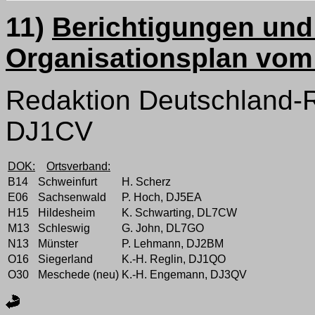
11)
Berichtigungen un
Organisationsplan vom
Redaktion Deutschland-R
DJ1CV
DOK:
Ortsverband:
B14
Schweinfurt
H. Scherz
E06
Sachsenwald
P. Hoch, DJ5EA
H15
Hildesheim
K. Schwarting, DL7CW
M13
Schleswig
G. John, DL7GO
N13
Münster
P. Lehmann, DJ2BM
O16
Siegerland
K.-H. Reglin, DJ1QO
O30
Meschede (neu)
K.-H. Engemann, DJ3QV