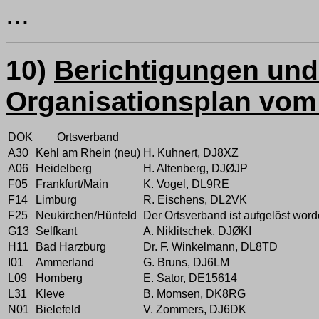
...
10)
Berichtigungen un
Organisationsplan vom
DOK
Ortsverband
A30
Kehl am Rhein (neu)
H. Kuhnert, DJ8XZ
A06
Heidelberg
H. Altenberg, DJØJP
F05
Frankfurt/Main
K. Vogel, DL9RE
F14
Limburg
R. Eischens, DL2VK
F25
Neukirchen/Hünfeld
Der Ortsverband ist aufgelöst word
G13
Selfkant
A. Niklitschek, DJØKI
H11
Bad Harzburg
Dr. F. Winkelmann, DL8TD
I01
Ammerland
G. Bruns, DJ6LM
L09
Homberg
E. Sator, DE15614
L31
Kleve
B. Momsen, DK8RG
N01
Bielefeld
V. Zommers, DJ6DK