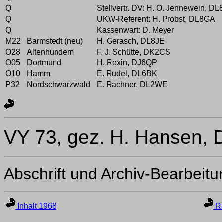
Q
Stellvertr. DV: H. O. Jennewein, D
Q
UKW-Referent: H. Probst, DL8GA
Q
Kassenwart: D. Meyer
M22
Barmstedt (neu)
H. Gerasch, DL8JE
O28
Altenhundem
F. J. Schütte, DK2CS
O05
Dortmund
H. Rexin, DJ6QP
O10
Hamm
E. Rudel, DL6BK
P32
Nordschwarzwald
E. Rachner, DL2WE
VY 73, gez. H. Hansen, 
Abschrift und Archiv-Bearbeit
Inhalt 1968
Ru