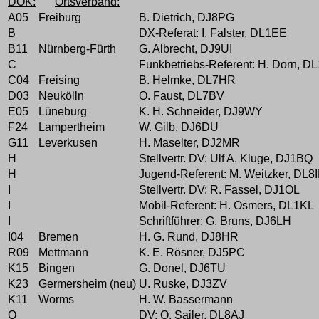
DOK:
Ortsverband:
A05
Freiburg
B. Dietrich, DJ8PG
B
DX-Referat: I. Falster, DL1EE
B11
Nürnberg-Fürth
G. Albrecht, DJ9UI
C
Funkbetriebs-Referent: H. Dorn, D
C04
Freising
B. Helmke, DL7HR
D03
Neukölln
O. Faust, DL7BV
E05
Lüneburg
K. H. Schneider, DJ9WY
F24
Lampertheim
W. Gilb, DJ6DU
G11
Leverkusen
H. Maselter, DJ2MR
H
Stellvertr. DV: Ulf A. Kluge, DJ1BQ
H
Jugend-Referent: M. Weitzker, DL8
I
Stellvertr. DV: R. Fassel, DJ1OL
I
Mobil-Referent: H. Osmers, DL1KL
I
Schriftführer: G. Bruns, DJ6LH
I04
Bremen
H. G. Rund, DJ8HR
R09
Mettmann
K. E. Rösner, DJ5PC
K15
Bingen
G. Donel, DJ6TU
K23
Germersheim (neu)
U. Ruske, DJ3ZV
K11
Worms
H. W. Bassermann
Q
DV: O. Sailer, DL8AJ