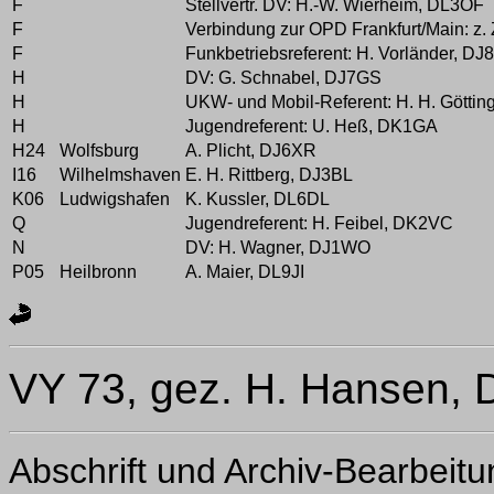
F
Stellvertr. DV: H.-W. Wierheim, DL3OF
F
Verbindung zur OPD Frankfurt/Main: z. 
F
Funkbetriebsreferent: H. Vorländer, D
H
DV: G. Schnabel, DJ7GS
H
UKW- und Mobil-Referent: H. H. Götti
H
Jugendreferent: U. Heß, DK1GA
H24
Wolfsburg
A. Plicht, DJ6XR
I16
Wilhelmshaven
E. H. Rittberg, DJ3BL
K06
Ludwigshafen
K. Kussler, DL6DL
Q
Jugendreferent: H. Feibel, DK2VC
N
DV: H. Wagner, DJ1WO
P05
Heilbronn
A. Maier, DL9JI
VY 73, gez. H. Hansen,
Abschrift und Archiv-Bearbeit