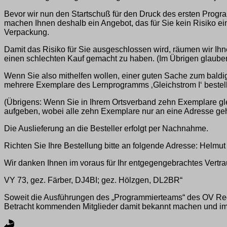
Bevor wir nun den Startschuß für den Druck des ersten Prog
machen Ihnen deshalb ein Angebot, das für Sie kein Risiko ei
Verpackung.
Damit das Risiko für Sie ausgeschlossen wird, räumen wir I
einen schlechten Kauf gemacht zu haben. (Im Übrigen glaub
Wenn Sie also mithelfen wollen, einer guten Sache zum baldig
mehrere Exemplare des Lernprogramms ‚Gleichstrom I‘ bestel
(Übrigens: Wenn Sie in Ihrem Ortsverband zehn Exemplare gle
aufgeben, wobei alle zehn Exemplare nur an eine Adresse ge
Die Auslieferung an die Besteller erfolgt per Nachnahme.
Richten Sie Ihre Bestellung bitte an folgende Adresse: Helmut 
Wir danken Ihnen im voraus für Ihr entgegengebrachtes Vertrau
VY 73, gez. Färber, DJ4BI; gez. Hölzgen, DL2BR“
Soweit die Ausführungen des „Programmierteams“ des OV Regens
Betracht kommenden Mitglieder damit bekannt machen und im