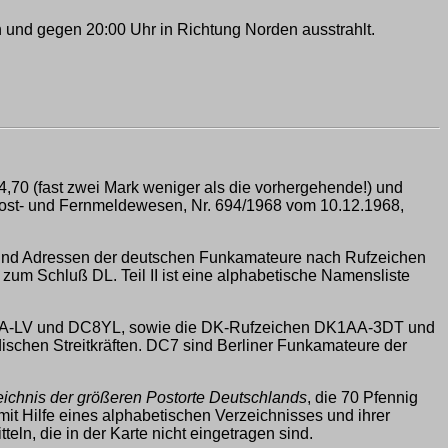
nd gegen 20:00 Uhr in Richtung Norden ausstrahlt.
4,70 (fast zwei Mark weniger als die vorhergehende!) und
s Post- und Fernmeldewesen, Nr. 694/1968 vom 10.12.1968,
men und Adressen der deutschen Funkamateure nach Rufzeichen
zum Schluß DL. Teil II ist eine alphabetische Namensliste
8AA-LV und DC8YL, sowie die DK-Rufzeichen DK1AA-3DT und
schen Streitkräften. DC7 sind Berliner Funkamateure der
zeichnis der größeren Postorte Deutschlands
, die 70 Pfennig
mit Hilfe eines alphabetischen Verzeichnisses und ihrer
eln, die in der Karte nicht eingetragen sind.