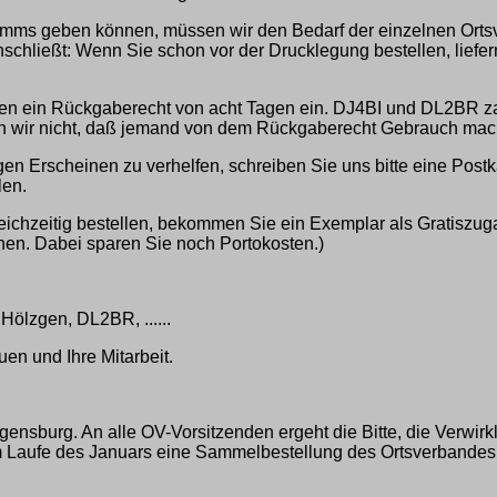
ramms geben können, müssen wir den Bedarf der einzelnen Ort
nschließt: Wenn Sie schon vor der Drucklegung bestellen, liefe
hnen ein Rückgaberecht von acht Tagen ein. DJ4BI und DL2BR z
en wir nicht, daß jemand von dem Rückgaberecht Gebrauch mac
en Erscheinen zu verhelfen, schreiben Sie uns bitte eine Postk
len.
ichzeitig bestellen, bekommen Sie ein Exemplar als Gratiszug
hen. Dabei sparen Sie noch Portokosten.)
Hölzgen, DL2BR, ......
en und Ihre Mitarbeit.
burg. An alle OV-Vorsitzenden ergeht die Bitte, die Verwirkli
 Laufe des Januars eine Sammelbestellung des Ortsverbandes