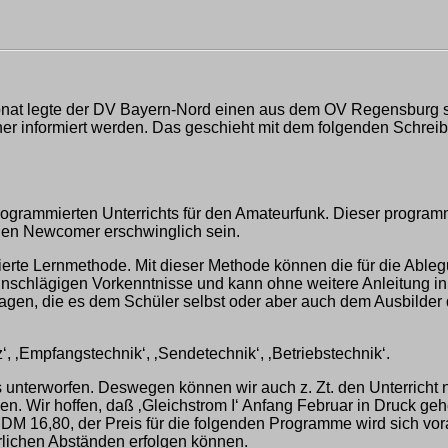
onat legte der DV Bayern-Nord einen aus dem OV Regensburg 
er informiert werden. Das geschieht mit dem folgenden Schreib
 programmierten Unterrichts für den Amateurfunk. Dieser program
 den Newcomer erschwinglich sein.
ndierte Lernmethode. Mit dieser Methode können die für die Abl
inschlägigen Vorkenntnisse und kann ohne weitere Anleitung in 
fragen, die es dem Schüler selbst oder aber auch dem Ausbilder
z‘, ‚Empfangstechnik‘, ‚Sendetechnik‘, ‚Betriebstechnik‘.
nterworfen. Deswegen können wir auch z. Zt. den Unterricht no
ossen. Wir hoffen, daß ‚Gleichstrom I‘ Anfang Februar in Druck 
to DM 16,80, der Preis für die folgenden Programme wird sich v
rlichen Abständen erfolgen können.