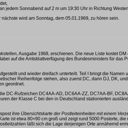
det,
 jedem Sonnabend auf 2 m um 19:30 Uhr in Richtung Westen u
 nächste wird am Sonntag, dem 05.01.1969, zu hören sein.
kstellen
, Ausgabe 1968, erschienen. Die neue Liste kostet DM 
, dabei auf die Amtsblattverfügung des Bundesministers für da
gestellt und wieder dreifach unterteilt. Teil I bringt die Na
tischer Reihenfolge stehen, also zuerst DC, dann DJ, DK, und 
ten geordnet.
nd DL die DC-Rufzeichen DC4AA-AD, DC6AA-ZZ, DC7AA-BF, DC
 der Klasse C bei den in Deutschland stationierten ausländi
spost ihre
Übersichtskarte der Postleiteinheiten mit einem Ver
arte ist etwa 80×90 cm groß und zeigt rund 5000 Postorte, die 
tleitzahlen läßt sich die Lage derjenigen Orte annähernd ermitt