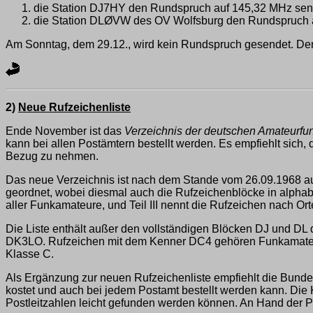
die Station DJ7HY den Rundspruch auf 145,32 MHz sen
die Station DLØVW des OV Wolfsburg den Rundspruch an
Am Sonntag, dem 29.12., wird kein Rundspruch gesendet. Der
2)
Neue Rufzeichenliste
Ende November ist das
Verzeichnis der deutschen Amateurfun
kann bei allen Postämtern bestellt werden. Es empfiehlt sich
Bezug zu nehmen.
Das neue Verzeichnis ist nach dem Stande vom 26.09.1968 auf
geordnet, wobei diesmal auch die Rufzeichenblöcke in alphabe
aller Funkamateure, und Teil III nennt die Rufzeichen nach Or
Die Liste enthält außer den vollständigen Blöcken DJ u
DK3LO. Rufzeichen mit dem Kenner DC4 gehören Funkamateuren
Klasse C.
Als Ergänzung zur neuen Rufzeichenliste empfiehlt die Bunde
kostet und auch bei jedem Postamt bestellt werden kann. Die K
Postleitzahlen leicht gefunden werden können. An Hand der Pos