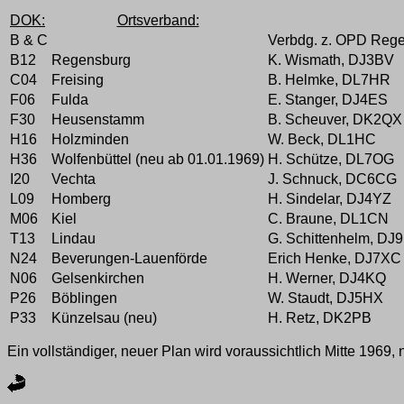
DOK:
Ortsverband:
B & C
Verbdg. z. OPD Reg
B12
Regensburg
K. Wismath, DJ3BV
C04
Freising
B. Helmke, DL7HR
F06
Fulda
E. Stanger, DJ4ES
F30
Heusenstamm
B. Scheuver, DK2QX
H16
Holzminden
W. Beck, DL1HC
H36
Wolfenbüttel (neu ab 01.01.1969)
H. Schütze, DL7OG
I20
Vechta
J. Schnuck, DC6CG
L09
Homberg
H. Sindelar, DJ4YZ
M06
Kiel
C. Braune, DL1CN
T13
Lindau
G. Schittenhelm, DJ9
N24
Beverungen-Lauenförde
Erich Henke, DJ7XC
N06
Gelsenkirchen
H. Werner, DJ4KQ
P26
Böblingen
W. Staudt, DJ5HX
P33
Künzelsau (neu)
H. Retz, DK2PB
Ein vollständiger, neuer Plan wird voraussichtlich Mitte 1969