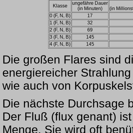
ungefähre Dauer
Klasse
(in Minuten)
(in Million
0 (F, N, B)
17
1 (F, N, B)
32
2 (F, N, B)
69
3 (F, N, B)
145
4 (F, N, B)
145
Die großen Flares sind di
energiereicher Strahlun
wie auch von Korpuskels
Die nächste Durchsage be
Der Fluß (flux genant) is
Menge. Sie wird oft benü