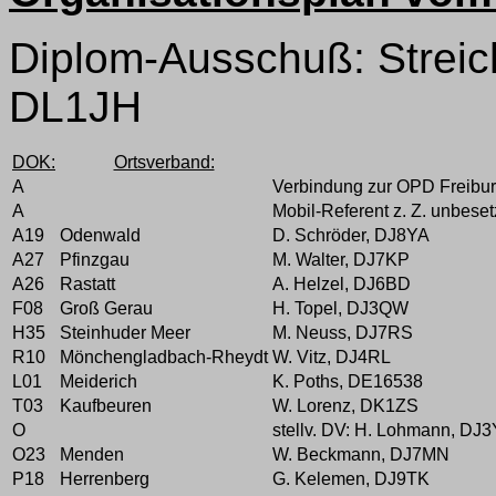
Diplom-Ausschuß: Strei
DL1JH
DOK:
Ortsverband:
A
Verbindung zur OPD Freiburg
A
Mobil-Referent z. Z. unbeset
A19
Odenwald
D. Schröder, DJ8YA
A27
Pfinzgau
M. Walter, DJ7KP
A26
Rastatt
A. Helzel, DJ6BD
F08
Groß Gerau
H. Topel, DJ3QW
H35
Steinhuder Meer
M. Neuss, DJ7RS
R10
Mönchengladbach-Rheydt
W. Vitz, DJ4RL
L01
Meiderich
K. Poths, DE16538
T03
Kaufbeuren
W. Lorenz, DK1ZS
O
stellv. DV: H. Lohmann, DJ
O23
Menden
W. Beckmann, DJ7MN
P18
Herrenberg
G. Kelemen, DJ9TK