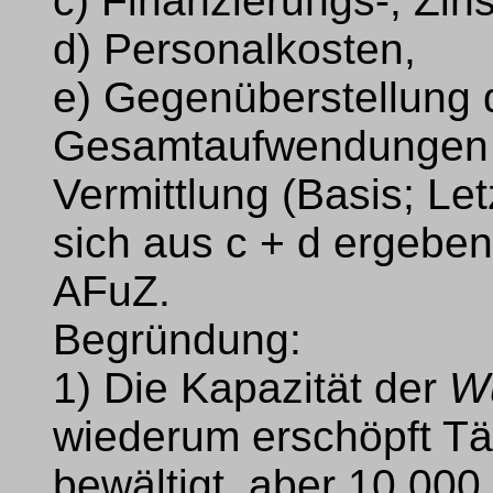
c) Finanzierungs-, Zin
d) Personalkosten,
e) Gegenüberstellung 
Gesamtaufwendungen f
Vermittlung (Basis; Le
sich aus c + d ergebe
AFuZ.
Begründung:
1) Die Kapazität der
Wu
wiederum erschöpft Tä
bewältigt, aber 10.000