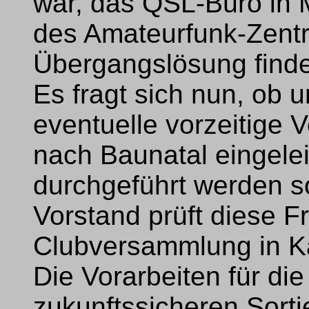
war, das QSL-Büro in 
des Amateurfunk-Zent
Übergangslösung find
Es fragt sich nun, ob u
eventuelle vorzeitige 
nach Baunatal eingel
durchgeführt werden s
Vorstand prüft diese Fr
Clubversammlung in Ka
Die Vorarbeiten für die
zukunftssicheren Sorti