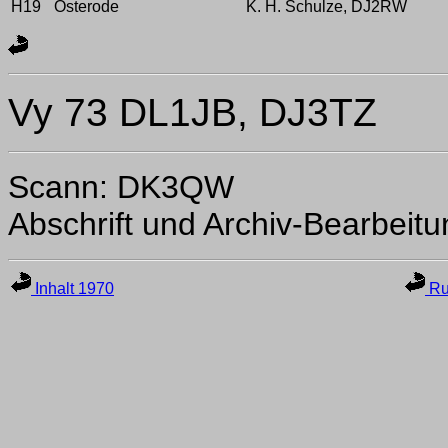
H19
Osterode
K. H. Schulze, DJ2RW
Vy 73 DL1JB, DJ3TZ
Scann: DK3QW
Abschrift und Archiv-Bearbeit
Inhalt 1970
Ru