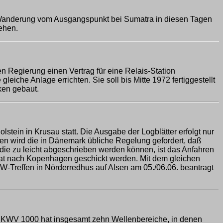
st-Wanderung vom Ausgangspunkt bei Sumatra in diesen Tagen
ehen.
n Regierung einen Vertrag für eine Relais-Station
iche Anlage errichten. Sie soll bis Mitte 1972 fertiggestellt
ken gebaut.
tein in Krusau statt. Die Ausgabe der Logblätter erfolgt nur
en wird die in Dänemark übliche Regelung gefordert, daß
die zu leicht abgeschrieben werden können, ist das Anfahren
orat nach Kopenhagen geschickt werden. Mit dem gleichen
Treffen in Nörderredhus auf Alsen am 05./06.06. beantragt
er KWV 1000 hat insgesamt zehn Wellenbereiche, in denen