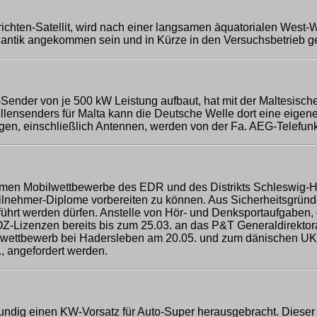
chrichten-Satellit, wird nach einer langsamen äquatorialen We
tlantik angekommen sein und in Kürze in den Versuchsbetrieb g
Sender von je 500 kW Leistung aufbaut, hat mit der Maltesische
nsenders für Malta kann die Deutsche Welle dort eine eigene gle
agen, einschließlich Antennen, werden von der Fa. AEG-Telefun
men Mobilwettbewerbe des EDR und des Distrikts Schleswig-Hols
eilnehmer-Diplome vorbereiten zu können. Aus Sicherheitsgründ
hrt werden dürfen. Anstelle von Hör- und Denksportaufgaben, 
 OZ-Lizenzen bereits bis zum 25.03. an das P&T Generaldirekt
wettbewerb bei Hadersleben am 20.05. und zum dänischen UKW-
, angefordert werden.
Grundig einen KW-Vorsatz für Auto-Super herausgebracht. Dies