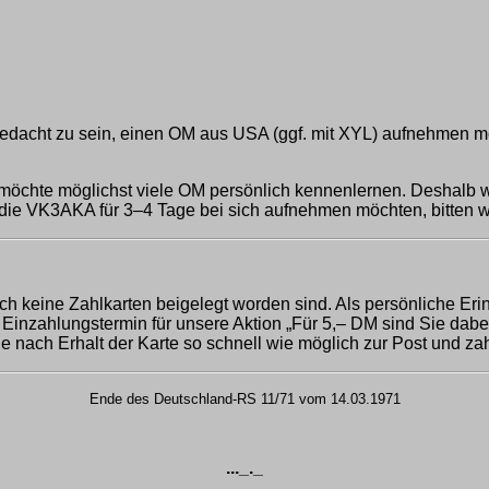
 bedacht zu sein, einen OM aus USA (ggf. mit XYL) aufnehmen 
öchte möglichst viele OM persönlich kennenlernen. Deshalb w
die VK3AKA für 3–4 Tage bei sich aufnehmen möchten, bitten wi
ich keine Zahlkarten beigelegt worden sind. Als persönliche E
e Einzahlungstermin für unsere Aktion „Für 5,– DM sind Sie dabei
 nach Erhalt der Karte so schnell wie möglich zur Post und za
Ende des Deutschland-RS 11/71 vom 14.03.1971
..._._