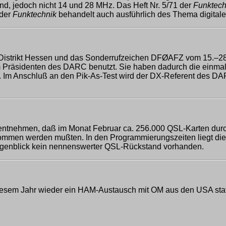
d, jedoch nicht 14 und 28 MHz. Das Heft Nr. 5/71 der
Funktech
 der
Funktechnik
behandelt auch ausführlich des Thema digital
strikt Hessen und das Sonderrufzeichen DFØAFZ vom 15.–28.0
Präsidenten des DARC benutzt. Sie haben dadurch die einmalig
. Im Anschluß an den Pik-As-Test wird der DX-Referent des 
 entnehmen, daß im Monat Februar ca. 256.000 QSL-Karten durch
n werden mußten. In den Programmierungszeiten liegt die Masc
m Augenblick kein nennenswerter QSL-Rückstand vorhanden.
n diesem Jahr wieder ein HAM-Austausch mit OM aus den USA sta