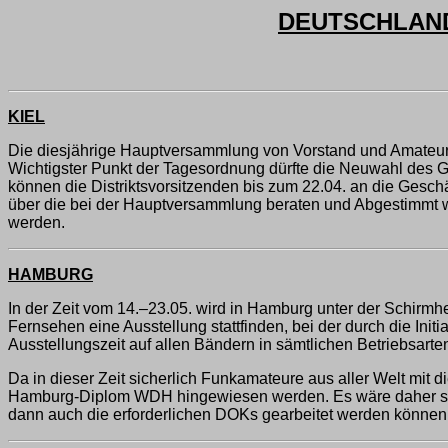
DEUTSCHLAND-
KIEL
Die diesjährige Hauptversammlung von Vorstand und Amateurra
Wichtigster Punkt der Tagesordnung dürfte die Neuwahl des Ge
können die Distriktsvorsitzenden bis zum 22.04. an die Gesch
über die bei der Hauptversammlung beraten und Abgestimmt we
werden.
HAMBURG
In der Zeit vom 14.–23.05. wird in Hamburg unter der Schirmh
Fernsehen eine Ausstellung stattfinden, bei der durch die I
Ausstellungszeit auf allen Bändern in sämtlichen Betriebsart
Da in dieser Zeit sicherlich Funkamateure aus aller Welt mi
Hamburg-Diplom WDH hingewiesen werden. Es wäre daher seh
dann auch die erforderlichen DOKs gearbeitet werden können