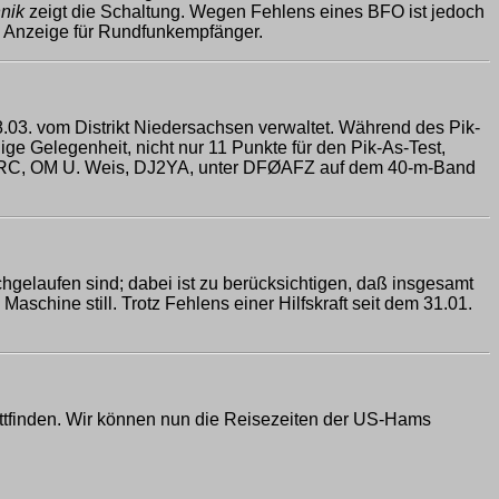
nik
zeigt die Schaltung. Wegen Fehlens eines BFO ist jedoch
e Anzeige für Rundfunkempfänger.
3. vom Distrikt Niedersachsen verwaltet. Während des Pik-
e Gelegenheit, nicht nur 11 Punkte für den Pik-As-Test,
DARC, OM U. Weis, DJ2YA, unter DFØAFZ auf dem 40-m-Band
gelaufen sind; dabei ist zu berücksichtigen, daß insgesamt
hine still. Trotz Fehlens einer Hilfskraft seit dem 31.01.
ttfinden. Wir können nun die Reisezeiten der US-Hams