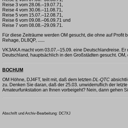
Reise 3 vom 28.06.–19.07.71,
Reise 4 vom 30.06.–11.08.71,
Reise 5 vom 15.07.–12.08.71,
Reise 6 vom 09.08.–06.09.71 und
Reise 7 vom 08.08.–29.09.71.
Für diese Zeiträume werden OM gesucht, die ohne auf Profit
Rehage, DL8QP, ......
VK3AKA macht vom 03.07.–15.09. eine Deutschlandreise. Er m
Deutschland, hauptsächlich in den Großstädten gesucht. OM, 
BOCHUM
OM Höhne, DJ4FT, teilt mit, daß dem letzten
DL-QTC
absichtl
zu. Denken Sie daran, daß der 25.03. unwiderruflich der letzt
Amateurfunkstation an Ihnen vorbeigeht? Nein, dann gehen Sie
Abschrift und Archiv-Bearbeitung: DC7XJ