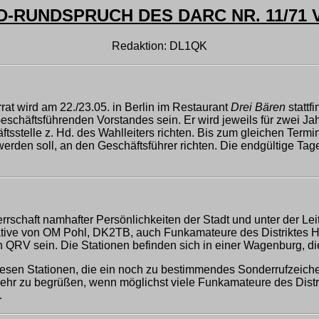
RUNDSPRUCH DES DARC NR. 11/71 V
Redaktion: DL1QK
t wird am 22./23.05. in Berlin im Restaurant
Drei Bären
stattf
schäftsführenden Vorstandes sein. Er wird jeweils für zwei Jah
äftsstelle z. Hd. des Wahlleiters richten. Bis zum gleichen Te
rden soll, an den Geschäftsführer richten. Die endgültige Tag
errschaft namhafter Persönlichkeiten der Stadt und unter der 
nitiative von OM Pohl, DK2TB, auch Funkamateure des Distrikte
en QRV sein. Die Stationen befinden sich in einer Wagenburg, d
t diesen Stationen, die ein noch zu bestimmendes Sonderrufzeic
r zu begrüßen, wenn möglichst viele Funkamateure des Distr
.