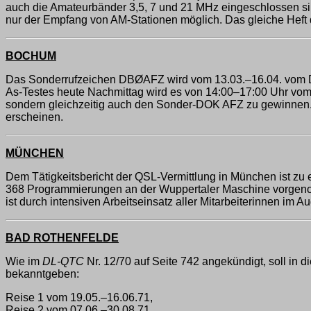
auch die Amateurbänder 3,5, 7 und 21 MHz eingeschlossen sin
nur der Empfang von AM-Stationen möglich. Das gleiche Heft
BOCHUM
Das Sonderrufzeichen DBØAFZ wird vom 13.03.–16.04. vom Di
As-Testes heute Nachmittag wird es von 14:00–17:00 Uhr vom 
sondern gleichzeitig auch den Sonder-DOK AFZ zu gewinnen
erscheinen.
MÜNCHEN
Dem Tätigkeitsbericht der QSL-Vermittlung in München ist zu
368 Programmierungen an der Wuppertaler Maschine vorgenomme
ist durch intensiven Arbeitseinsatz aller Mitarbeiterinnen i
BAD ROTHENFELDE
Wie im
DL-QTC
Nr. 12/70 auf Seite 742 angekündigt, soll i
bekanntgeben:
Reise 1 vom 19.05.–16.06.71,
Reise 2 vom 07.06.–30.08.71,