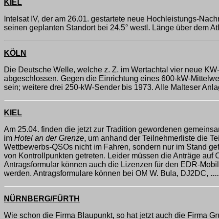
KIEL
Intelsat IV, der am 26.01. gestartete neue Hochleistungs-Na
seinen geplanten Standort bei 24,5° westl. Länge über dem A
KÖLN
Die Deutsche Welle, welche z. Z. im Wertachtal vier neue KW-
abgeschlossen. Gegen die Einrichtung eines 600-kW-Mittelwelle
sein; weitere drei 250-kW-Sender bis 1973. Alle Malteser Anl
KIEL
Am 25.04. finden die jetzt zur Tradition gewordenen gemeinsa
im
Hotel an der Grenze
, um anhand der Teilnehmerliste die T
Wettbewerbs-QSOs nicht im Fahren, sondern nur im Stand gefü
von Kontrollpunkten getreten. Leider müssen die Anträge auf
Antragsformular können auch die Lizenzen für den EDR-Mobil
werden. Antragsformulare können bei OM W. Bula, DJ2DC, .....
NÜRNBERG/FÜRTH
Wie schon die Firma Blaupunkt, so hat jetzt auch die Firma 