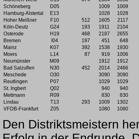
Schöneberg
D05
1009
1009
Hamburg-Alstertal
E13
1028
1028
Hoher Meißner
F10
512
1605
2117
Köln-Deutz
G24
193
1911
2104
Osterode
H19
468
2187
2655
Bremen
I04
197
451
648
Mainz
K07
392
1538
1930
Moers
L14
87
919
1006
Neumünster
M09
1912
1912
Bad Salzuflen
N30
452
2014
2466
Meschede
O30
3090
3090
Reutlingen
P07
1029
1029
St. Ingbert
Q02
940
940
Mettmann
R09
830
830
Lindau
T13
293
1009
1302
VFDB-Frankfurt
Z05
1080
1080
Den Distriktsmeistern he
Erfolg in der Endrunde. 