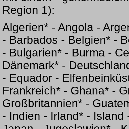
Region 1):
Algerien* - Angola - Arge
- Barbados - Belgien* - B
- Bulgarien* - Burma - Ce
Dänemark* - Deutschland
- Equador - Elfenbeinküst
Frankreich* - Ghana* - G
Großbritannien* - Guate
- Indien - Irland* - Island 
Japan - Jugoslawien* - 