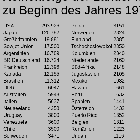
zu Beginn des Jahres 197
USA
293.926
Polen
3151
Japan
126.782
Norwegen
2824
Großbritannien
19.881
Finnland
2385
Sowjet-Union
17.500
Tschechoslowakei
2350
Argentinien
16.789
Kolumbien
2340
BR Deutschland
16.724
Niederlande
2160
Frankreich
12.396
Süd-Afrika
2148
Kanada
12.155
Jugoslawien
2105
Brasilien
11.312
Mexiko
1982
DDR
6047
Hawaii
1661
Australien
5948
Peru
1632
Italien
5637
Spanien
1441
Neuseeland
4258
Österreich
1432
Uruguay
3800
Puerto Rico
1352
Venezuela
3600
Belgien
1311
Chile
3500
Rumänien
1223
Schweden
3471
Ungarn
1116