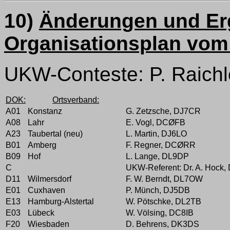
10)
Änderungen und E
Organisationsplan vom
UKW-Conteste: P. Raich
DOK:
Ortsverband:
A01
Konstanz
G. Zetzsche, DJ7CR
A08
Lahr
E. Vogl, DCØFB
A23
Taubertal (neu)
L. Martin, DJ6LO
B01
Amberg
F. Regner, DCØRR
B09
Hof
L. Lange, DL9DP
C
UKW-Referent: Dr. A. Hock
D11
Wilmersdorf
F. W. Berndt, DL7OW
E01
Cuxhaven
P. Münch, DJ5DB
E13
Hamburg-Alstertal
W. Pötschke, DL2TB
E03
Lübeck
W. Völsing, DC8IB
F20
Wiesbaden
D. Behrens, DK3DS