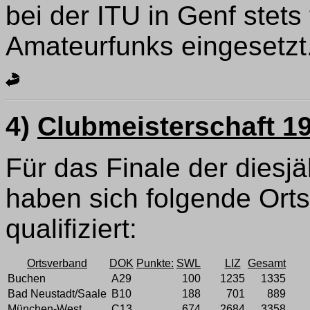
bei der ITU in Genf stets
Amateurfunks eingesetzt
4)
Clubmeisterschaft 1
Für das Finale der diesj
haben sich folgende Orts
qualifiziert:
Ortsverband
DOK
Punkte:
SWL
LIZ
Gesamt
Buchen
A29
100
1235
1335
Bad Neustadt/Saale
B10
188
701
889
München-West
C13
674
2684
3358