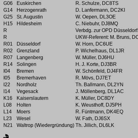
G06
Euskirchen
R. Schulze, DC8TS
G14
Herzogenrath
D. Lanfermann, DC2KI
G25
St. Augustin
W. Oepen, DL3OE
H15
Hildesheim
C. Niebuhr, DJ8MQ
R
Verbdg. zur OPD Düsseldor
R
UKW-Referent: M. Bruns, D
R01
Düsseldorf
W. Horn, DC6UE
R02
Grenzland
P. Wichelhaus, DL1JR
R07
Langenberg
W. Müller, DJ6HU
R14
Solingen
H. J. Korte, DJ3BR
I04
Bremen
W. Schönfeld, DJ4FR
I05
Bremerhaven
R. Mövs, DJ7ET
I22
Nordholz
Th. Ballmann, DL2YN
I14
Vegesack
J. Möllenberg, DL1AC
K16
Kaiserslautern
K. Müller, DC8DY
L08
Holten
K. Weusthoff, DJ5PH
L14
Moers
R. Füntmann, DK4EQ
L23
Wesel
W. Fath, DJ6SX
N21
Waltrop (Wiedergründung)
Th. Jillich, DL6LK