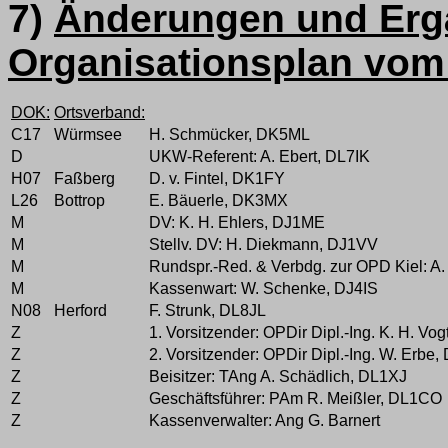
7)
Änderungen und Er
Organisationsplan vom
DOK:
Ortsverband:
C17
Würmsee
H. Schmücker, DK5ML
D
UKW-Referent: A. Ebert, DL7IK
H07
Faßberg
D. v. Fintel, DK1FY
L26
Bottrop
E. Bäuerle, DK3MX
M
DV: K. H. Ehlers, DJ1ME
M
Stellv. DV: H. Diekmann, DJ1VV
M
Rundspr.-Red. & Verbdg. zur OPD Kiel: A.
M
Kassenwart: W. Schenke, DJ4IS
N08
Herford
F. Strunk, DL8JL
Z
1. Vorsitzender: OPDir Dipl.-Ing. K. H. Vo
Z
2. Vorsitzender: OPDir Dipl.-Ing. W. Erbe
Z
Beisitzer: TAng A. Schädlich, DL1XJ
Z
Geschäftsführer: PAm R. Meißler, DL1CO
Z
Kassenverwalter: Ang G. Barnert