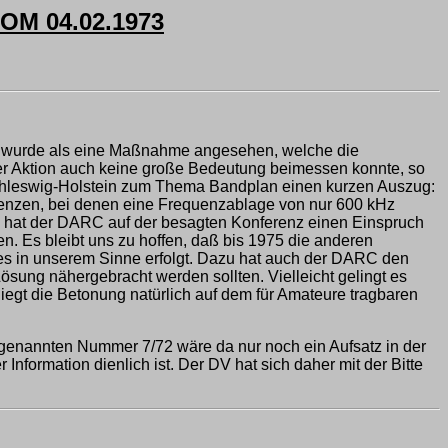
M 04.02.1973
ion wurde als eine Maßnahme angesehen, welche die
r Aktion auch keine große Bedeutung beimessen konnte, so
 Schleswig-Holstein zum Thema Bandplan einen kurzen Auszug:
uenzen, bei denen eine Frequenzablage von nur 600 kHz
 hat der DARC auf der besagten Konferenz einen Einspruch
n. Es bleibt uns zu hoffen, daß bis 1975 die anderen
es in unserem Sinne erfolgt. Dazu hat auch der DARC den
sung nähergebracht werden sollten. Vielleicht gelingt es
iegt die Betonung natürlich auf dem für Amateure tragbaren
 genannten Nummer 7/72 wäre da nur noch ein Aufsatz in der
ormation dienlich ist. Der DV hat sich daher mit der Bitte