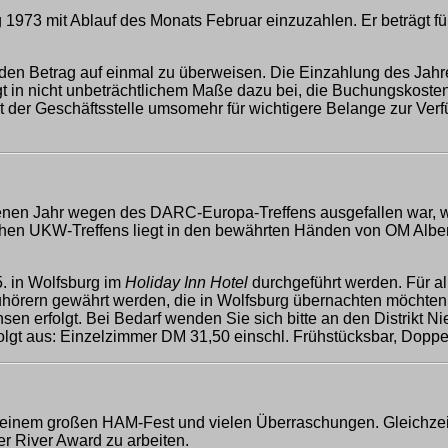
 1973 mit Ablauf des Monats Februar einzuzahlen. Er beträgt f
en Betrag auf einmal zu überweisen. Die Einzahlung des Jahre
t in nicht unbeträchtlichem Maße dazu bei, die Buchungskosten 
ät der Geschäftsstelle umsomehr für wichtigere Belange zur Verfü
.
nen Jahr wegen des DARC-Europa-Treffens ausgefallen war, wir
en UKW-Treffens liegt in den bewährten Händen von OM Albert 
. in Wolfsburg im
Holiday Inn Hotel
durchgeführt werden. Für al
örern gewährt werden, die in Wolfsburg übernachten möchten. Es
hsen erfolgt. Bei Bedarf wenden Sie sich bitte an den Distrikt 
lgt aus: Einzelzimmer DM 31,50 einschl. Frühstücksbar, Dopp
 einem großen HAM-Fest und vielen Überraschungen. Gleichzeiti
r River Award zu arbeiten.