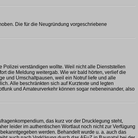
hoben. Die für die Neugründung vorgeschriebene
 Polizei verständigen wollte. Weil nicht alle Dienststellen
rt die Meldung weitergab. Wie wir bald hörten, verlief die
e und Umschaltpausen, weil ein Notruf liefe und alle
ich. Alle beschränkten sich auf Kurztexte und legten
Notfunk und Amateurverkehr können sogar nebeneinander, also
sfragenkompendium, das kurz vor der Drucklegung steht,
er leider im authentischen Wortlaut noch nicht zur Verfügung
ch bekanntgegeben werden. Behandelt wurde u. a. auch das
ibt auch nach Vorklärung durch das AFuZ in Baunatal bei der