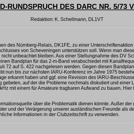
-RUNDSPRUCH DES DARC NR. 5/73 VO
Redaktion: K. Schellmann, DL1VT
ichen des Nürnberg-Relais, DK1FE, zu einer Unterschriftenakt
schlusses von Scheveningen unterstützen soll. Wenn man diese
1FE nicht unbeachtet bleiben. Aus einer Stellungnahme des DV
einen Bandplan für das 2-m-Band verabschiedet mit Kanalfreq
uli 72 auf S. 422 nachgelesen werden. Gegen diesen Bandplan
eibt nun bis zur nächsten IARU-Konferenz im Jahre 1975 bestehe
age erkannt haben und ggf. eine Revision des IARU-Beschluss
ebeten, auf der die Probleme nochmals diskutiert und einer Lö
 kHz mit einem für Amateure tragbaren Aufwand zu bauen. Hier l
rmationsquelle über die Problematik dienen könnte. Außer der
und der Verärgerung unserer ausländischen Freunde als der Inf
iche Informationen in der Clubzeitschrift zu verwenden.