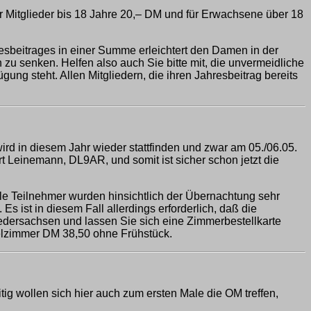
ür Mitglieder bis 18 Jahre 20,– DM und für Erwachsene über 18
sbeitrages in einer Summe erleichtert den Damen in der
zu senken. Helfen also auch Sie bitte mit, die unvermeidliche
gung steht. Allen Mitgliedern, die ihren Jahresbeitrag bereits
d in diesem Jahr wieder stattfinden und zwar am 05./06.05.
Leinemann, DL9AR, und somit ist sicher schon jetzt die
le Teilnehmer wurden hinsichtlich der Übernachtung sehr
 ist in diesem Fall allerdings erforderlich, daß die
Niedersachsen und lassen Sie sich eine Zimmerbestellkarte
elzimmer DM 38,50 ohne Frühstück.
g wollen sich hier auch zum ersten Male die OM treffen,