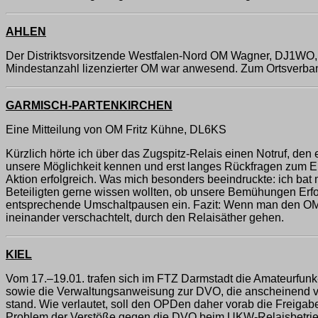
AHLEN
Der Distriktsvorsitzende Westfalen-Nord OM Wagner, DJ1WO,
Mindestanzahl lizenzierter OM war anwesend. Zum Ortsverba
GARMISCH-PARTENKIRCHEN
Eine Mitteilung von OM Fritz Kühne, DL6KS
Kürzlich hörte ich über das Zugspitz-Relais einen Notruf, den 
unsere Möglichkeit kennen und erst langes Rückfragen zum Erfol
Aktion erfolgreich. Was mich besonders beeindruckte: ich ba
Beteiligten gerne wissen wollten, ob unsere Bemühungen Erfolg
entsprechende Umschaltpausen ein. Fazit: Wenn man den OM k
ineinander verschachtelt, durch den Relaisäther gehen.
KIEL
Vom 17.–19.01. trafen sich im FTZ Darmstadt die Amateurfun
sowie die Verwaltungsanweisung zur DVO, die anscheinend von 
stand. Wie verlautet, soll den OPDen daher vorab die Freiga
Problem der Verstöße gegen die DVO beim UKW-Relaisbetrieb.