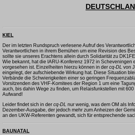
DEUTSCHLAND
KIEL
Der im letzten Rundspruch verlesene Aufruf des Verantwortl
Verantwortlichen in ihrem Bemühen um eine Revision des Be
sollte sie unseres Erachtens allein durch Solidarität zu DK
Wie bekannt, hat die IARU-Konferenz 1972 in Scheveningen 
vorgesehen ist. Einzelheiten hierzu können in der
cq-DL
von J
eingelegt, der aufschiebende Wirkung hat. Diese Situation bl
Verbände die Schwierigkeiten einer so geringen Frequenzabl
Vorsitzenden des VHF-Komitees der Region 1 um eine Tagung g
auch, bis dahin Wege zu finden, um Relaisfunkstellen mit 600
Aufwand!
Leider findet sich in der
cq-DL
nur wenig, was dem OM als Info
Dezember-Ausgabe, der jedoch mehr zum Anheizen der Gemüter 
an den UKW-Referenten gewandt, sich für entsprechende sachl
BAUNATAL