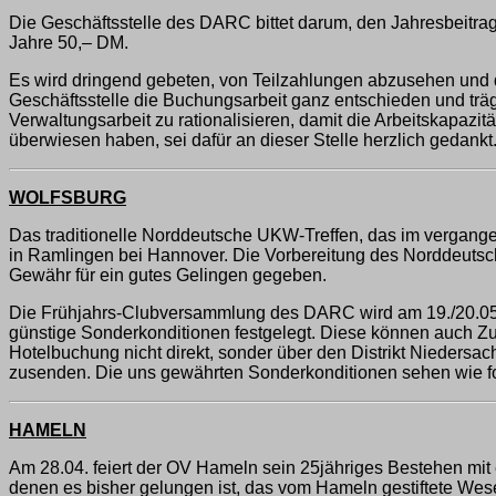
Die Geschäftsstelle des DARC bittet darum, den Jahresbeitrag
Jahre 50,– DM.
Es wird dringend gebeten, von Teilzahlungen abzusehen und d
Geschäftsstelle die Buchungsarbeit ganz entschieden und träg
Verwaltungsarbeit zu rationalisieren, damit die Arbeitskapazit
überwiesen haben, sei dafür an dieser Stelle herzlich gedankt
WOLFSBURG
Das traditionelle Norddeutsche UKW-Treffen, das im vergange
in Ramlingen bei Hannover. Die Vorbereitung des Norddeutsch
Gewähr für ein gutes Gelingen gegeben.
Die Frühjahrs-Clubversammlung des DARC wird am 19./20.05
günstige Sonderkonditionen festgelegt. Diese können auch Zuh
Hotelbuchung nicht direkt, sonder über den Distrikt Niedersac
zusenden. Die uns gewährten Sonderkonditionen sehen wie fo
HAMELN
Am 28.04. feiert der OV Hameln sein 25jähriges Bestehen mit
denen es bisher gelungen ist, das vom Hameln gestiftete Wese