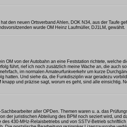
 hat den neuen Ortsverband Ahlen, DOK N34, aus der Taufe ge
ndsvorsitzenden wurde OM Heinz Laufmüller, DJ1LM, gewählt.
ein OM von der Autobahn an eine Feststation richtete, welche die
g führt, rief ich noch zusätzlich meine Wache an, die auch sofo
t mehrfach, im normalen Amateurfunkverkehr um kurze Durchgäng
 hatten. Und siehe da, die Funkdisziplin war geradezu vorbildl
napp und präzise sagt, worum es geht, sind alle einsichtig. 
k-Sachbearbeiter aller OPDen. Themen waren u. a. das Prüfung
der juristischen Abteilung des BPM noch seziert wird, und dah
be des 430-MHz-Relaisbetriebs und von SSTV-Betrieb schriftli
 Die postalische Bearbeitung reziproker Lizenzausgabe verble