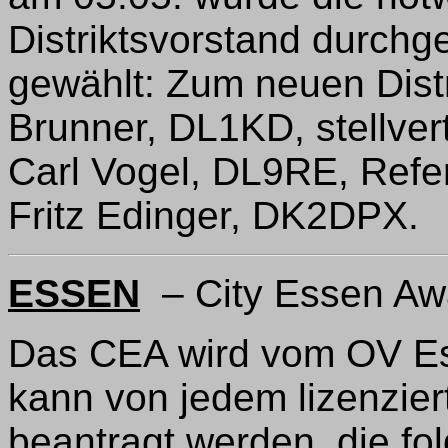
Distriktsvorstand durchg
gewählt: Zum neuen Dist
Brunner, DL1KD, stellvert
Carl Vogel, DL9RE, Refe
Fritz Edinger, DK2DPX.
ESSEN
– City Essen Aw
Das CEA wird vom OV E
kann von jedem lizenzi
beantragt werden, die fo