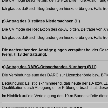
Die CV möge beschließen, den GfV zu bitten, die Ausführung 
Ich glaube, daß sich Begründungen hierzu erübrigen. Falls tro
p)
Antrag des Distriktes Niedersachsen (H)
Die CV möge die Redaktion des
cq-DL
bitten, Beiträge von X
Ich glaube, daß sich Begründungen hierzu erübrigen. Falls tro
Die nachstehenden Anträge gingen verspätet bei der Ges
(vergl. § 13 der Satzung).
q)
Antrag des DARC-Ortsverbandes Nürnberg (B11)
Die Verbindungsleute des DARC zur Lizenzbehörde bzw. BPM 
Begründung:
Es ist diskriminierend, daß heute der 10- bzw.
Qualifikation durch Ablegung einer Prüfung erbracht hat, diese
Im Hinblick auf die Verteidigung des 10-m-Bandes dürfte dies