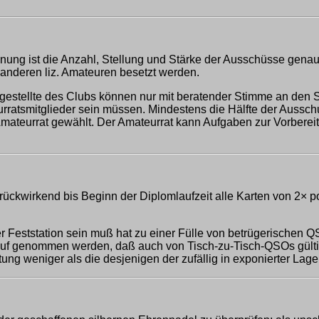
ung ist die Anzahl, Stellung und Stärke der Ausschüsse genau
anderen liz. Amateuren besetzt werden.
ngestellte des Clubs können nur mit beratender Stimme an den
eurratsmitglieder sein müssen. Mindestens die Hälfte der Aussc
ateurrat gewählt. Der Amateurrat kann Aufgaben zur Vorberei
kwirkend bis Beginn der Diplomlaufzeit alle Karten von 2× 
Feststation sein muß hat zu einer Fülle von betrügerischen Q
in Kauf genommen werden, daß auch von Tisch-zu-Tisch-QSOs gült
stung weniger als die desjenigen der zufällig in exponierter Lag