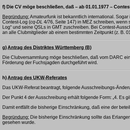
f) Die CV möge beschließen, daß – ab 01.01.1977 – Conte
Begründung:
Amateurfunk ist bekanntlich international. Soga
Contest-Log (
cq-DL
4/76, Seite 147) in MEZ schreiben, wenn
Log“ und seine QSLs in GMT zuschreiben. Bei Contest-Aussch
an alle Clubmitglieder ab einem bestimmten Zeitpunkt (z. B.
g)
Antrag des Distriktes Württemberg (B)
Die Clubversammlung möge beschließen, daß vom DARC eine A
Förderung der Fuchsjagden durchgeführt wird.
h)
Antrag des UKW-Referates
Das UKW-Referat beantragt, folgende Ausschreibungs-Änder
Der Punkt 4 der Ausschreibung erhält folgende Form: „4. Es g
Damit entfällt die bisherige Einschränkung, daß eine der betei
Begründung:
Die bisherige Einschränkung sollte das Erlange
gesehen wurde.