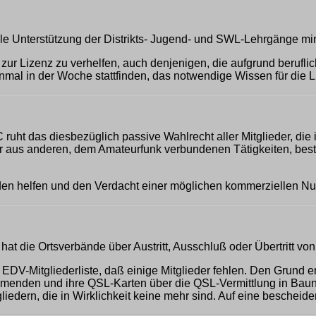
le Unterstützung der Distrikts- Jugend- und SWL-Lehrgänge min
n zur Lizenz zu verhelfen, auch denjenigen, die aufgrund beru
inmal in der Woche stattfinden, das notwendige Wissen für die 
t das diesbezüglich passive Wahlrecht aller Mitglieder, die i
aus anderen, dem Amateurfunk verbundenen Tätigkeiten, bestrei
den helfen und den Verdacht einer möglichen kommerziellen Nut
at die Ortsverbände über Austritt, Ausschluß oder Übertritt v
V-Mitgliederliste, daß einige Mitglieder fehlen. Den Grund erfähr
mmenden und ihre QSL-Karten über die QSL-Vermittlung in Bau
dern, die in Wirklichkeit keine mehr sind. Auf eine bescheiden