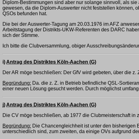
Diplom-Bestimmungen sind aber nur solange sinnvoll, als sie 
gewesen, da die Diplom-Auswerter nicht feststellen können, o
QSOs befunden hat.
Die bei der Auswerter-Tagung am 20.03.1976 im AFZ anwes
Arbeitstagung der Distrikts-UKW-Referenten des DARC haben 
sich der Stimme.
Ich bitte die Clubversammlung, obiger Ausschreibungsänder
i)
Antrag des Distriktes Köln-Aachen (G)
Der AR möge beschließen: Der GfV wird gebeten, über die z.
Begründung:
Da. die z. Z. in Betrieb befindliche QSL-Sorti
einer neuen Lösung gesucht werden. Durch möglichst umfangre
j)
Antrag des Distriktes Köln-Aachen (G)
Die CV möge beschließen, ab 1977 die Clubmeisterschaft in
Begründung:
Die Chancengleichheit ist unter den bisherigen 
unterschiedlich sind, zum zweiten, da einige OVs aufgrund de