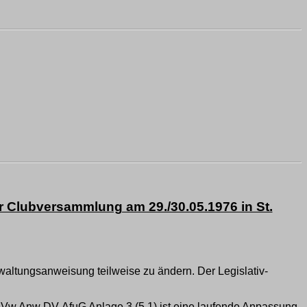
Clubversammlung am 29./30.05.1976 in St.
altungsanweisung teilweise zu ändern. Der Legislativ-
r Vw Anw DV AfuG Anlage 3 (5.1) ist eine laufende Anpassung