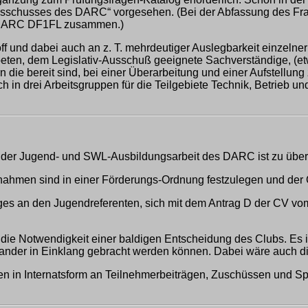
hausschusses des DARC“ vorgesehen. (Bei der Abfassung des
n DARC DF1FL zusammen.)
f und dabei auch an z. T. mehrdeutiger Auslegbarkeit einzelner F
ten, dem Legislativ-Ausschuß geeignete Sachverständige, (et
 die bereit sind, bei einer Überarbeitung und einer Aufstellun
h in drei Arbeitsgruppen für die Teilgebiete Technik, Betrieb un
der Jugend- und SWL-Ausbildungsarbeit des DARC ist zu überp
nahmen sind in einer Förderungs-Ordnung festzulegen und der
rages an den Jugendreferenten, sich mit dem Antrag D der CV vo
die Notwendigkeit einer baldigen Entscheidung des Clubs. Es i
inander in Einklang gebracht werden können. Dabei wäre auch d
en in Internatsform an Teilnehmerbeiträgen, Zuschüssen und S