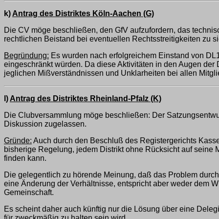
k)
Antrag des Distriktes Köln-Aachen (G)
Die CV möge beschließen, den GfV aufzufordern, das technisch
rechtlichen Beistand bei eventuellen Rechtsstreitigkeiten zu s
Begründung:
Es wurden nach erfolgreichem Einstand von DL1
eingeschränkt würden. Da diese Aktivitäten in den Augen der
jeglichen Mißverständnissen und Unklarheiten bei allen Mitg
l)
Antrag des Distriktes Rheinland-Pfalz (K)
Die Clubversammlung möge beschließen: Der Satzungsentwurf
Diskussion zugelassen.
Gründe:
Auch durch den Beschluß des Registergerichts Kassel 
bisherige Regelung, jedem Distrikt ohne Rücksicht auf seine
finden kann.
Die gelegentlich zu hörende Meinung, daß das Problem durch m
eine Änderung der Verhältnisse, entspricht aber weder dem Wi
Gemeinschaft.
Es scheint daher auch künftig nur die Lösung über eine Dele
für zweckmäßig zu halten sein wird.