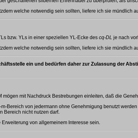
der geschaffenen silbernen Ehrennadel zu überprüfen; als unsc
tzdem welche notwendig sein sollten, liefere ich sie mündlich a
YLs bzw. YLs in einer speziellen YL-Ecke des
cq-DL
je nach vor
tzdem welche notwendig sein sollten, liefere ich sie mündlich a
chäftsstelle ein und bedürfen daher zur Zulassung der Ab
mögen mit Nachdruck Bestrebungen einleiten, daß die Genehmi
 11-m-Bereich von jedermann ohne Genehmigung benutzt werden k
n Bereich nicht nutzen darf.
e Erweiterung von allgemeinem Interesse sein.