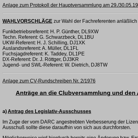
Anlage zum Protokoll der Hauptversammlung am 29./30.05.19
WAHLVORSCHLÄGE
zur Wahl der Fachreferenten anläßlic
Funkbetriebsreferent: H. P. Günther, DL9XW
Techn. Referent: G. Schwarzbeck, DL1BU
UKW-Referent: H. J. Schilling, DJ1XK
Auslandsreferent: A. Müller, DL1FL
Fuchsjagdreferent: K. Taddey, DL1PE
DX-Referent: Dr. J. Röttger, DJ3KR
Jugend- und SWL-Referent: W. Dietrich, DJ8TW
Anlage zum CV-Rundschreiben Nr. 2/1976
Anträge an die Clubversammlung und den 
a)
Antrag des Legislativ-Ausschusses
Im Zuge der vom DARC angestrebten Verbesserung der Lizenzst
Ausschuß sollte diese daraufhin von sich aus durchforsten.
Möglicherweise wird hierdurch bereits eine Änderung bzw. Er