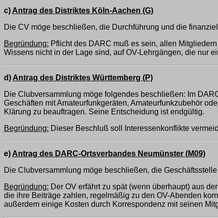
c)
Antrag des Distriktes Köln-Aachen (G)
Die CV möge beschließen, die Durchführung und die finanziel
Begründung:
Pflicht des DARC muß es sein, allen Mitglieder
Wissens nicht in der Lage sind, auf OV-Lehrgängen, die nur e
d)
Antrag des Distriktes Württemberg (P)
Die Clubversammlung möge folgendes beschließen: Im DARC ruh
Geschäften mit Amateurfunkgeräten, Amateurfunkzubehör oder 
Klärung zu beauftragen. Seine Entscheidung ist endgültig.
Begründung:
Dieser Beschluß soll Interessenkonflikte vermei
e)
Antrag des DARC-Ortsverbandes Neumünster (M09)
Die Clubversammlung möge beschließen, die Geschäftsstelle h
Begründung:
Der OV erfährt zu spät (wenn überhaupt) aus der ED
die ihre Beiträge zahlen, regelmäßig zu den OV-Abenden ko
außerdem einige Kosten durch Korrespondenz mit seinen Mitglie