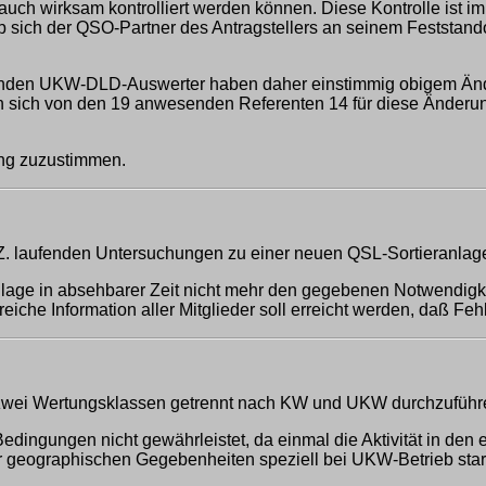
auch wirksam kontrolliert werden können. Diese Kontrolle ist 
b sich der QSO-Partner des Antragstellers an seinem Feststando
enden UKW-DLD-Auswerter haben daher einstimmig obigem Änd
sich von den 19 anwesenden Referenten 14 für diese Änderung
ung zuzustimmen.
 Z. laufenden Untersuchungen zu einer neuen QSL-Sortieranlag
eranlage in absehbarer Zeit nicht mehr den gegebenen Notwendi
iche Information aller Mitglieder soll erreicht werden, daß F
 zwei Wertungsklassen getrennt nach KW und UKW durchzuführ
Bedingungen nicht gewährleistet, da einmal die Aktivität in de
r geographischen Gegebenheiten speziell bei UKW-Betrieb stark