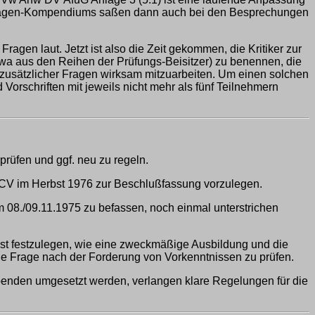
 Fragen-Kompendiums saßen dann auch bei den Besprechungen
ragen laut. Jetzt ist also die Zeit gekommen, die Kritiker zur
wa aus den Reihen der Prüfungs-Beisitzer) zu benennen, die
g zusätzlicher Fragen wirksam mitzuarbeiten. Um einen solchen
d Vorschriften mit jeweils nicht mehr als fünf Teilnehmern
rüfen und ggf. neu zu regeln.
 CV im Herbst 1976 zur Beschlußfassung vorzulegen.
m 08./09.11.1975 zu befassen, noch einmal unterstrichen
st festzulegen, wie eine zweckmäßige Ausbildung und die
ie Frage nach der Forderung von Vorkenntnissen zu prüfen.
penden umgesetzt werden, verlangen klare Regelungen für die