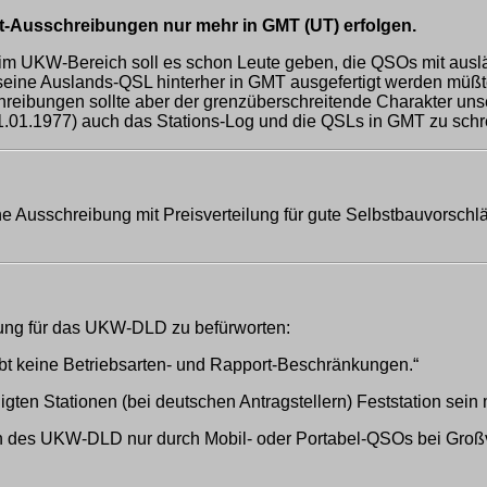
st-Ausschreibungen nur mehr in GMT (UT) erfolgen.
r im UKW-Bereich soll es schon Leute geben, die QSOs mit ausl
 seine Auslands-QSL hinterher in GMT ausgefertigt werden müß
reibungen sollte aber der grenzüberschreitende Charakter un
 01.01.1977) auch das Stations-Log und die QSLs in GMT zu sch
usschreibung mit Preisverteilung für gute Selbstbauvorschl
ung für das UKW-DLD zu befürworten:
ibt keine Betriebsarten- und Rapport-Beschränkungen.“
ligten Stationen (bei deutschen Antragstellern) Feststation sein
n des UKW-DLD nur durch Mobil- oder Portabel-QSOs bei Großve