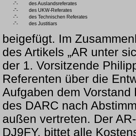
-"-
des Auslandsreferates
-"-
des UKW-Referates
-"-
des Technischen Referates
-"-
des Justitiars
beigefügt. Im Zusammenh
des Artikels „AR unter si
der 1. Vorsitzende Phili
Referenten über die Entw
Aufgaben dem Vorstand b
des DARC nach Abstimm
außen vertreten. Der AR
DJ9FY, bittet alle Koste