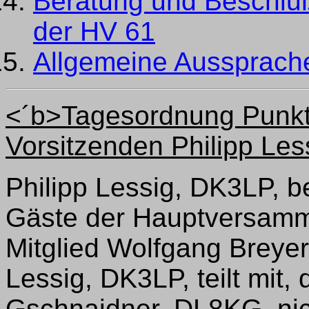
Beratung und Beschluß
der HV 61
Allgemeine Aussprach
<´b>Tagesordnung Punkt
Vorsitzenden Philipp Le
Philipp Lessig, DK3LP, b
Gäste der Hauptversamml
Mitglied Wolfgang Breye
Lessig, DK3LP, teilt mit,
Gschnaidner, DL8KG, nich