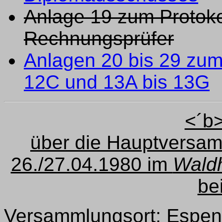
Anlage 19 zum Protokol
Rechnungsprüfer
Anlagen 20 bis 29 zum 
12C und 13A bis 13G
<´b>
über die Hauptversa
26./27.04.1980 im
Waldh
be
Versammlungsort: Espe