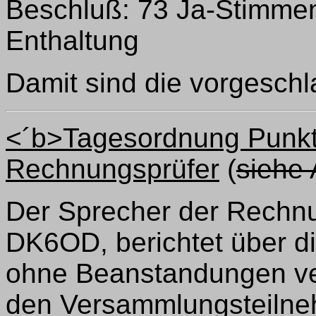
Beschluß: 73 Ja-Stimmen
Enthaltung
Damit sind die vorgesch
<´b>Tagesordnung Punkt 
Rechnungsprüfer
(
siehe 
Der Sprecher der Rechnu
DK6OD, berichtet über d
ohne Beanstandungen verl
den Versammlungsteilne