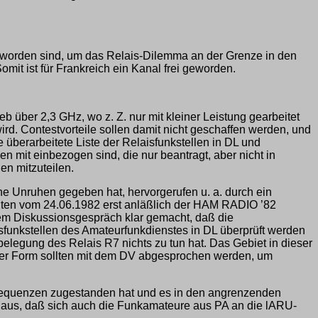
t worden sind, um das Relais-Dilemma an der Grenze in den
it ist für Frankreich ein Kanal frei geworden.
 über 2,3 GHz, wo z. Z. nur mit kleiner Leistung gearbeitet
ird. Contestvorteile sollen damit nicht geschaffen werden, und
e überarbeitete Liste der Relaisfunkstellen in DL und
len mit einbezogen sind, die nur beantragt, aber nicht in
en mitzuteilen.
e Unruhen gegeben hat, hervorgerufen u. a. durch ein
ten vom 24.06.1982 erst anläßlich der HAM RADIO ’82
m Diskussionsgespräch klar gemacht, daß die
isfunkstellen des Amateurfunkdienstes in DL überprüft werden
legung des Relais R7 nichts zu tun hat. Das Gebiet in dieser
eser Form sollten mit dem DV abgesprochen werden, um
Frequenzen zugestanden hat und es in den angrenzenden
 aus, daß sich auch die Funkamateure aus PA an die lARU-