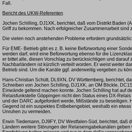
Fall.
Bericht des UKW-Referenten
Jochen Schilling, DJ1XK, berichtet, daß vom Distrikt Baden 
Griff zu bekommen. Nach erfolgreicher Zusammenarbeit sind zw
Die vielen noch anstehenden Probleme erfordern grundsätzlic
Für EME- Betrieb gibt es z. B. keine Befürwortung einer Sond
werden darf, wird eine Befürwortung ebenso für die Lizenzklas
er bittet alle, diesen Vorschlag zu berücksichtigen und darauf
Nachbarländern ist kürzlich verteilt worden. Er weist weiter da
Betrieb sind. Um die Kanäle ggf. anderweitig vergeben zu könne
Hans-Christian Schütt, DL9XN, DV Württemberg, berichtet, da
Schreiben von Jochen Schilling, DJ1XK, an OM Blickle, DC1
Einwände geltend machen konnte. Jochen Schilling hat auf 
Relaisfunkstelle Göppingen nicht den Status eines DX-Relais 
und der DARC aufgefordert werde, Mißstände zu beseitigen. H
Gegend ist ein suspektes Erdbebengebiet, weshalb ein etwas 
Unruhen zu vermeiden.
Erwin Tiedemann, DJ9FY, DV Westfalen-Süd, berichtet, daß d
Ländern weitere Störungen der Relaiseingabekanälen geben w