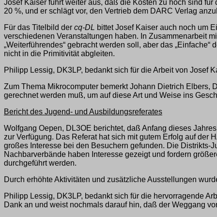
Josef Kaiser führt weiter aus, daß die Kosten zu hoch sind für
20 %, und er schlägt vor, den Vertrieb dem DARC Verlag anzu
Für das Titelbild der
cq-DL
bittet Josef Kaiser auch noch um 
verschiedenen Veranstaltungen haben. In Zusammenarbeit mit 
„Weiterführendes“ gebracht werden soll, aber das „Einfache“
nicht in die Primitivität abgleiten.
Philipp Lessig, DK3LP, bedankt sich für die Arbeit von Josef
Zum Thema Mikrocomputer bemerkt Johann Dietrich Elbers, DJ
gerechnet werden muß, um auf diese Art und Weise ins Gesc
Bericht des Jugend- und Ausbildungsreferates
Wolfgang Oepen, DL3OE berichtet, daß Anfang dieses Jahres
zur Verfügung. Das Referat hat sich mit gutem Erfolg auf d
großes Interesse bei den Besuchern gefunden. Die Distrikts-
Nachbarverbände haben Interesse gezeigt und fordern größer
durchgeführt werden.
Durch erhöhte Aktivitäten und zusätzliche Ausstellungen wur
Philipp Lessig, DK3LP, bedankt sich für die hervorragende Ar
Dank an und weist nochmals darauf hin, daß der Weggang von