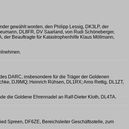
ender gewählt worden, den Philipp Lessig, DK3LP, der
s Neumann, DL8FR, DV Saarland, von Rudi Schöneberger,
A, der Beauftragte für Katastrophenhilfe Klaus Möllmann,
eilnehmen.
 des DARC, insbesondere für die Träger der Goldenen
schke, DJ9MQ; Heinrich Rühsen, DL1RX; Arno Rettig, DL1ZT,
zende die Goldene Ehrennadel an Ralf-Dieter Kloth, DL4TA.
ed Spreen, DF6ZE, Bereichsleiter Geschäftsstelle, zum