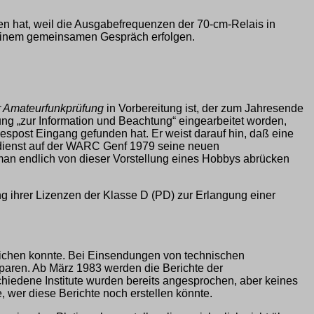
en hat, weil die Ausgabefrequenzen der 70-cm-Relais in
h einem gemeinsamen Gespräch erfolgen.
r Amateurfunkprüfung
in Vorbereitung ist, der zum Jahresende
ng „zur Information und Beachtung“ eingearbeitet worden,
spost Eingang gefunden hat. Er weist darauf hin, daß eine
nkdienst auf der WARC Genf 1979 seine neuen
man endlich von dieser Vorstellung eines Hobbys abrücken
g ihrer Lizenzen der Klasse D (PD) zur Erlangung einer
ichen konnte. Bei Einsendungen von technischen
usparen. Ab März 1983 werden die Berichte der
hiedene Institute wurden bereits angesprochen, aber keines
e, wer diese Berichte noch erstellen könnte.