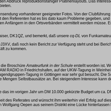
 den Abdruck reproduktionsfähiger Platinenlayouts. Das Interesse,
bieten.
Einsendung vorhandener geeigneter Fotos. Von der Clubführung
den Referenten hat es bis dato kaum Probleme gegeben, und er
 den Anfängern in den Ortsverbänden vermittelt werden müsse. 
 Kaiser, DK1QZ, und bemerkt, daß unsere
cq-DL
von Funkamateure
3XV, daß noch kein Bericht zur Verfügung steht und bei Beric
häft zu kommen.
 die Broschüre
Amateurfunk in der Schule
erstellt worden ist.
er HAM RADIO in Friedrichshafen, auf der UKW-Tagung in Weinh
Jugendgruppen-Tagung in Göttingen war sehr gut besucht. Die S
e Mengen Selbstbausätze an. Bei steigendem Interesse kann d
de das im vorigen Jahr um DM 10.000 gekürzte Budget um ca. D
beit des Referates und wünscht ihm weiterhin viel Erfolg auf d
 Wolfgang Oepen aus seinem Distrikt eine Lücke hinterlassen 