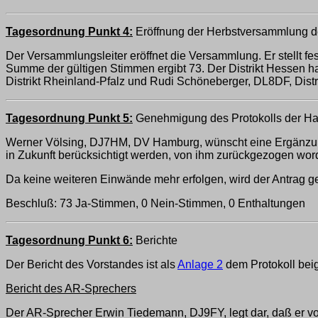
Tagesordnung Punkt 4:
Eröffnung der Herbstversammlung d
Der Versammlungsleiter eröffnet die Versammlung. Er stellt f
Summe der gültigen Stimmen ergibt 73. Der Distrikt Hessen hat
Distrikt Rheinland-Pfalz und Rudi Schöneberger, DL8DF, Distri
Tagesordnung Punkt 5:
Genehmigung des Protokolls der Ha
Werner Völsing, DJ7HM, DV Hamburg, wünscht eine Ergänzung
in Zukunft berücksichtigt werden, von ihm zurückgezogen word
Da keine weiteren Einwände mehr erfolgen, wird der Antrag 
Beschluß: 73 Ja-Stimmen, 0 Nein-Stimmen, 0 Enthaltungen
Tagesordnung Punkt 6:
Berichte
Der Bericht des Vorstandes ist als
Anlage 2
dem Protokoll beig
Bericht des AR-Sprechers
Der AR-Sprecher Erwin Tiedemann, DJ9FY, legt dar, daß er vo