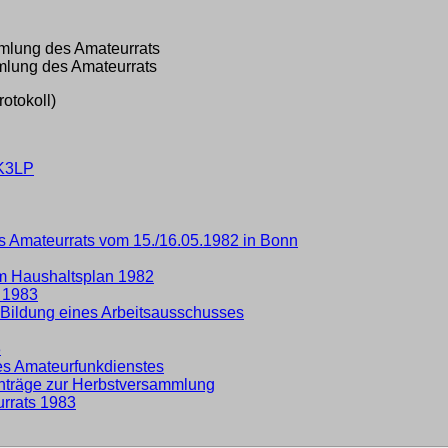
mmlung des Amateurrats
mmlung des Amateurrats
otokoll)
DK3LP
 Amateurrats vom 15./16.05.1982 in Bonn
m Haushaltsplan 1982
 1983
 Bildung eines Arbeitsausschusses
3
es Amateurfunkdienstes
nträge zur Herbstversammlung
rrats 1983