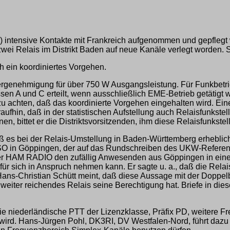
(A) intensive Kontakte mit Frankreich aufgenommen und gepfleg
ei Relais im Distrikt Baden auf neue Kanäle verlegt worden. Som
h ein koordiniertes Vorgehen.
ergenehmigung für über 750 W Ausgangsleistung. Für Funkbetrieb
sen A und C erteilt, wenn ausschließlich EME-Betrieb getätigt w
 zu achten, daß das koordinierte Vorgehen eingehalten wird. Ein
raufhin, daß in der statistischen Aufstellung auch Relaisfunkstel
n, bittet er die Distriktsvorsitzenden, ihm diese Relaisfunkstell
ß es bei der Relais-Umstellung in Baden-Württemberg erheblich
SO in Göppingen, der auf das Rundschreiben des UKW-Referen
der HAM RADIO den zufällig Anwesenden aus Göppingen in eine
für sich in Anspruch nehmen kann. Er sagte u. a., daß die Rela
ans-Christian Schütt meint, daß diese Aussage mit der Doppelbe
weiter reichendes Relais seine Berechtigung hat. Briefe in di
ie niederländische PTT der Lizenzklasse, Präfix PD, weitere 
ird. Hans-Jürgen Pohl, DK3RI, DV Westfalen-Nord, führt dazu