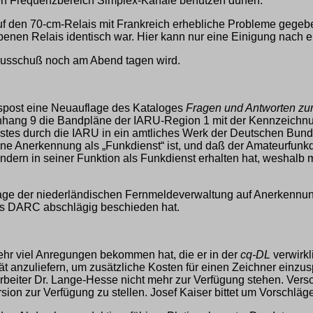
n Frequenzbereich Simplex-Kanäle benutzen dürfen.
auf den 70-cm-Relais mit Frankreich erhebliche Probleme gegeb
ebenen Relais identisch war. Hier kann nur eine Einigung nac
mausschuß noch am Abend tagen wird.
espost eine Neuauflage des Kataloges
Fragen und Antworten zu
 Anhang 9 die Bandpläne der IARU-Region 1 mit der Kennzeichnu
stes durch die IARU in ein amtliches Werk der Deutschen Bunde
eine Anerkennung als „Funkdienst“ ist, und daß der Amateurfu
ern in seiner Funktion als Funkdienst erhalten hat, weshalb 
frage der niederländischen Fernmeldeverwaltung auf Anerkennun
s DARC abschlägig beschieden hat.
sehr viel Anregungen bekommen hat, die er in der
cq-DL
verwirkl
ität anzuliefern, um zusätzliche Kosten für einen Zeichner einz
beiter Dr. Lange-Hesse nicht mehr zur Verfügung stehen. Versc
rsion zur Verfügung zu stellen. Josef Kaiser bittet um Vorschläg