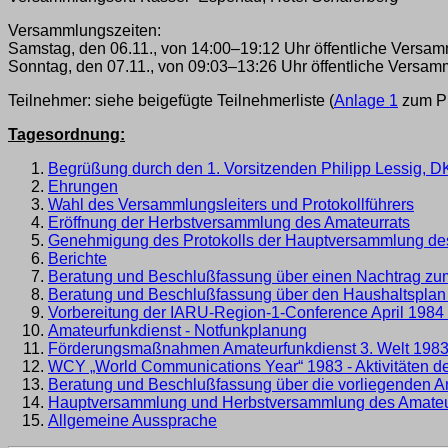
Versammlungszeiten:
Samstag, den 06.11., von 14:00–19:12 Uhr öffentliche Versa
Sonntag, den 07.11., von 09:03–13:26 Uhr öffentliche Versa
Teilnehmer: siehe beigefügte Teilnehmerliste (
Anlage 1
zum Pr
Tagesordnung:
Begrüßung durch den 1. Vorsitzenden Philipp Lessig, 
Ehrungen
Wahl des Versammlungsleiters und Protokollführers
Eröffnung der Herbstversammlung des Amateurrats
Genehmigung des Protokolls der Hauptversammlung des
Berichte
Beratung und Beschlußfassung über einen Nachtrag zu
Beratung und Beschlußfassung über den Haushaltsplan
Vorbereitung der IARU-Region-1-Conference April 1984
Amateurfunkdienst - Notfunkplanung
Förderungsmaßnahmen Amateurfunkdienst 3. Welt 198
WCY „World Communications Year“ 1983 - Aktivitäten d
Beratung und Beschlußfassung über die vorliegenden A
Hauptversammlung und Herbstversammlung des Amateu
Allgemeine Aussprache