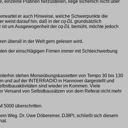
 einzelne Platinen herzustellen, liege sicherlich nicht über
 erwartet er auch Hinweise, welche Schwerpunkte die
 weist darauf hin, daß in der
cq-DL
grundsätzlich
Er ist um Ausgewogenheit der
cq-DL
bemüht, möchte jedoch
n überall in der Welt gern gelesen wird.
hten der einschlägigen Firmen immer mit Schleichwerbung
 Weiterhin stehen Morseübungskassetten von Tempo 30 bis 130
eim und auf der INTERRADIO in Hannover dargestellt und
elbstbauaktivitäten sind wieder im Kommen. Viele
er Versand von Selbstbausätzen von dem Referat nicht mehr
M 5000 überschritten.
iesem Weg. Dr. Uwe Döbereiner, DJ8PI, schließt sich diesem
hat.