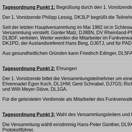
Tagesordnung Punkt 1:
Begrüßung durch den 1. Vorsitzend
Der 1. Vorsitzende Philipp Lessig, DK3LP begrüßt die Teiln
Seit der letzten Hauptversammlung im Mai 1982 ist in Schlesw
Versammlung vorstellt. Günter Matz, DJ8BN, DV Rheinland-Pf
DL8DF, vertreten. Weiter werden die Mitarbeiter im Funkverwal
DK1PD, der Auslandsreferent Hans Berg, DJ6TJ, und für PADC 
Aus gesundheitlichen Gründen kann Friedrich Edinger, DL5FA
Tagesordnung Punkt 2:
Ehrungen
Der 1. Vorsitzende bittet die Versammlungsteilnehmer um ei
Ehrennadel Egon Koch, DL1HM; Gerd Schnabel, DJ7GS; Richar
und Willi Meyer-Stüve, DL1GA.
Für die geleisteten Verdienste als Mitarbeiter des Funkverwal
Tagesordnung Punkt 3:
Wahl des Versammlungsleiters und P
Die Versammlung wählt einstimmig Hans-Peter Günther, DL9XW
Protokollführer.