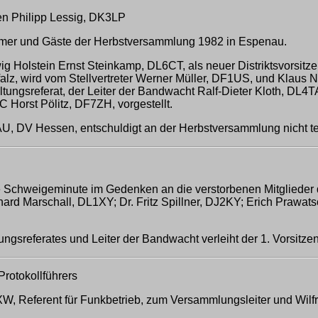
en Philipp Lessig, DK3LP
ehmer und Gäste der Herbstversammlung 1982 in Espenau.
ig Holstein Ernst Steinkamp, DL6CT, als neuer Distriktsvorsitz
alz, wird vom Stellvertreter Werner Müller, DF1US, und Klau
tungsreferat, der Leiter der Bandwacht Ralf-Dieter Kloth, DL4T
Horst Pölitz, DF7ZH, vorgestellt.
U, DV Hessen, entschuldigt an der Herbstversammlung nicht t
ne Schweigeminute im Gedenken an die verstorbenen Mitglieder
d Marschall, DL1XY; Dr. Fritz Spillner, DJ2KY; Erich Prawat
tungsreferates und Leiter der Bandwacht verleiht der 1. Vorsit
rotokollführers
, Referent für Funkbetrieb, zum Versammlungsleiter und Wilfri