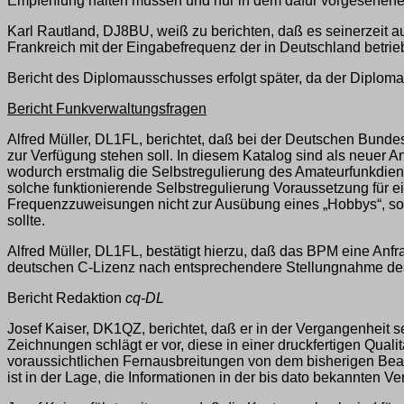
Empfehlung halten müssen und nur in dem dafür vorgesehene
Karl Rautland, DJ8BU, weiß zu berichten, daß es seinerzeit 
Frankreich mit der Eingabefrequenz der in Deutschland betri
Bericht des Diplomausschusses erfolgt später, da der Diplo
Bericht Funkverwaltungsfragen
Alfred Müller, DL1FL, berichtet, daß bei der Deutschen Bund
zur Verfügung stehen soll. In diesem Katalog sind als neuer
wodurch erstmalig die Selbstregulierung des Amateurfunkdien
solche funktionierende Selbstregulierung Voraussetzung für 
Frequenzzuweisungen nicht zur Ausübung eines „Hobbys“, sond
sollte.
Alfred Müller, DL1FL, bestätigt hierzu, daß das BPM eine An
deutschen C-Lizenz nach entsprechendere Stellungnahme de
Bericht Redaktion
cq-DL
Josef Kaiser, DK1QZ, berichtet, daß er in der Vergangenheit 
Zeichnungen schlägt er vor, diese in einer druckfertigen Qual
voraussichtlichen Fernausbreitungen von dem bisherigen Bear
ist in der Lage, die Informationen in der bis dato bekannten Ve