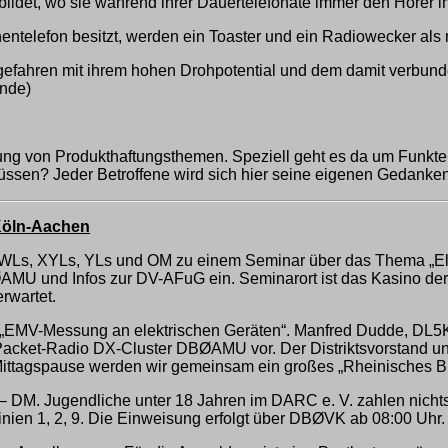
bildet, wo sie während ihrer Dauertelefonate immer den Hörer i
hentelefon besitzt, werden ein Toaster und ein Radiowecker als
efahren mit ihrem hohen Drohpotential und dem damit verbunde
Ende)
cklung von Produkthaftungsthemen. Speziell geht es da um Funkt
sen? Jeder Betroffene wird sich hier seine eigenen Gedanke
Köln-Aachen
en SWLs, XYLs, YLs und OM zu einem Seminar über das Thema „E
AMU und Infos zur DV-AFuG ein. Seminarort ist das Kasino der
rwartet.
 „EMV-Messung an elektrischen Geräten“. Manfred Dudde, DL5
 Packet-Radio DX-Cluster DBØAMU vor. Der Distriktsvorstand 
 Mittagspause werden wir gemeinsam ein großes „Rheinisches Bu
,– DM. Jugendliche unter 18 Jahren im DARC e. V. zahlen nichts
inien 1, 2, 9. Die Einweisung erfolgt über DBØVK ab 08:00 Uhr.