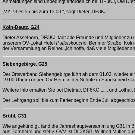
Anmeldungen sind unbedingt erforderlich bei DF3KJ, OM Dieter 
„VY 73 es 55 bis zum 13.03.“, sagt Dieter, DF3KJ
Köln-Deutz, G24
Dieter Asselborn, DF3KJ, lädt alle Freunde und Mitglieder z
unserem OV-Lokal Hotel
Puffelskooche
, Berliner Straße, Kö
der Versammlung an Reiner. „Ich hoffe, daß viele Mitglieder
Siebengebirge, G25
Der Ortsverband Siebengebirge führt ab dem 01.03. wieder ei
19:00 Uhr im neuen OV-Heim in der Schule in Sandscheid statt
Weitere Info erhalten Sie bei Dietmar, DF6KC,....., und Lothar, 
Der Lehrgang soll bis zum Ferienbeginn Ende Juli abgeschlos
Brühl, G31
Wie angekündigt, fand die Jahreshauptversammlung G31 in Brü
aus Bornheim und stellv. OVV ist DL3KSB, Wilfried Müller, aus