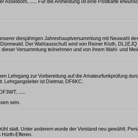
Asselborn, ...... Für die Anmeldung ist eine Postkarte erwünsc
u unserer diesjährigen Jahreshauptversammlung mit Neuwahl des
ln-Dünnwald. Der Wahlausschuß wird von Reiner Kluth, DL1EJQ 
 an dieser Versammlung teilnehmen und von ihrem Wahl- und Me
nen Lehrgang zur Vorbereitung auf die Amateurfunkprüfung durc
. Lehrgangsleiter ist Dietmar, DF6KC.
DF3WT, ......
sen sein.
hl statt. Unter anderem wurde der Vorstand neu gewählt. Pers
 Hürth-Efferen.