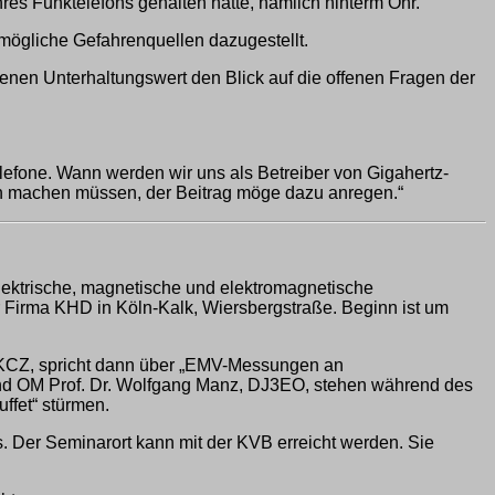
hres Funktelefons gehalten hatte, nämlich hinterm Ohr.
 mögliche Gefahrenquellen dazugestellt.
nen Unterhaltungswert den Blick auf die offenen Fragen der
elefone. Wann werden wir uns als Betreiber von Gigahertz-
n machen müssen, der Beitrag möge dazu anregen.“
lektrische, magnetische und elektromagnetische
 Firma KHD in Köln-Kalk, Wiersbergstraße. Beginn ist um
KCZ, spricht dann über „EMV-Messungen an
und OM Prof. Dr. Wolfgang Manz, DJ3EO, stehen während des
ffet“ stürmen.
. Der Seminarort kann mit der KVB erreicht werden. Sie