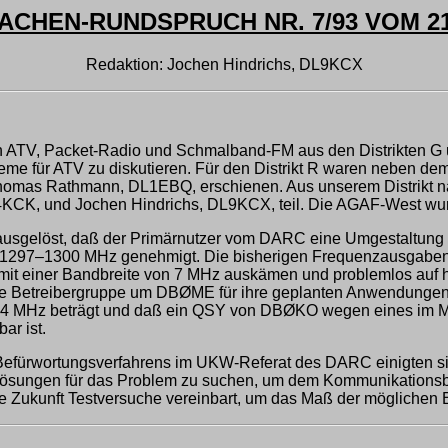
ACHEN-RUNDSPRUCH NR. 7/93 VOM 21.
Redaktion: Jochen Hindrichs, DL9KCX
rten ATV, Packet-Radio und Schmalband-FM aus den Distrikten G
me für ATV zu diskutieren. Für den Distrikt R waren neben 
mas Rathmann, DL1EBQ, erschienen. Aus unserem Distrikt nah
4KCK, und Jochen Hindrichs, DL9KCX, teil. Die AGAF-West wur
sgelöst, daß der Primärnutzer vom DARC eine Umgestaltung d
d 1297–1300 MHz genehmigt. Die bisherigen Frequenzausgabe
it einer Bandbreite von 7 MHz auskämen und problemlos auf 
 die Betreibergruppe um DBØME für ihre geplanten Anwendunge
 14 MHz beträgt und daß ein QSY von DBØKO wegen eines im M
ar ist.
Befürwortungsverfahrens im UKW-Referat des DARC einigten sich
Lösungen für das Problem zu suchen, um dem Kommunikationsbe
ukunft Testversuche vereinbart, um das Maß der möglichen Be