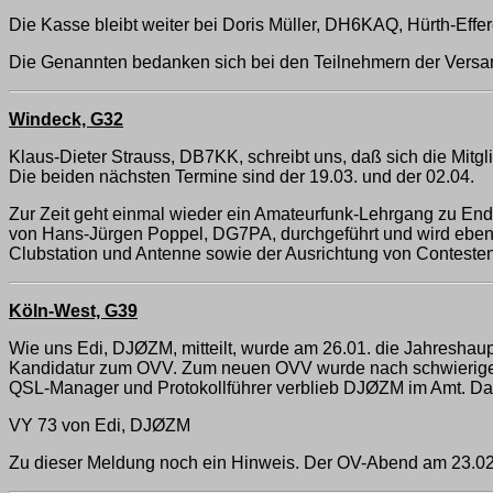
Die Kasse bleibt weiter bei Doris Müller, DH6KAQ, Hürth-Eff
Die Genannten bedanken sich bei den Teilnehmern der Versa
Windeck, G32
Klaus-Dieter Strauss, DB7KK, schreibt uns, daß sich die Mitg
Die beiden nächsten Termine sind der 19.03. und der 02.04.
Zur Zeit geht einmal wieder ein Amateurfunk-Lehrgang zu End
von Hans-Jürgen Poppel, DG7PA, durchgeführt und wird ebenfa
Clubstation und Antenne sowie der Ausrichtung von Contesten
Köln-West, G39
Wie uns Edi, DJØZM, mitteilt, wurde am 26.01. die Jahreshau
Kandidatur zum OVV. Zum neuen OVV wurde nach schwierigen 
QSL-Manager und Protokollführer verblieb DJØZM im Amt. Das
VY 73 von Edi, DJØZM
Zu dieser Meldung noch ein Hinweis. Der OV-Abend am 23.02.,