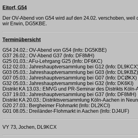
Eitorf, G54
Der OV-Abend von G54 wird auf den 24.02. verschoben, weil da
wir Erwin, DG5KBE.
Terminübersicht
G54 24.02.: OV-Abend von G54 (Info: DG5KBE)
G37 26.02.: OV-Abend G37 (Info: DF8MH)
G25 01.03.: AFu-Lehrgang G25 (Info: DF6KC)
G12 02.03.: Jahreshauptversammlung bei G12 (Info: DL9KCX
G03 05.03.: Jahreshauptversammlung bei G03 (Info: DL9KBZ)
G07 05.03.: Jahreshauptversammlung bei G07 (Info: DCØKX)
G32 05.03.: Jahreshauptversammlung bei G32 (Info: DK6KI)
Distrikt KA 13.03.: EMVG und PR-Seminar des Distrikts Köln
G37 19.03.: Jahreshauptversammlung bei G37 (Info: DF8MH)
Distrikt KA 20.03.: Distriktsversammlung Köln-Aachen in Neu
G20 27.03.: Bergheimer Flohmarkt (Info: DL2KCI)
G01 08.05.: Dreiländer-Flohmarkt in Aachen (Info: DJ4UF)
VY 73, Jochen, DL9KCX