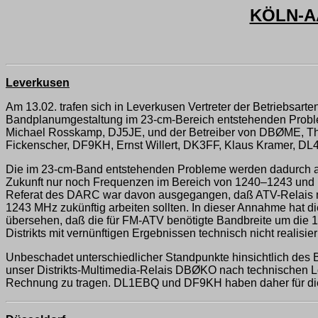
KÖLN-A
Leverkusen
Am 13.02. trafen sich in Leverkusen Vertreter der Betriebsa
Bandplanumgestaltung im 23-cm-Bereich entstehenden Proble
Michael Rosskamp, DJ5JE, und der Betreiber von DBØME, Tho
Fickenscher, DF9KH, Ernst Willert, DK3FF, Klaus Kramer, DL
Die im 23-cm-Band entstehenden Probleme werden dadurch au
Zukunft nur noch Frequenzen im Bereich von 1240–1243 un
Referat des DARC war davon ausgegangen, daß ATV-Relais m
1243 MHz zukünftig arbeiten sollten. In dieser Annahme hat
übersehen, daß die für FM-ATV benötigte Bandbreite um die
Distrikts mit vernünftigen Ergebnissen technisch nicht realisierb
Unbeschadet unterschiedlicher Standpunkte hinsichtlich des 
unser Distrikts-Multimedia-Relais DBØKO nach technischen 
Rechnung zu tragen. DL1EBQ und DF9KH haben daher für die Z