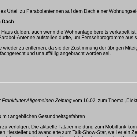
des Urteil zu Parabolantennen auf dem Dach einer Wohnungse
m Dach
aus dulden, auch wenn die Wohnanlage bereits verkabelt ist.
ne Parabol-Antenne aufstellen durfte, um Fernsehprogramme aus
 wieder zu entfernen, da sie der Zustimmung der übrigen Mitei
 fachgerecht und unauffällig angebracht worden sei.
r
Frankfurter Allgemeinen Zeitung
vom 16.02. zum Thema „Elektrom
ho mit angeblichen Gesundheitsgefahren
 zu verfolgen: Die aktuelle Tatarenmeldung zum Mobilfunk kom
en Hersteller und avancierte zum Talk-Show-Star, weil er ein Ze