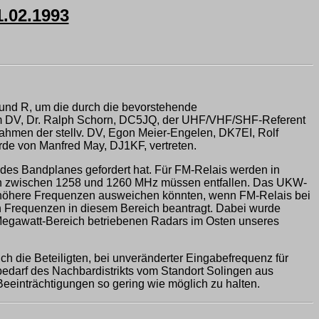
02.1993
 und R, um die durch die bevorstehende
dem DV, Dr. Ralph Schorn, DC5JQ, der UHF/VHF/SHF-Referent
men der stellv. DV, Egon Meier-Engelen, DK7EI, Rolf
de von Manfred May, DJ1KF, vertreten.
es Bandplanes gefordert hat. Für FM-Relais werden in
n zwischen 1258 und 1260 MHz müssen entfallen. Das UKW-
höhere Frequenzen ausweichen könnten, wenn FM-Relais bei
n Frequenzen in diesem Bereich beantragt. Dabei wurde
egawatt-Bereich betriebenen Radars im Osten unseres
 die Beteiligten, bei unveränderter Eingabefrequenz für
darf des Nachbardistrikts vom Standort Solingen aus
einträchtigungen so gering wie möglich zu halten.