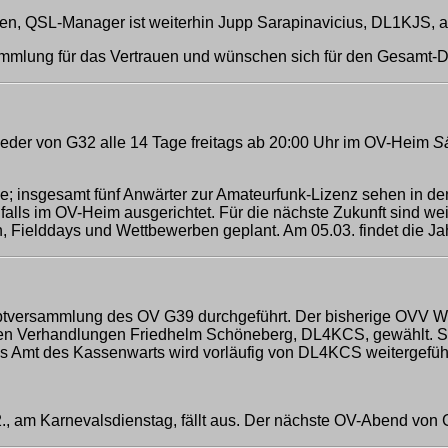
eren, QSL-Manager ist weiterhin Jupp Sarapinavicius, DL1KJS, 
mmlung für das Vertrauen und wünschen sich für den Gesamt-DA
lieder von G32 alle 14 Tage freitags ab 20:00 Uhr im OV-Heim
S
e; insgesamt fünf Anwärter zur Amateurfunk-Lizenz sehen in d
lls im OV-Heim ausgerichtet. Für die nächste Zukunft sind wei
, Fielddays und Wettbewerben geplant. Am 05.03. findet die J
ptversammlung des OV G39 durchgeführt. Der bisherige OVV Wil
Verhandlungen Friedhelm Schöneberg, DL4KCS, gewählt. Stell
 Amt des Kassenwarts wird vorläufig von DL4KCS weitergeführ
 am Karnevalsdienstag, fällt aus. Der nächste OV-Abend von G