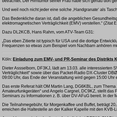
betrachtet. Der Hirntumor seiner Frau habe sich genau dort ge
Und weil noch nicht jeder eine solche ‚Handgranate‘ als Tasc
Das Bedenkliche daran ist, daß die angeblichen Gesundheitsg
elektromagnetischen Verträglichkeit (EMV) verstellen.“ (Zitat 
Dazu DL2KCB, Hans Rahm, vom ATV-Team G31:
„Das eben Zitierte ist typisch für USA und die dortige Entwi
Frequenzen so etwas zum Beispiel vom Nachbarn anhören müs
Köln:
Einladung zum EMV- und PR-Seminar des Distrikts 
Dieter Assselborn, DF3KJ, lädt am 13.03. alle interessiert
Verträglichkeit“ sowie über das Packet-Radio DX-Cluster DBØ
09:00 Uhr, das Ende der Veranstaltung wird gegen 15:00 Uhr e
Das erste Referat hält OM Martin Lang, DG6KBL, zum Thema
Amateurfunkgeräten“ und Angelo Cargnel, DC9KZ, stellt das
Seminars zu Informationen z. B. über DV-AFuG bereit. In der
Die Teilnahmegebühr, für Morgenkaffee und Buffet, beträgt 20
erreichen die Haltestelle an der Kalker Kapelle mit den KVB-L