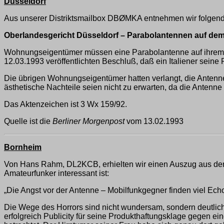
Düsseldorf
Aus unserer Distriktsmailbox DBØMKA entnehmen wir folgen
Oberlandesgericht Düsseldorf – Parabolantennen auf de
Wohnungseigentümer müssen eine Parabolantenne auf ihrem H
12.03.1993 veröffentlichten Beschluß, daß ein Italiener sei
Die übrigen Wohnungseigentümer hatten verlangt, die Antenne
ästhetische Nachteile seien nicht zu erwarten, da die Antenne
Das Aktenzeichen ist 3 Wx 159/92.
Quelle ist die
Berliner Morgenpost
vom 13.02.1993
Bornheim
Von Hans Rahm, DL2KCB, erhielten wir einen Auszug aus de
Amateurfunker interessant ist:
„Die Angst vor der Antenne – Mobilfunkgegner finden viel Ec
Die Wege des Horrors sind nicht wundersam, sondern deutlich
erfolgreich Publicity für seine Produkthaftungsklage gegen ein