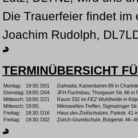
Die Trauerfeier findet im
Joachim Rudolph, DL7LD,
TERMINÜBERSICHT F
Montag:
19:30;
D01
Dalmatia
, Kaiserdamm 89 in Charlot
Dienstag:
19:00;
D04
JFH
Fuchsbau
, Thurgauer Str. 66 in
Mittwoch:
18:00;
D21
Raum 332 im
FEZ Wuhlheide
in Köp
Mittwoch:
19:00;
Mikrowellen-Treffen, Sigmaringer Str.
Freitag:
18:30;
D16
Haus des Zivilschutzes
, Parkstr. 41
Freitag:
19:30;
D02
Zürich-Grundschule, Bürgerstr. 46–48 