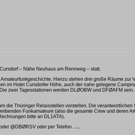
n Cursdorf – Nähe Neuhaus am Rennweg – statt.
 Amateurfunkgeschichte. Hierzu stehen drei große Räume zur V
en im Hotel Cursdorfer Höhe, auch der nahe gelegene Camping
e. Die zwei Tagesstationen werden DLØOBW und DFØAFM sein.
m die Thüringer Relaisstellen vorstellen. Die verantwortliche
betreibenden Funkamateure (also die gesamte Crew und deren Ar
(Rechnungen bitte an DL1ATA).
der @DBØRSV oder per Telefon ......