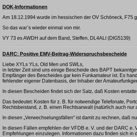
DOK-Informationen
Am 18.12.1994 wurde im hessischen der OV Schöneck, F75 geg
So das war’s wieder einmal von mir.
VY 73 es AWDH auf dem Band, Steffen, DL4ALI (DIG5139)
DARC: Positive EMV-Beitrag-Widerspruchsbescheide
Liebe XYLs YLs, Old Men und SWLs,
in letzter Zeit sind uns einige Bescheide des BAPT bekannt
Empfänger des Bescheides gar kein Funkamateur ist. Es hand
fehlender eigener Datenbasis, der Inhaber der Amateurfunkg
In diesen Bescheiden findet sich der Satz, daß Kosten erstat
Das bedeutet: Kosten für z. B. für notwendige Telefonate, Port
Rechtsbeistand, z. B. einen Rechtsanwalt (natürlich auch nur a
In diesen „Verwechselungsfällen“ ist damit zu rechnen, daß 
In diesen Fällen empfehlen der VFDB e. V. und der DARC e. 
Empfehlungen einzulegen. Informationen dazu finden sich in 