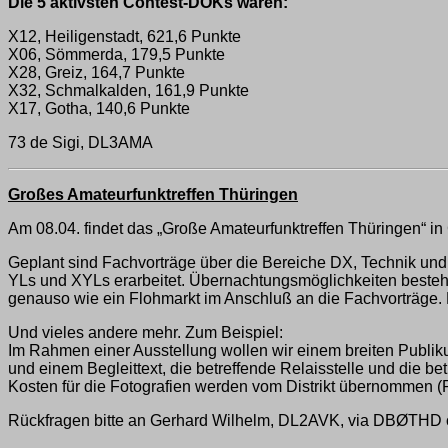
Die 5 aktivsten Contest-DOKs waren:
X12, Heiligenstadt, 621,6 Punkte
X06, Sömmerda, 179,5 Punkte
X28, Greiz, 164,7 Punkte
X32, Schmalkalden, 161,9 Punkte
X17, Gotha, 140,6 Punkte
73 de Sigi, DL3AMA
Großes Amateurfunktreffen Thüringen
Am 08.04. findet das „Große Amateurfunktreffen Thüringen“ i
Geplant sind Fachvorträge über die Bereiche DX, Technik und
YLs und XYLs erarbeitet. Übernachtungsmöglichkeiten besteh
genauso wie ein Flohmarkt im Anschluß an die Fachvorträg
Und vieles andere mehr. Zum Beispiel:
Im Rahmen einer Ausstellung wollen wir einem breiten Publiku
und einem Begleittext, die betreffende Relaisstelle und die 
Kosten für die Fotografien werden vom Distrikt übernommen 
Rückfragen bitte an Gerhard Wilhelm, DL2AVK, via DBØTHD o