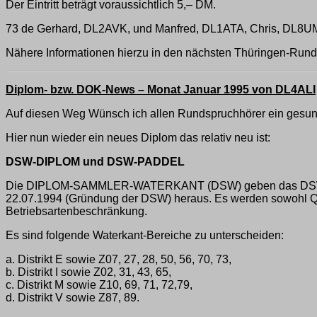
Der Eintritt beträgt voraussichtlich 5,– DM.
73 de Gerhard, DL2AVK, und Manfred, DL1ATA, Chris, DL8U
Nähere Informationen hierzu in den nächsten Thüringen-Run
Diplom- bzw. DOK-News – Monat Januar 1995 von DL4ALI
Auf diesen Weg Wünsch ich allen Rundspruchhörer ein gesun
Hier nun wieder ein neues Diplom das relativ neu ist:
DSW-DIPLOM und DSW-PADDEL
Die DIPLOM-SAMMLER-WATERKANT (DSW) geben das DSW-Dipl
22.07.1994 (Gründung der DSW) heraus. Es werden sowohl QSO
Betriebsartenbeschränkung.
Es sind folgende Waterkant-Bereiche zu unterscheiden:
a. Distrikt E sowie Z07, 27, 28, 50, 56, 70, 73,
b. Distrikt I sowie Z02, 31, 43, 65,
c. Distrikt M sowie Z10, 69, 71, 72,79,
d. Distrikt V sowie Z87, 89.