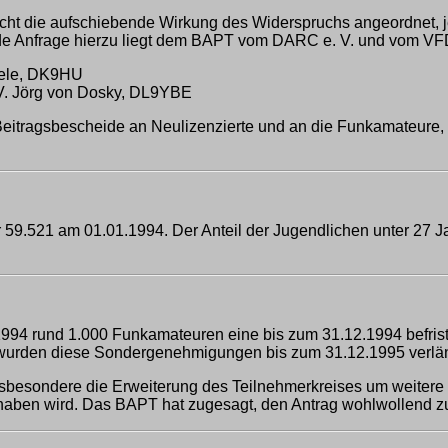
ht die aufschiebende Wirkung des Widerspruchs angeordnet, jed
ende Anfrage hierzu liegt dem BAPT vom DARC e. V. und vom VFDB
gele, DK9HU
V. Jörg von Dosky, DL9YBE
itragsbescheide an Neulizenzierte und an die Funkamateure, 
9.521 am 01.01.1994. Der Anteil der Jugendlichen unter 27 Ja
 1994 rund 1.000 Funkamateuren eine bis zum 31.12.1994 befris
 wurden diese Sondergenehmigungen bis zum 31.12.1995 verlän
insbesondere die Erweiterung des Teilnehmerkreises um weiter
aben wird. Das BAPT hat zugesagt, den Antrag wohlwollend zu