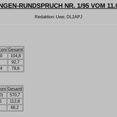
NGEN-RUNDSPRUCH NR. 1/95 VOM 11.0
Redaktion: Uwe, DL2APJ
coni
Gesamt
,0
104,8
92,7
,4
78,6
oni
Gesamt
0)
570,7
5
112,8
66,2