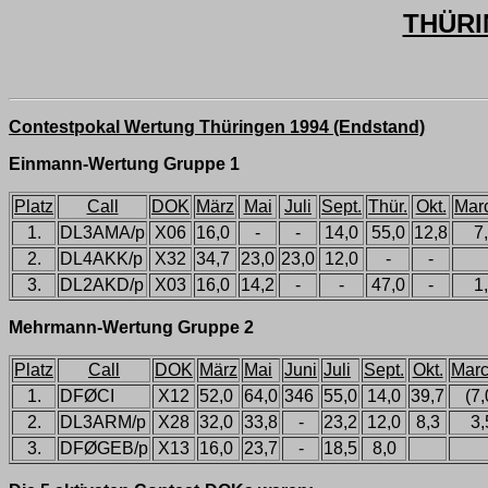
THÜRI
Contestpokal Wertung Thüringen 1994 (Endstand)
Einmann-Wertung Gruppe 1
Platz
Call
DOK
März
Mai
Juli
Sept.
Thür.
Okt.
Mar
1.
DL3AMA/p
X06
16,0
-
-
14,0
55,0
12,8
7
2.
DL4AKK/p
X32
34,7
23,0
23,0
12,0
-
-
3.
DL2AKD/p
X03
16,0
14,2
-
-
47,0
-
1
Mehrmann-Wertung Gruppe 2
Platz
Call
DOK
März
Mai
Juni
Juli
Sept.
Okt.
Marc
1.
DFØCI
X12
52,0
64,0
346
55,0
14,0
39,7
(7,
2.
DL3ARM/p
X28
32,0
33,8
-
23,2
12,0
8,3
3,
3.
DFØGEB/p
X13
16,0
23,7
-
18,5
8,0