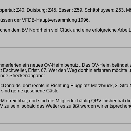
ppertal; Z40, Duisburg; Z45, Essen; Z59, Schäphuysen; Z63, Mö
hlüssen der VFDB-Hauptversammlung 1996.
chen dem BV Nordrhein viel Glück und eine erfolgreiche Arbeit.
Sommerferien ein neues OV-Heim benutzt. Das OV-Heim befindet 
t Eschweiler, Erfstr. 67. Wer den Weg dorthin erfahren möchte u
gende Streckenangabe:
cDonalds, dort rechts in Richtung Flugplatz Merzbrück, 2. Stra
er sind gerne gesehene Gäste.
M erreichbar, dort sind die Mitglieder häufig QRV, bisher hat
V zu sein, sobald das Wetter es zuläßt werden wir entspreche