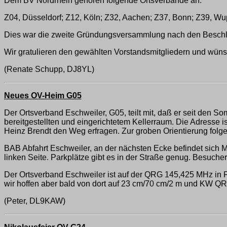
Dem BV Nordrhein gehören folgende Ortsverbände an:
Z04, Düsseldorf; Z12, Köln; Z32, Aachen; Z37, Bonn; Z39, Wu
Dies war die zweite Gründungsversammlung nach den Besc
Wir gratulieren den gewählten Vorstandsmitgliedern und wüns
(Renate Schupp, DJ8YL)
Neues OV-Heim G05
Der Ortsverband Eschweiler, G05, teilt mit, daß er seit den 
bereitgestellten und eingerichtetem Kellerraum. Die Adresse is
Heinz Brendt den Weg erfragen. Zur groben Orientierung fol
BAB Abfahrt Eschweiler, an der nächsten Ecke befindet sich M
linken Seite. Parkplätze gibt es in der Straße genug. Besuch
Der Ortsverband Eschweiler ist auf der QRG 145,425 MHz in F
wir hoffen aber bald von dort auf 23 cm/70 cm/2 m und KW QR
(Peter, DL9KAW)