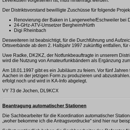
Leverkusen vorgesehen ist, muß hinterfragt werden.
Der Distriktsvorstand bewilligte Zuschüsse für folgende Projek
Renovierung der Baken in Langerwehe/Eschweiler bei
24-GHz-ATV-Umsetzer Bergheim/Hürth
Digi Rheinbach
Desweiteren ist beabsichtigt, für die Durchführung und Aufz
Ortsverbände ab dem 2. Halbjahr 1997 zukünftig entfallen, fü
Uwe Radke, DK2KZ, der Notfunkbeauftragte in unserem Distrikt,
wird die Nutzung von Amateurfunkbändern als Ergänzung zum r
Am 18.01.1997 gibt es ein Jubiläum zu feiern. Vor fünf Jahren
Aachen in der jetzigen Form zu produzieren und abzustrahlen.
erfolgt noch und wird in KA-Info abgelegt.
VY 73 de Jochen, DL9KCX
Beantragung automatischer Stationen
Die Sachbearbeiter für die Koordination automatischer Statio
„woher bekomme ich die Antragsvordrucke“ sind hier nur beispi