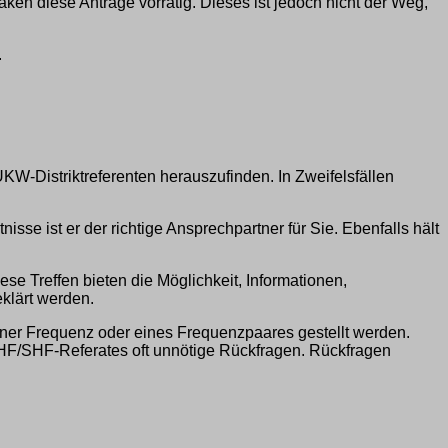
ken diese Anträge vorrätig. Dieses ist jedoch nicht der Weg,
.
UKW-Distriktreferenten herauszufinden. In Zweifelsfällen
e ist er der richtige Ansprechpartner für Sie. Ebenfalls hält
iese Treffen bieten die Möglichkeit, Informationen,
klärt werden.
iner Frequenz oder eines Frequenzpaares gestellt werden.
/UHF/SHF-Referates oft unnötige Rückfragen. Rückfragen