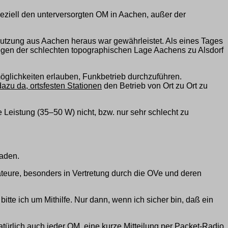
peziell den unterversorgten OM in Aachen, außer der
enutzung aus Aachen heraus war gewährleistet. Als eines Tages
Wegen der schlechten topographischen Lage Aachens zu Alsdorf
öglichkeiten erlauben, Funkbetrieb durchzuführen.
dazu da, ortsfesten Stationen
den Betrieb von Ort zu Ort zu
Leistung (35–50 W) nicht, bzw. nur sehr schlecht zu
laden.
teure, besonders in Vertretung durch die OVe und deren
itte ich um Mithilfe. Nur dann, wenn ich sicher bin, daß ein
natürlich auch jeder OM, eine kurze Mitteilung per Packet-Radio