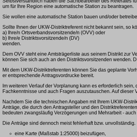
Selbstverständlich haben die Sachbearbeiter des Referates für
um für Ihre Region eine automatische Station zu beantragen.
Sie wollen eine automatische Station bauen und/oder betreiben
Sollte Ihnen der UKW-Distriktreferent nicht bekannt sein, so k
a) Ihre/n Ortsverbandsvorsitzende/n (OVV) oder
b) Ihre/e Distriktsvorsitzende/n (DV)
wenden.
Dem OVV steht eine Amtsträgerliste aus seinem Distrikt zur Ver
können Sie sich auch an den Distriktsvorsitzenden wenden. Die
Mit dem UKW-Distriktreferenten können Sie das geplante Vorhab
er entsprechende Antragsvordrucke bereit.
Im weiteren Verlauf der Vorplanung kann es erforderlich sein, d
Fachkenntnisse und auch Fragen auszutauschen. Auf dieser V
Nachdem Sie die technischen Angaben mit Ihrem UKW-Distriktr
Anträge, die durch den Antragsteller und den Distriktreferen
bedeuten zwangsläufig Verzögerungen und Mehrarbeit - auch f
Die Anträge sind dennoch meist fehlerhaft bzw. unvollständig. 
eine Karte (Maßstab 1:25000) beizufügen,