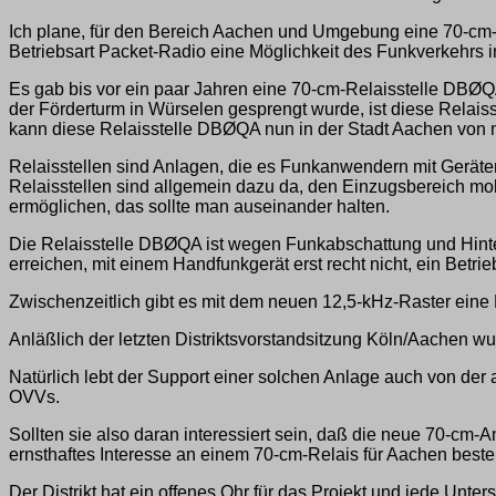
Ich plane, für den Bereich Aachen und Umgebung eine 70-cm-Re
Betriebsart Packet-Radio eine Möglichkeit des Funkverkehrs 
Es gab bis vor ein paar Jahren eine 70-cm-Relaisstelle DBØQA
der Förderturm in Würselen gesprengt wurde, ist diese Relai
kann diese Relaisstelle DBØQA nun in der Stadt Aachen von m
Relaisstellen sind Anlagen, die es Funkanwendern mit Geräte
Relaisstellen sind allgemein dazu da, den Einzugsbereich mob
ermöglichen, das sollte man auseinander halten.
Die Relaisstelle DBØQA ist wegen Funkabschattung und Hinter
erreichen, mit einem Handfunkgerät erst recht nicht, ein Bet
Zwischenzeitlich gibt es mit dem neuen 12,5-kHz-Raster eine 
Anläßlich der letzten Distriktsvorstandsitzung Köln/Aachen 
Natürlich lebt der Support einer solchen Anlage auch von de
OVVs.
Sollten sie also daran interessiert sein, daß die neue 70-cm-A
ernsthaftes Interesse an einem 70-cm-Relais für Aachen beste
Der Distrikt hat ein offenes Ohr für das Projekt und jede Unte