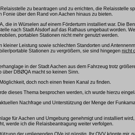
laisstelle zu beantragen und zu errichten, die Relaisstelle s
in Fonie über den Rand von Aachen hinaus zu bieten.
, die in Würselen auf einem Förderturm installiert war. Die B
sstelle nach Stadt Alsdorf auf das Rathaus umgebaut worden. 
obilen, portablen Stationen nicht mehr genutzt werden.
n kleiner Leistung sowie schlechten Standorten und Antennenm
iler/portable Stationen zu vergrößern, sie sind hingegen
nicht 
hanglage in der Stadt Aachen aus dem Fahrzeug trotz größere 
rieb über DBØQA macht so keinen Sinn.
Möglichkeit, doch noch einen freien Kanal zu finden.
wurde dieses Thema besprochen werden, ich wurde hierzu einge
r aktuellen Nachfrage und Unterstützung der Menge der Funkama
nlage für Aachen und Umgebung genehmigt und installiert wird, b
ht, werde ich die Relaisbeantragung weiter verfolgen.
rstützung der umliegenden OVe ist günstig. Ihr OVV könnte mir, 