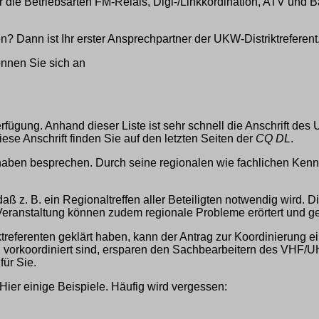
 die Betriebsarten FM-Relais, Digi-/Linkkordination, ATV und Ba
? Dann ist Ihr erster Ansprechpartner der UKW-Distriktreferent
önnen Sie sich an
fügung. Anhand dieser Liste ist sehr schnell die Anschrift des 
se Anschrift finden Sie auf den letzten Seiten der
CQ DL
.
en besprechen. Durch seine regionalen wie fachlichen Kenntniss
aß z. B. ein Regionaltreffen aller Beteiligten notwendig wird. D
eranstaltung können zudem regionale Probleme erörtert und ge
eferenten geklärt haben, kann der Antrag zur Koordinierung e
ten vorkoordiniert sind, ersparen den Sachbearbeitern des VHF
ür Sie.
Hier einige Beispiele. Häufig wird vergessen: