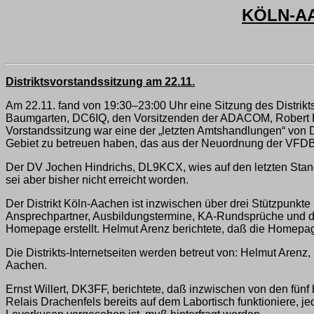
KÖLN-AA
Distriktsvorstandssitzung am 22.11.
Am 22.11. fand von 19:30–23:00 Uhr eine Sitzung des Distrik
Baumgarten, DC6IQ, den Vorsitzenden der ADACOM, Robert F
Vorstandssitzung war eine der „letzten Amtshandlungen“ von 
Gebiet zu betreuen haben, das aus der Neuordnung der VFDB-
Der DV Jochen Hindrichs, DL9KCX, wies auf den letzten Stan
sei aber bisher nicht erreicht worden.
Der Distrikt Köln-Aachen ist inzwischen über drei Stützpunkte
Ansprechpartner, Ausbildungstermine, KA-Rundsprüche und dem
Homepage erstellt. Helmut Arenz berichtete, daß die Homepa
Die Distrikts-Internetseiten werden betreut von: Helmut Ar
Aachen.
Ernst Willert, DK3FF, berichtete, daß inzwischen von den fünf
Relais Drachenfels bereits auf dem Labortisch funktioniere,