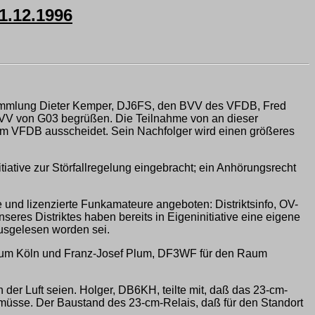
.12.1996
ersammlung Dieter Kemper, DJ6FS, den BVV des VFDB, Fred
V von G03 begrüßen. Die Teilnahme von an dieser
eim VFDB ausscheidet. Sein Nachfolger wird einen größeres
tive zur Störfallregelung eingebracht; ein Anhörungsrecht
e und lizenzierte Funkamateure angeboten: Distriktsinfo, OV-
es Distriktes haben bereits in Eigeninitiative eine eigene
usgelesen worden sei.
 Raum Köln und Franz-Josef Plum, DF3WF für den Raum
 der Luft seien. Holger, DB6KH, teilte mit, daß das 23-cm-
 müsse. Der Baustand des 23-cm-Relais, daß für den Standort