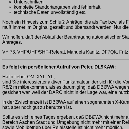
Unterschrift/en,
komplette Standortangaben sind fehlerhaft,
technische Daten unvollständig etc.
Noch ein Hinweis zum Schluß: Anträge, die als Fax bzw. als F
muß immer im Original gestellt und übersandt werden. Nur dies
Wir hoffen, daß der Ablauf der Beantragung automatischer Stat
Antrages.
VY 73, VHF/UHF/SHF-Referat, Manuela Kanitz, DF7QK, Fri
Es folgt ein persönlicher Aufruf von Peter, DL9KAW:
Hallo lieber OM, XYL, YL,
sind Sie interessierter aktiver Funkamateur, der sich für di
R8/2 m mitbekommen, als es darum ging, daß DBØWA wegen 
gesichert war, weil der DARC nicht in der Lage war, eine nu
In der Zwischenzeit ist DBØWA auf einen sogenannten X-Kanal
hat, aber noch gut zu benutzen ist.
Sollte es sich eines Tages ergeben, daß DBØWA nicht mehr a
Bereich Aachen Stadt und Umgebung nicht mehr mit einer Relais
sowie Mobilbetrieb über Relaisstelle ist nicht mehr möglich.