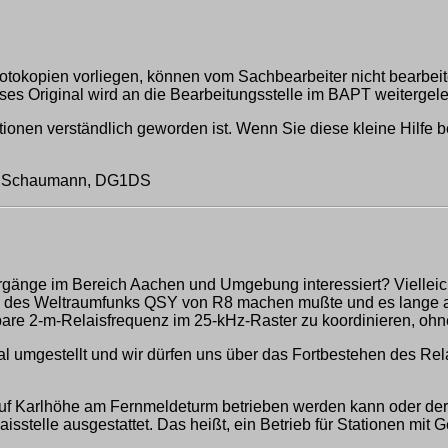
otokopien vorliegen, können vom Sachbearbeiter nicht bearbeite
es Original wird an die Bearbeitungsstelle im BAPT weitergelei
ionen verständlich geworden ist. Wenn Sie diese kleine Hilfe b
tz Schaumann, DG1DS
e Vorgänge im Bereich Aachen und Umgebung interessiert? Viell
des Weltraumfunks QSY von R8 machen mußte und es lange au
tzbare 2-m-Relaisfrequenz im 25-kHz-Raster zu koordinieren, o
 umgestellt und wir dürfen uns über das Fortbestehen des Rela
uf Karlhöhe am Fernmeldeturm betrieben werden kann oder der 
stelle ausgestattet. Das heißt, ein Betrieb für Stationen mit 