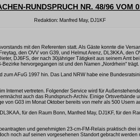
CHEN-RUNDSPRUCH NR. 48/96 VOM 01
Redaktion: Manfred May, DJ1KF
tsvorstands mit den Referenten statt. Als Gäste konnte die V
reytag, den OVV von G39, und Helmut Arenz, DL3KKA, den OV
Dieter, DJ6FS, der nach 30jähriger Tätigkeit aus seinem Amt b
Bezirke hervorgegangen ist und den Namen „Nordrhein“ trägt.
d zum AFuG 1997 hin. Das Land NRW habe eine Bundesratsinitia
 im Internet vertreten. Folgender Service wird für Außenstehend
nächst auch das Rundspruch-Archiv. Einige Ortsverbände unser
ge von G03 im Monat Oktober bereits von mehr als 500 Usern a
enz, DL3KAA, für den Raum Bonn, Manfred May, DJ1KF, für den
 beantragten und genehmigten 23-cm-FM-Relais praktisch drei in
 jedoch noch auf seinen vorgesehenen Standort gebracht werden