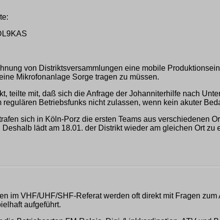
te:
 DL9KAS
eichnung von Distriktsversammlungen eine mobile Produktionsei
r eine Mikrofonanlage Sorge tragen zu müssen.
 teilte mit, daß sich die Anfrage der Johanniterhilfe nach Unt
egulären Betriebsfunks nicht zulassen, wenn kein akuter Bedar
 trafen sich in Köln-Porz die ersten Teams aus verschiedenen O
 Deshalb lädt am 18.01. der Distrikt wieder am gleichen Ort zu
nen im VHF/UHF/SHF-Referat werden oft direkt mit Fragen zum An
elhaft aufgeführt.