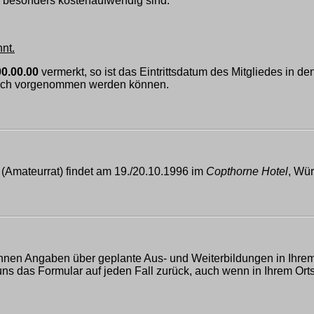
h besonders kostenaufwendig sind.
nt.
00.00.00
vermerkt, so ist das Eintrittsdatum des Mitgliedes in de
tlich vorgenommen werden können.
(Amateurrat) findet am 19./20.10.1996 im
Copthorne Hotel
, Wür
n Ihnen Angaben über geplante Aus- und Weiterbildungen in Ihre
uns das Formular auf jeden Fall zurück, auch wenn in Ihrem Ort