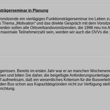
nsträgerseminar in Planung
orsitzende ein viertägiges Funktionsträgerseminar ins Leben z
as Thema „Motivation“ und das direkte Gespräch mit dem Vorsit
rden sollen alle Ortsverbandsvorsitzenden, die 1996 neu ins 
ie maximale Teilnehmerzahl sein, werden wir auch die OVVs di
erissen. Bereits im ersten Jahr war er an manchen Wochenende
en und bitten Sie daher, die beigefügte Anforderungsunterlage 
aufmerksam, daß ein wesentliches Kriterium für die Busverteil
 den Bus schon aus Kapazitätsgründen nicht zur Verfügung stelle
lrichtung.