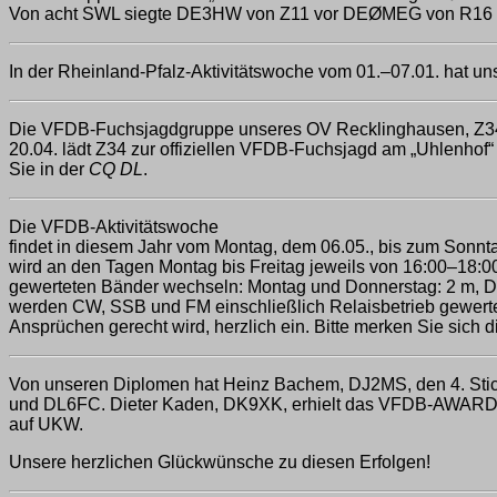
Von acht SWL siegte DE3HW von Z11 vor DEØMEG von R16
In der Rheinland-Pfalz-Aktivitätswoche vom 01.–07.01. hat un
Die VFDB-Fuchsjagdgruppe unseres OV Recklinghausen, Z34, b
20.04. lädt Z34 zur offiziellen VFDB-Fuchsjagd am „Uhlenhof“
Sie in der
CQ DL
.
Die VFDB-Aktivitätswoche
findet in diesem Jahr vom Montag, dem 06.05., bis zum Sonntag
wird an den Tagen Montag bis Freitag jeweils von 16:00–18
gewerteten Bänder wechseln: Montag und Donnerstag: 2 m, D
werden CW, SSB und FM einschließlich Relaisbetrieb gewerte
Ansprüchen gerecht wird, herzlich ein. Bitte merken Sie sich di
Von unseren Diplomen hat Heinz Bachem, DJ2MS, den 4. Sti
und DL6FC. Dieter Kaden, DK9XK, erhielt das VFDB-AWARD z
auf UKW.
Unsere herzlichen Glückwünsche zu diesen Erfolgen!