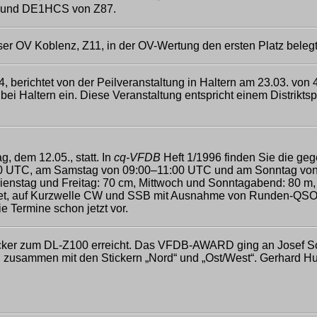
 und DE1HCS von Z87.
ser OV Koblenz, Z11, in der OV-Wertung den ersten Platz belegt
erichtet von der Peilveranstaltung in Haltern am 23.03. von 
 bei Haltern ein. Diese Veranstaltung entspricht einem Distrik
, dem 12.05., statt. In
cq-VFDB
Heft 1/1996 finden Sie die geg
:00 UTC, am Samstag von 09:00–11:00 UTC und am Sonntag von
ienstag und Freitag: 70 cm, Mittwoch und Sonntagabend: 80 m
t, auf Kurzwelle CW und SSB mit Ausnahme von Runden-QSOs. W
e Termine schon jetzt vor.
cker zum DL-Z100 erreicht. Das VFDB-AWARD ging an Josef S
usammen mit den Stickern „Nord“ und „Ost/West“. Gerhard Hu