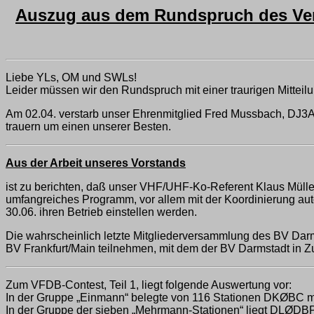
Auszug aus dem Rundspruch des Verb
Liebe YLs, OM und SWLs!
Leider müssen wir den Rundspruch mit einer traurigen Mitteil
Am 02.04. verstarb unser Ehrenmitglied Fred Mussbach, DJ3AA
trauern um einen unserer Besten.
Aus der Arbeit unseres Vorstands
ist zu berichten, daß unser VHF/UHF-Ko-Referent Klaus Mül
umfangreiches Programm, vor allem mit der Koordinierung aut
30.06. ihren Betrieb einstellen werden.
Die wahrscheinlich letzte Mitgliederversammlung des BV Darm
BV Frankfurt/Main teilnehmen, mit dem der BV Darmstadt in Z
Zum VFDB-Contest, Teil 1, liegt folgende Auswertung vor:
In der Gruppe „Einmann“ belegte von 116 Stationen DKØBC 
In der Gruppe der sieben „Mehrmann-Stationen“ liegt DLØ