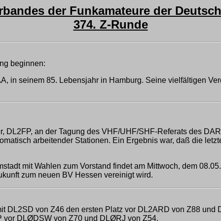
andes der Funkamateure der Deutsche
374. Z-Runde
ung beginnen:
, in seinem 85. Lebensjahr in Hamburg. Seine vielfältigen Ver
ler, DL2FP, an der Tagung des VHF/UHF/SHF-Referats des DARC
omatisch arbeitender Stationen. Ein Ergebnis war, daß die let
stadt mit Wahlen zum Vorstand findet am Mittwoch, dem 08.05.,
ukunft zum neuen BV Hessen vereinigt wird.
mit DL2SD von Z46 den ersten Platz vor DL2ARD von Z88 und
DBP vor DLØDSW von Z70 und DLØRJ von Z54.