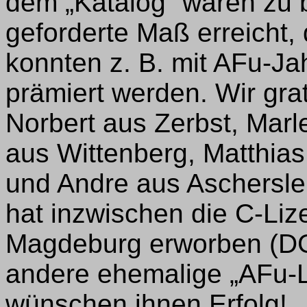
dem „Katalog“ waren zu 
geforderte Maß erreicht,
konnten z. B. mit AFu-Ja
prämiert werden. Wir gra
Norbert aus Zerbst, Marl
aus Wittenberg, Matthia
und Andre aus Aschersle
hat inzwischen die C-Lize
Magdeburg erworben (D
andere ehemalige „AFu-L
wünschen ihnen Erfolg!