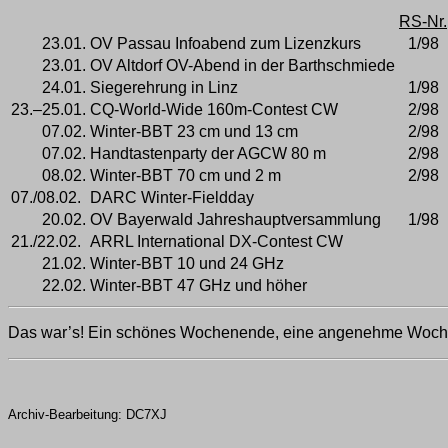
RS-Nr.
23.01.
OV Passau Infoabend zum Lizenzkurs
1/98
23.01.
OV Altdorf OV-Abend in der Barthschmiede
24.01.
Siegerehrung in Linz
1/98
23.–25.01.
CQ-World-Wide 160m-Contest CW
2/98
07.02.
Winter-BBT 23 cm und 13 cm
2/98
07.02.
Handtastenparty der AGCW 80 m
2/98
08.02.
Winter-BBT 70 cm und 2 m
2/98
07./08.02.
DARC Winter-Fieldday
20.02.
OV Bayerwald Jahreshauptversammlung
1/98
21./22.02.
ARRL International DX-Contest CW
21.02.
Winter-BBT 10 und 24 GHz
22.02.
Winter-BBT 47 GHz und höher
Das war’s! Ein schönes Wochenende, eine angenehme Woche
Archiv-Bearbeitung: DC7XJ