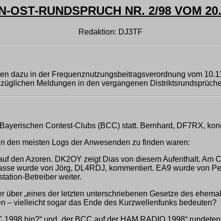
-OST-RUNDSPRUCH NR. 2/98 VOM 20.
Redaktion: DJ3TF
len dazu in der Frequenznutzungsbeitragsverordnung vom 10.11.
sbezüglichen Meldungen in den vergangenen Distriktsrundsprüch
es Bayerischen Contest-Clubs (BCC) statt. Bernhard, DF7RX, k
e in den meisten Logs der Anwesenden zu finden waren:
uf den Azoren. DK2OY zeigt Dias von diesem Aufenthalt. A
lasse wurde von Jörg, DL4RDJ, kommentiert. EA9 wurde von P
tation-Betreiber weiter.
er über „eines der letzten unterschriebenen Gesetze des ehema
n – vielleicht sogar das Ende des Kurzwellenfunks bedeuten?
CC 1998 hin?“ und „der BCC auf der HAM RADIO 1998“ rundeten 