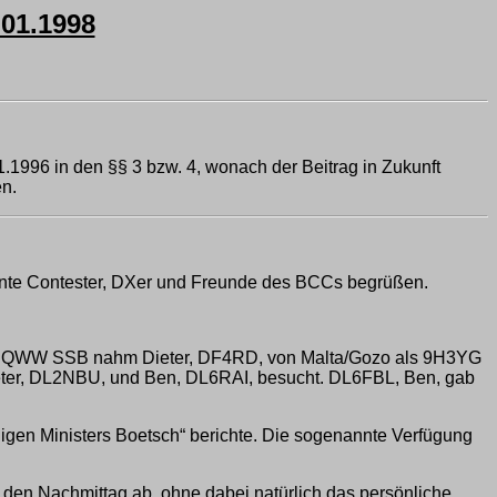
01.1998
1996 in den §§ 3 bzw. 4, wonach der Beitrag in Zukunft
en.
onnte Contester, DXer und Freunde des BCCs begrüßen.
m CQWW SSB nahm Dieter, DF4RD, von Malta/Gozo als 9H3YG
eter, DL2NBU, und Ben, DL6RAI, besucht. DL6FBL, Ben, gab
ligen Ministers Boetsch“ berichte. Die sogenannte Verfügung
den Nachmittag ab, ohne dabei natürlich das persönliche