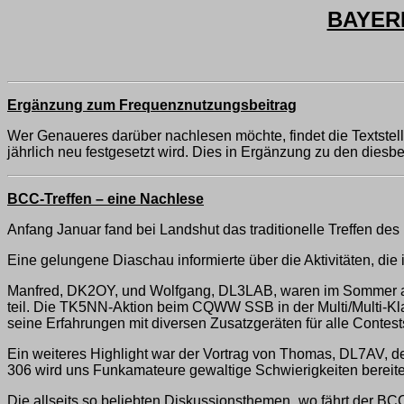
BAYERN
Ergänzung zum Frequenznutzungsbeitrag
Wer Genaueres darüber nachlesen möchte, findet die Textstel
jährlich neu festgesetzt wird. Dies in Ergänzung zu den die
BCC-Treffen – eine Nachlese
Anfang Januar fand bei Landshut das traditionelle Treffen d
Eine gelungene Diaschau informierte über die Aktivitäten, di
Manfred, DK2OY, und Wolfgang, DL3LAB, waren im Sommer a
teil. Die TK5NN-Aktion beim CQWW SSB in der Multi/Multi-K
seine Erfahrungen mit diversen Zusatzgeräten für alle Contests
Ein weiteres Highlight war der Vortrag von Thomas, DL7AV, d
306 wird uns Funkamateure gewaltige Schwierigkeiten bereite
Die allseits so beliebten Diskussionsthemen „wo fährt der B