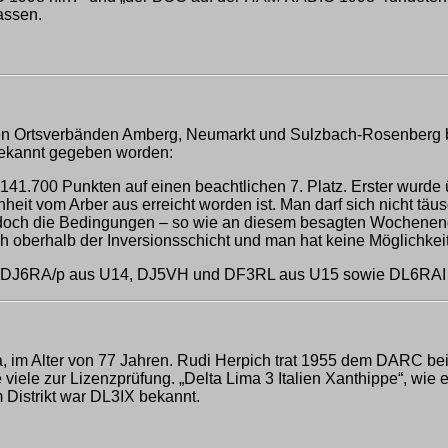
assen.
us den Ortsverbänden Amberg, Neumarkt und Sulzbach-Rosenberg
bekannt gegeben worden:
41.700 Punkten auf einen beachtlichen 7. Platz. Erster wurd
enheit vom Arber aus erreicht worden ist. Man darf sich nicht 
jedoch die Bedingungen – so wie an diesem besagten Wochenen
h oberhalb der Inversionsschicht und man hat keine Möglichkeit
gens DJ6RA/p aus U14, DJ5VH und DF3RL aus U15 sowie DL6RAI
, im Alter von 77 Jahren. Rudi Herpich trat 1955 dem DARC be
ele zur Lizenzprüfung. „Delta Lima 3 Italien Xanthippe“, wie e
 Distrikt war DL3IX bekannt.