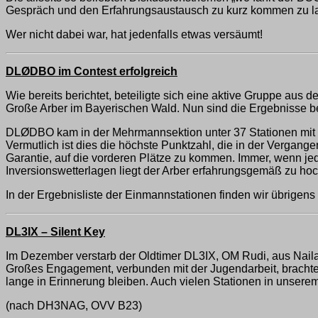
Gespräch und den Erfahrungsaustausch zu kurz kommen zu l
Wer nicht dabei war, hat jedenfalls etwas versäumt!
DLØDBO im Contest erfolgreich
Wie bereits berichtet, beteiligte sich eine aktive Gruppe a
Große Arber im Bayerischen Wald. Nun sind die Ergebnisse 
DLØDBO kam in der Mehrmannsektion unter 37 Stationen mit 1
Vermutlich ist dies die höchste Punktzahl, die in der Vergang
Garantie, auf die vorderen Plätze zu kommen. Immer, wenn 
Inversionswetterlagen liegt der Arber erfahrungsgemäß zu hoc
In der Ergebnisliste der Einmannstationen finden wir übri
DL3IX – Silent Key
Im Dezember verstarb der Oldtimer DL3IX, OM Rudi, aus Naila
Großes Engagement, verbunden mit der Jugendarbeit, brachte vi
lange in Erinnerung bleiben. Auch vielen Stationen in unserem
(nach DH3NAG, OVV B23)