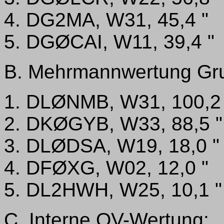
4. DG2MA, W31, 45,4 "
5. DGØCAI, W11, 39,4 "
B. Mehrmannwertung Gr
1. DLØNMB, W31, 100,2
2. DKØGYB, W33, 88,5 "
3. DLØDSA, W19, 18,0 "
4. DFØXG, W02, 12,0 "
5. DL2HWH, W25, 10,1 "
C. Interne OV-Wertung: