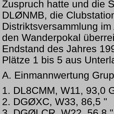
Zuspruch hatte und die 
DLØNMB, die Clubstatio
Distriktsversammlung im
den Wanderpokal überrei
Endstand des Jahres 199
Plätze 1 bis 5 aus Unte
A. Einmannwertung Grup
1. DL8CMM, W11, 93,0 
2. DGØXC, W33, 86,5 "
3. DGØLCR, W22, 56,8 "