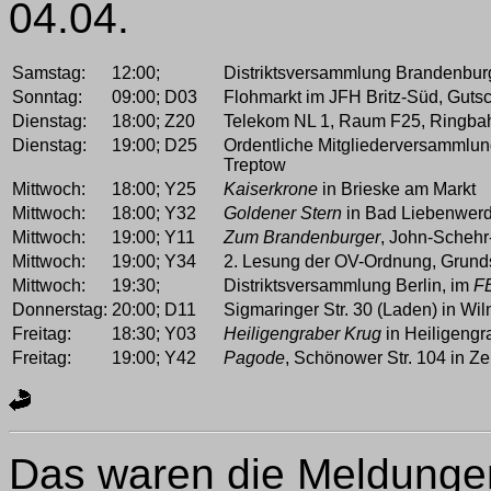
04.04.
Samstag:
12:00;
Distriktsversammlung Brandenbur
Sonntag:
09:00;
D03
Flohmarkt im JFH Britz-Süd, Gutsch
Dienstag:
18:00;
Z20
Telekom NL 1, Raum F25, Ringbahn
Dienstag:
19:00;
D25
Ordentliche Mitgliederversammlu
Treptow
Mittwoch:
18:00;
Y25
Kaiserkrone
in Brieske am Markt
Mittwoch:
18:00;
Y32
Goldener Stern
in Bad Liebenwer
Mittwoch:
19:00;
Y11
Zum Brandenburger
, John-Schehr-
Mittwoch:
19:00;
Y34
2. Lesung der OV-Ordnung, Grund
Mittwoch:
19:30;
Distriktsversammlung Berlin, im
F
Donnerstag:
20:00;
D11
Sigmaringer Str. 30 (Laden) in Wil
Freitag:
18:30;
Y03
Heiligengraber Krug
in Heiligengr
Freitag:
19:00;
Y42
Pagode
, Schönower Str. 104 in Z
Das waren die Meldungen