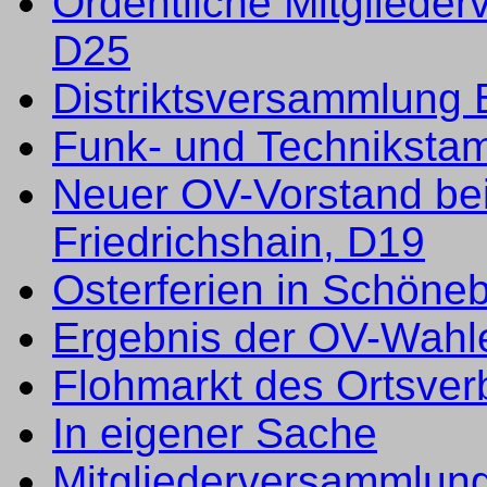
Ordentliche Mitgliede
D25
Distriktsversammlung B
Funk- und Techniksta
Neuer OV-Vorstand be
Friedrichshain, D19
Osterferien in Schöne
Ergebnis der OV-Wahl
Flohmarkt des Ortsver
In eigener Sache
Mitgliederversammlun