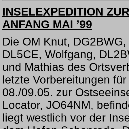
INSELEXPEDITION ZU
ANFANG MAI ’99
Die OM Knut, DG2BWG, 
DL5CE, Wolfgang, DL2B
und Mathias des Ortsver
letzte Vorbereitungen für
08./09.05. zur Ostseeins
Locator, JO64NM, befinde
liegt westlich vor der In