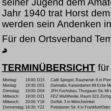
seiner Jugend dem Amat
Jahr 1940 trat Horst dem 
werden sein Andenken in
Für den Ortsverband Te
TERMINÜBERSICHT
für
Montag:
19:00;
D15
Café Spiegel
, Raumerstr. 6 in Pre
Montag:
19:30;
D01
Dalmatia
, Kaiserdamm 89 Ecke M
Dienstag:
19:00;
D04
JFH
Fuchsbau
, Thurgauer Str. 66
Mittwoch:
18:00;
D21
FEZ Wuhlheide
, Raum 323, Eichg
Mittwoch:
20:00;
Y18
Dorfstr. 3 in Mönchwinkel
Donnerstag:
16:30;
Y22
Potsdamer Str. 4 in Frankfurt/Oder