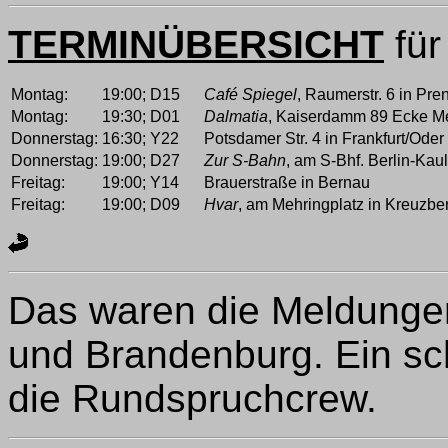
TERMINÜBERSICHT
für
Montag:
19:00;
D15
Café Spiegel
, Raumerstr. 6 in Pre
Montag:
19:30;
D01
Dalmatia
, Kaiserdamm 89 Ecke M
Donnerstag:
16:30;
Y22
Potsdamer Str. 4 in Frankfurt/Oder
Donnerstag:
19:00;
D27
Zur S-Bahn
, am S-Bhf. Berlin-Kaul
Freitag:
19:00;
Y14
Brauerstraße in Bernau
Freitag:
19:00;
D09
Hvar
, am Mehringplatz in Kreuzbe
Das waren die Meldungen
und Brandenburg. Ein 
die Rundspruchcrew.