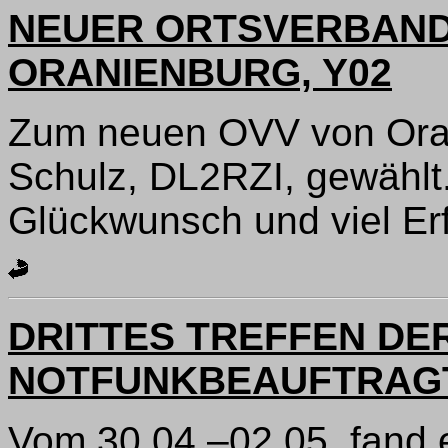
NEUER ORTSVERBAND
ORANIENBURG, Y02
Zum neuen OVV von Ora
Schulz, DL2RZI, gewählt
Glückwunsch und viel Erf
DRITTES TREFFEN DE
NOTFUNKBEAUFTRAG
Vom 30.04.–02.05. fand 