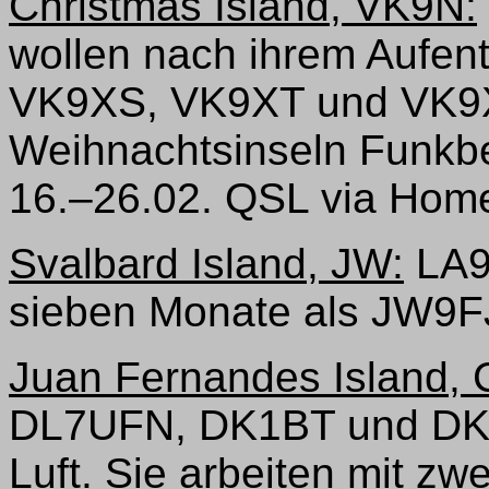
Christmas Island, VK9N:
wollen nach ihrem Aufent
VK9XS, VK9XT und VK9
Weihnachtsinseln Funkbet
16.–26.02. QSL via Home
Svalbard Island, JW:
LA9F
sieben Monate als JW9F
Juan Fernandes Island,
DL7UFN, DK1BT und DK7
Luft. Sie arbeiten mit zw