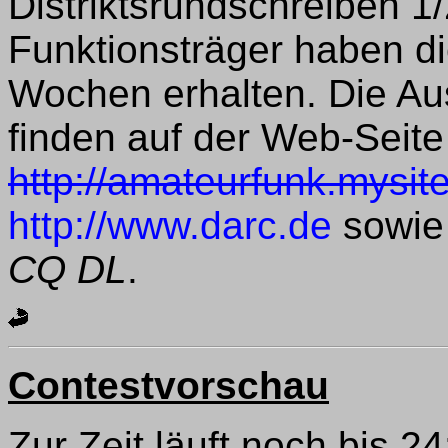
Distriktsrundschreiben 1/
Funktionsträger haben d
Wochen erhalten. Die Aus
finden auf der Web-Seite
http://amateurfunk.mysit
http://www.darc.de
sowie 
CQ DL
.
Contestvorschau
Zur Zeit läuft noch bis 