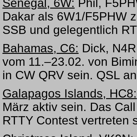
Senegal, 6W:
Phil, F5PH
Dakar als 6W1/F5PHW zu
SSB und gelegentlich R
Bahamas, C6:
Dick, N4RP
vom 11.–23.02. von Bimi
in CW QRV sein. QSL an
Galapagos Islands, HC8:
März aktiv sein. Das Cal
RTTY Contest vertreten 