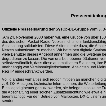
Pressemitteilun
Offizielle Presseerklärung der SysOp-DL-Gruppe vom 3. 
„Am 24. November 2000 haben wir, eine Gruppe von über 150 S
des deutschen Packet-Radio-Netzes nicht mehr funktionsfähig
Abschaltung solidarisiert. Diese Aktion diente dazu, die Ama
Netzes aufmerksam zu machen. Wir betreiben digitale Statio
viele Benutzer dieses Angebot annehmen und die Systeme benut
degradieren zu lassen. Die von uns betriebenen Stationen ve
selbstverständlich, dass diese automatischen Stationen, ihre
unabhängig von Vereinsmitgliedschaften, Ansichten und Mein
RegTP eingeschränkt werden.
Völlig anders verhält es sich jedoch mit den an manchen digi
z. B. DX-Ansagen, technische Informationen, die Weiterleitu
Einstiegsdigipeater genutzt werden, sie belegen also keine F
die Abschaltung einer solchen Zusatzeinrichtung wie etwa ein
beeinträchtigt. Für den Betrieb von Mailboxen, DX-Clustern 
senden!