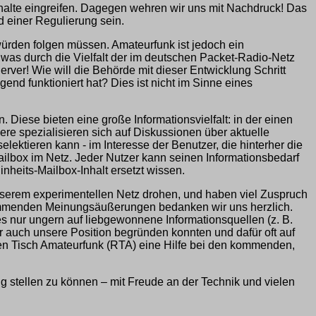
Inhalte eingreifen. Dagegen wehren wir uns mit Nachdruck! Das
 einer Regulierung sein.
ürden folgen müssen. Amateurfunk ist jedoch ein
was durch die Vielfalt der im deutschen Packet-Radio-Netz
er! Wie will die Behörde mit dieser Entwicklung Schritt
nd funktioniert hat? Dies ist nicht im Sinne eines
Diese bieten eine große Informationsvielfalt: in der einen
e spezialisieren sich auf Diskussionen über aktuelle
elektieren kann - im Interesse der Benutzer, die hinterher die
Mailbox im Netz. Jeder Nutzer kann seinen Informationsbedarf
nheits-Mailbox-Inhalt ersetzt wissen.
nserem experimentellen Netz drohen, und haben viel Zuspruch
timmenden Meinungsäußerungen bedanken wir uns herzlich.
es nur ungern auf liebgewonnene Informationsquellen (z. B.
r auch unsere Position begründen konnten und dafür oft auf
en Tisch Amateurfunk (RTA) eine Hilfe bei den kommenden,
ng stellen zu können – mit Freude an der Technik und vielen