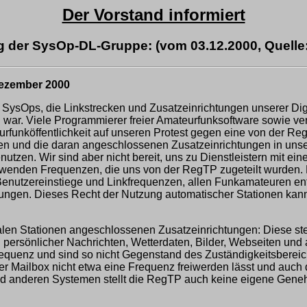
Der Vorstand informiert
g der SysOp-DL-Gruppe: (vom 03.12.2000, Quell
Dezember 2000
ysOps, die Linkstrecken und Zusatzeinrichtungen unserer Digip
 war. Viele Programmierer freier Amateurfunksoftware sowie v
teurfunköffentlichkeit auf unseren Protest gegen eine von der 
nen und die daran angeschlossenen Zusatzeinrichtungen in uns
zen. Wir sind aber nicht bereit, uns zu Dienstleistern mit ei
rwenden Frequenzen, die uns von der RegTP zugeteilt wurden. D
 Benutzereinstiege und Linkfrequenzen, allen Funkamateuren ent
ungen. Dieses Recht der Nutzung automatischer Stationen kan
talen Stationen angeschlossenen Zusatzeinrichtungen: Diese st
ng persönlicher Nachrichten, Wetterdaten, Bilder, Webseiten 
requenz und sind so nicht Gegenstand des Zuständigkeitsbereic
er Mailbox nicht etwa eine Frequenz freiwerden lässt und auch
und anderen Systemen stellt die RegTP auch keine eigene Genehm