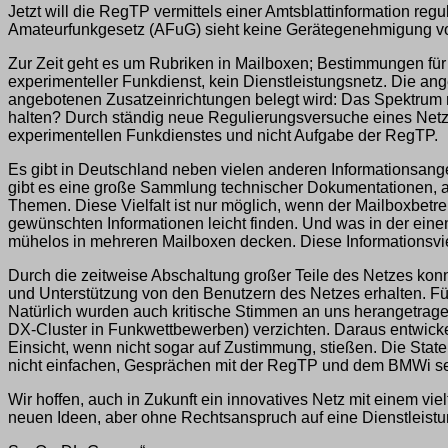
Jetzt will die RegTP vermittels einer Amtsblattinformation r
Amateurfunkgesetz (AFuG) sieht keine Gerätegenehmigung vor
Zur Zeit geht es um Rubriken in Mailboxen; Bestimmungen für
experimenteller Funkdienst, kein Dienstleistungsnetz. Die a
angebotenen Zusatzeinrichtungen belegt wird: Das Spektrum r
halten? Durch ständig neue Regulierungsversuche eines Netzes
experimentellen Funkdienstes und nicht Aufgabe der RegTP.
Es gibt in Deutschland neben vielen anderen Informationsangeb
gibt es eine große Sammlung technischer Dokumentationen, an
Themen. Diese Vielfalt ist nur möglich, wenn der Mailboxbetreib
gewünschten Informationen leicht finden. Und was in der einen
mühelos in mehreren Mailboxen decken. Diese Informationsviel
Durch die zeitweise Abschaltung großer Teile des Netzes kon
und Unterstützung von den Benutzern des Netzes erhalten. F
Natürlich wurden auch kritische Stimmen an uns herangetragen
DX-Cluster in Funkwettbewerben) verzichten. Daraus entwickel
Einsicht, wenn nicht sogar auf Zustimmung, stießen. Die St
nicht einfachen, Gesprächen mit der RegTP und dem BMWi se
Wir hoffen, auch in Zukunft ein innovatives Netz mit einem vi
neuen Ideen, aber ohne Rechtsanspruch auf eine Dienstleistu