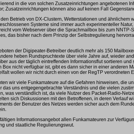
egulierend in die von solchen Zusatzeinrichtungen angebotenen 
; Zusatzeinrichtungen können also auf keinen Fall Gegenstand
 den Betrieb von DX-Clustern, Wetterstationen und ähnlichem w
ngeschlossenen Systeme sind immer auch experimenteller Natur, 
eicht vom Webserver über die Sprachmailbox bis zum NNTP-Serv
, das bisher nach dem Prinzip der Selbstregulierung hervorrage
oten der Digipeater-Betreiber deutlich mehr als 150 Mailboxen. 
dere heben Rundspruchtexte über viele Jahre auf, wieder ander
er aus der täglich eintreffenden Informationsflut sortieren und s
 Box nicht verfügbar ist, gibt es dann sicher in einer anderen 
falt wollen wir nicht durch einen von der RegTP verordneten Ei
nten wir viele Funkamateure auf die Gefahren hinweisen, die u
ür das uns entgegengebrachte Verständnis und die vielen zus
, was verständlich ist, da viele Nutzer des Packet-Radio-Netz
ten sich Diskussionen mit den Betroffenen, in deren Verlauf wi
atements der Benutzer des Netzes werden sicher auch dem Rund
in.
elfältigen Informationsangebot allen Funkamateuren zur Verfügu
ng und staatliche Regulierungswut.