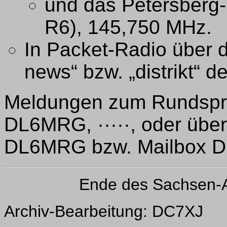
und das Petersberg
R6), 145,750 MHz.
In Packet-Radio über d
news“ bzw. „distrikt“ d
Meldungen zum Rundspruc
DL6MRG, ·····, oder üb
DL6MRG bzw. Mailbox 
Ende des Sachsen-
Archiv-Bearbeitung: DC7XJ