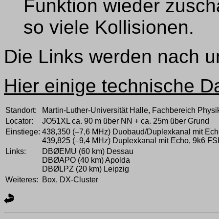
Funktion wieder zuscha
so viele Kollisionen.
Die Links werden nach un
Hier einige technische
Standort:
Martin-Luther-Universität Halle, Fachbereich Phys
Locator:
JO51XL ca. 90 m über NN + ca. 25m über Grund
Einstiege:
438,350 (–7,6 MHz) Duobaud/Duplexkanal mit Ec
439,825 (–9,4 MHz) Duplexkanal mit Echo, 9k6 F
Links:
DBØEMU (60 km) Dessau
DBØAPO (40 km) Apolda
DBØLPZ (20 km) Leipzig
Weiteres:
Box, DX-Cluster