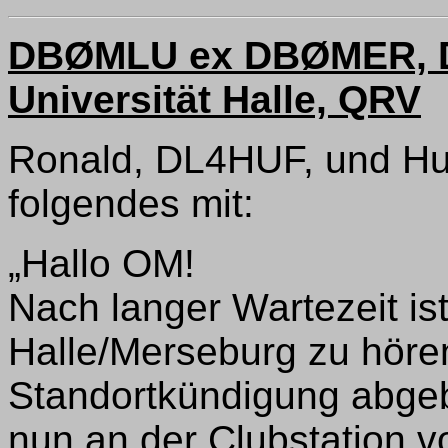
DBØMLU ex DBØMER, Dig
Universität Halle, QRV
Ronald, DL4HUF, und Hug
folgendes mit:
„Hallo OM!
Nach langer Wartezeit is
Halle/Merseburg zu hör
Standortkündigung abgeb
nun an der Clubstation 