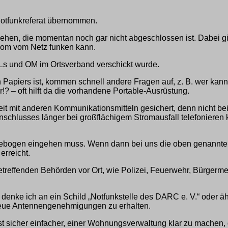
Notfunkreferat übernommen.
hen, die momentan noch gar nicht abgeschlossen ist. Dabei gin
trom vom Netz funken kann.
Ls und OM im Ortsverband verschickt wurde.
 Papiers ist, kommen schnell andere Fragen auf, z. B. wer ka
? – oft hilft da die vorhandene Portable-Ausrüstung.
eit mit anderen Kommunikationsmitteln gesichert, denn nicht bei 
schlusses länger bei großflächigem Stromausfall telefonieren
agebogen eingehen muss. Wenn dann bei uns die oben genannten
erreicht.
etreffenden Behörden vor Ort, wie Polizei, Feuerwehr, Bürgermei
denke ich an ein Schild „Notfunkstelle des DARC e. V.“ oder äh
, neue Antennengenehmigungen zu erhalten.
ist sicher einfacher, einer Wohnungsverwaltung klar zu machen, 