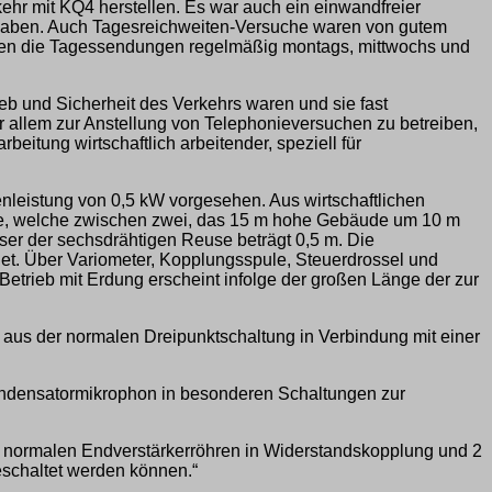
hr mit KQ4 herstellen. Es war auch ein einwandfreier
n haben. Auch Tagesreichweiten-Versuche waren von gutem
inden die Tagessendungen regelmäßig montags, mittwochs und
eb und Sicherheit des Verkehrs waren und sie fast
r allem zur Anstellung von Telephonieversuchen zu betreiben,
itung wirtschaftlich arbeitender, speziell für
leistung von 0,5 kW vorgesehen. Aus wirtschaftlichen
nne, welche zwischen zwei, das 15 m hohe Gebäude um 10 m
ser der sechsdrähtigen Reuse beträgt 0,5 m. Die
det. Über Variometer, Kopplungsspule, Steuerdrossel und
trieb mit Erdung erscheint infolge der großen Länge der zur
 aus der normalen Dreipunktschaltung in Verbindung mit einer
Kondensatormikrophon in besonderen Schaltungen zur
n, normalen Endverstärkerröhren in Widerstandskopplung und 2
schaltet werden können.“