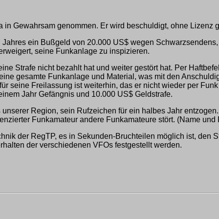
 in Gewahrsam genommen. Er wird beschuldigt, ohne Lizenz g
zten Jahres ein Bußgeld von 20.000 US$ wegen Schwarzsendens
rweigert, seine Funkanlage zu inspizieren.
eine Strafe nicht bezahlt hat und weiter gestört hat. Per Haf
ine gesamte Funkanlage und Material, was mit den Anschuldi
ür seine Freilassung ist weiterhin, das er nicht wieder per F
 einem Jahr Gefängnis und 10.000 US$ Geldstrafe.
unserer Region, sein Rufzeichen für ein halbes Jahr entzogen
enzierter Funkamateur andere Funkamateure stört. (Name und R
chnik der RegTP, es in Sekunden-Bruchteilen möglich ist, den S
rhalten der verschiedenen VFOs festgestellt werden.