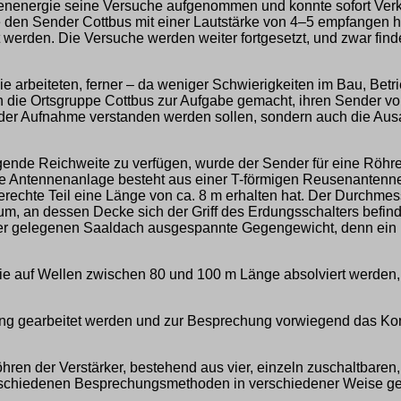
enenergie seine Versuche aufgenommen und konnte sofort Verke
lche den Sender Cottbus mit einer Lautstärke von 4–5 empfange
kt werden. Die Versuche werden weiter fortgesetzt, und zwar f
e arbeiteten, ferner – da weniger Schwierigkeiten im Bau, Betri
ch die Ortsgruppe Cottbus zur Aufgabe gemacht, ihren Sender vo
r Aufnahme verstanden werden sollen, sondern auch die Ausarbe
nde Reichweite zu verfügen, wurde der Sender für eine Röhren
 Die Antennenanlage besteht aus einer T-förmigen Reusenante
rechte Teil eine Länge von ca. 8 m erhalten hat. Der Durchmes
um, an dessen Decke sich der Griff des Erdungsschalters befin
er gelegenen Saaldach ausgespannte Gegengewicht, denn ein Be
die auf Wellen zwischen 80 und 100 m Länge absolviert werden,
ltung gearbeitet werden und zur Besprechung vorwiegend das 
hren der Verstärker, bestehend aus vier, einzeln zuschaltbare
rschiedenen Besprechungsmethoden in verschiedener Weise ge