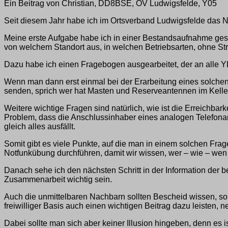
Ein Beitrag von Christian, DD8BSE, OV Ludwigsfelde, Y05
Seit diesem Jahr habe ich im Ortsverband Ludwigsfelde das 
Meine erste Aufgabe habe ich in einer Bestandsaufnahme gese
von welchem Standort aus, in welchen Betriebsarten, ohne S
Dazu habe ich einen Fragebogen ausgearbeitet, der an alle Y
Wenn man dann erst einmal bei der Erarbeitung eines solchen
senden, sprich wer hat Masten und Reserveantennen im Keller!
Weitere wichtige Fragen sind natürlich, wie ist die Erreichbark
Problem, dass die Anschlussinhaber eines analogen Telefonan
gleich alles ausfällt.
Somit gibt es viele Punkte, auf die man in einem solchen Fr
Notfunkübung durchführen, damit wir wissen, wer – wie – wen 
Danach sehe ich den nächsten Schritt in der Information der b
Zusammenarbeit wichtig sein.
Auch die unmittelbaren Nachbarn sollten Bescheid wissen, so 
freiwilliger Basis auch einen wichtigen Beitrag dazu leisten
Dabei sollte man sich aber keiner Illusion hingeben, denn es 