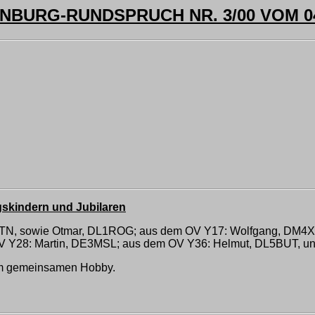
BURG-RUNDSPRUCH NR. 3/00 VOM 04
agskindern und Jubilaren
TN, sowie Otmar, DL1ROG; aus dem OV Y17: Wolfgang, DM4X
V Y28: Martin, DE3MSL; aus dem OV Y36: Helmut, DL5BUT, u
im gemeinsamen Hobby.