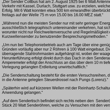
„Der Sender Cottbus hat am 2. August 1925 bei 6 Watt Antenn
Verkehr mit Kassel, Durlach, Stuttgart usw. zu erzielen, we
Erfolg. Mit 6 Watt konnten etwa 500 km einwandfrei überbrüc
freitags auf der Welle 75 m von 15.00 bis 16.00 MEZ statt.“
„Während nun die meisten Sender nur mit sehr geringer Energi
ausschließlich telegraphisch untereinander verkehren, hat si
worunter nicht nur Reichweitenversuche und Regelmäßigkeit de
Kurzwellensender zu benutzender Besprechungsmethoden.“
„Um nun bei Telephoniebetrieb auch am Tage über eine genüge
Gründen vorläufig aber nur 2 Röhren á 100 Watt eingebaut.
überragende Stahlrohrmasten aufgehängt ist, wobei der waage
Herunterführung erfolgt direkt durch das Dach in den Sendera
Amperemeter erfolgt der Anschluss an das über dem 10 m tief
Verlegung gelangten Erdleitung unwirtschaftlich.“
„Die Senderschaltung besteht für die ersten Versuchsreihen, 
in die Antenne gelegten Steuerdrossel nach Pungs (Lorenz).“
„Späterhin wird auf kürzeren Wellen mit der Reinhartz-Scha
Anwendung gelangen.“
„Auf dem Sendertisch befindet sich rechts neben den Senderö
Stück 20 Watt Senderöhren, welche zu Versuchen mit den ve