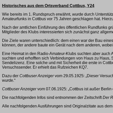
Historisches aus dem Ortsverband Cottbus, Y24
Wie bereits im 1. Rundspruch erwähnt, wurde durch Unterstüt
Amateurfunks in Cottbus vor 75 Jahren geschlagen hat. Hier
Nach der amtlichen Einführung des öffentlichen Rundfunks g
Mitglieder des Klubs interessierten sich zunächst ganz allg
Die Ziele waren unterschiedlich: dem einen war der Bau ein
können, der andere baute ein Gerät nach dem anderen, wobei d
Eine Heimat in den Radio-Amateur-Klubs suchten aber auch A
suchten und erhofften sich Verbindungen von Haus zu Haus, St
Sendelizenz. Eine solche und mit Sicherheit die erste in Cot
Versuchssender. Er erhielt das Rufzeichen KQ7.
Dazu der
Cottbuser Anzeiger
vom 29.05.1925: „Dieser Versuchs
wurde.“
Cottbuser Anzeiger
vom 07.06.1925: „Cottbus ist außer Berlin d
Die nachfolgenden Infos sind entnommen der Zeitschrift
Der R
Alle nachfolgenden Ausführungen sind Originalzitate aus dem