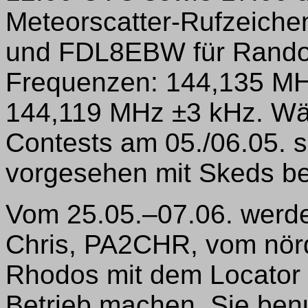
Meteorscatter-Rufzeich
und FDL8EBW für Rando
Frequenzen: 144,135 MH
144,119 MHz ±3 kHz. W
Contests am 05./06.05. s
vorgesehen mit Skeds be
Vom 25.05.–07.06. werd
Chris, PA2CHR, vom nörd
Rhodos mit dem Locato
Betrieb machen. Sie ben