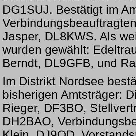
DG1SUJ. Bestätigt im Am
Verbindungsbeauftragte
Jasper, DL8KWS. Als wei
wurden gewählt: Edeltra
Berndt, DL9GFB, und R
Im Distrikt Nordsee bestät
bisherigen Amtsträger: Dis
Rieger, DF3BO, Stellvertr
DH2BAO, Verbindungsbea
Klein, DJ9OD, Vorstandsm