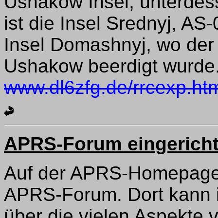
Ushakow Insel, unterdes
ist die Insel Srednyj, A
Insel Domashnyj, wo der 
Ushakow beerdigt wurde.
www.dl6zfg.de/rrcexp.ht
APRS-Forum eingericht
Auf der APRS-Homepage w
APRS-Forum. Dort kann 
über die vielen Aspekte 