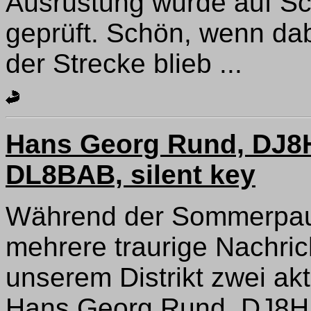
Ausrüstung wurde auf Sch
geprüft. Schön, wenn dab
der Strecke blieb ...
Hans Georg Rund, DJ8H
DL8BAB, silent key
Während der Sommerpaus
mehrere traurige Nachric
unserem Distrikt zwei ak
Hans Georg Rund, DJ8HR