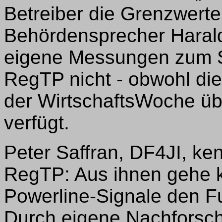
Betreiber die Grenzwerte 
Behördensprecher Harald
eigene Messungen zum St
RegTP nicht - obwohl di
der WirtschaftsWoche ü
verfügt.
Peter Saffran, DF4JI, ke
RegTP: Aus ihnen gehe kl
Powerline-Signale den F
Durch eigene Nachforsc