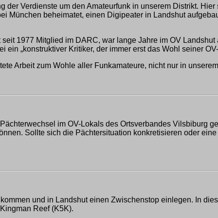
der Verdienste um den Amateurfunk in unserem Distrikt. Hier
bei München beheimatet, einen Digipeater in Landshut aufgebau
seit 1977 Mitglied im DARC, war lange Jahre im OV Landshut ak
 ein „konstruktiver Kritiker, der immer erst das Wohl seiner OV-M
ete Arbeit zum Wohle aller Funkamateure, nicht nur in unserem 
Pächterwechsel im OV-Lokals des Ortsverbandes Vilsbiburg ge
können. Sollte sich die Pächtersituation konkretisieren oder ein
kommen und in Landshut einen Zwischenstop einlegen. In die
on Kingman Reef (K5K).