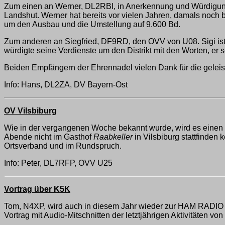
Zum einen an Werner, DL2RBI, in Anerkennung und Würdigung 
Landshut. Werner hat bereits vor vielen Jahren, damals noch 
um den Ausbau und die Umstellung auf 9.600 Bd.
Zum anderen an Siegfried, DF9RD, den OVV von U08. Sigi ist 
würdigte seine Verdienste um den Distrikt mit den Worten, er sei
Beiden Empfängern der Ehrennadel vielen Dank für die geleist
Info: Hans, DL2ZA, DV Bayern-Ost
OV Vilsbiburg
Wie in der vergangenen Woche bekannt wurde, wird es einen 
Abende nicht im Gasthof
Raabkeller
in Vilsbiburg stattfinden 
Ortsverband und im Rundspruch.
Info: Peter, DL7RFP, OVV U25
Vortrag über K5K
Tom, N4XP, wird auch in diesem Jahr wieder zur HAM RADIO 
Vortrag mit Audio-Mitschnitten der letztjährigen Aktivitäten v