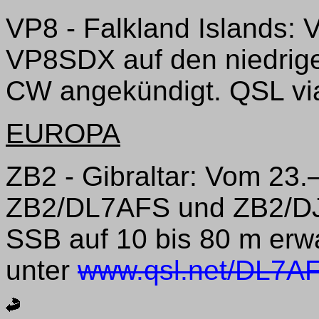
VP8 - Falkland Islands: 
VP8SDX auf den niedrig
CW angekündigt. QSL v
EUROPA
ZB2 - Gibraltar: Vom 23.
ZB2/DL7AFS und ZB2/DJ
SSB auf 10 bis 80 m erw
unter
www.qsl.net/DL7A