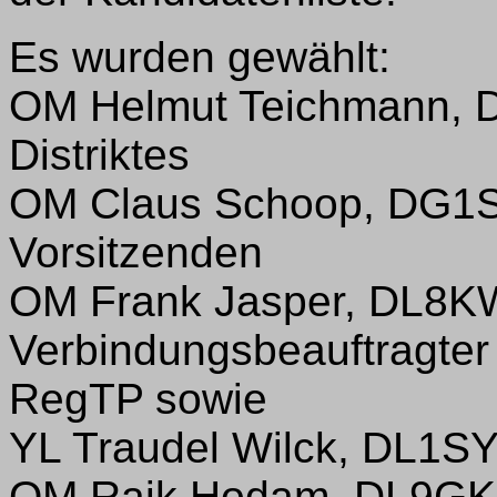
Es wurden gewählt:
OM Helmut Teichmann, D
Distriktes
OM Claus Schoop, DG1SUJ
Vorsitzenden
OM Frank Jasper, DL8KW
Verbindungsbeauftragter 
RegTP sowie
YL Traudel Wilck, DL1S
OM Raik Hodam, DL9GK