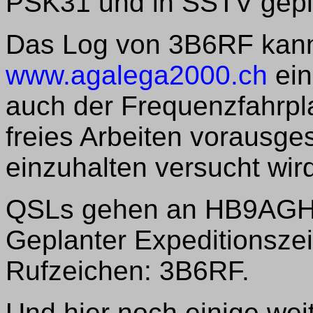
PSK31 und in SSTV gepl
Das Log von 3B6RF kann 
www.agalega2000.ch
ein
auch der Frequenzfahrpl
freies Arbeiten vorausge
einzuhalten versucht wir
QSLs gehen an HB9AGH ü
Geplanter Expeditionszei
Rufzeichen: 3B6RF.
Und hier noch einige wei