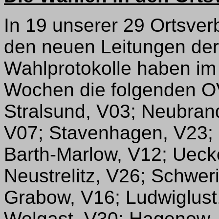
In 19 unserer 29 Ortsve
den neuen Leitungen der
Wahlprotokolle haben im 
Wochen die folgenden OV
Stralsund, V03; Neubra
V07; Stavenhagen, V23; 
Barth-Marlow, V12; Uec
Neustrelitz, V26; Schwer
Grabow, V16; Ludwiglust
Wolgast, V30; Hagenow,