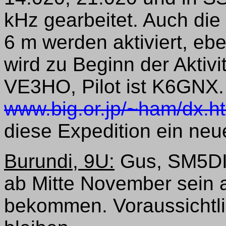
kHz gearbeitet. Auch di
6 m werden aktiviert, eb
wird zu Beginn der Aktiv
VE3HO, Pilot ist K6GNX.
www.big.or.jp/~ham/dx.h
diese Expedition ein n
Burundi, 9U:
Gus, SM5DIC
ab Mitte November sein 
bekommen. Voraussichtli