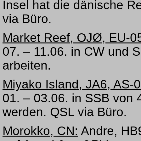
Insel hat die dänische
via Büro.
Market Reef, OJØ, EU-0
07. – 11.06. in CW und 
arbeiten.
Miyako Island, JA6, AS-0
01. – 03.06. in SSB von
werden. QSL via Büro.
Morokko, CN:
Andre, HB9