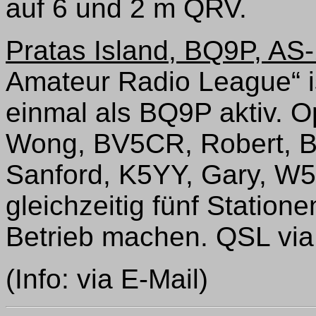
auf 6 und 2 m QRV.
Pratas Island, BQ9P, AS-
Amateur Radio League“ i
einmal als BQ9P aktiv. O
Wong, BV5CR, Robert, 
Sanford, K5YY, Gary, W5F
gleichzeitig fünf Station
Betrieb machen. QSL vi
(Info: via E-Mail)