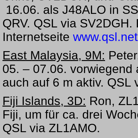
16.06. als J48ALO in S
QRV. QSL via SV2DGH. D
Internetseite
www.qsl.ne
East Malaysia, 9M:
Peter
05. – 07.06. vorwiegen
auch auf 6 m aktiv. QSL
Fiji Islands, 3D:
Ron, ZL1
Fiji, um für ca. drei Woc
QSL via ZL1AMO.