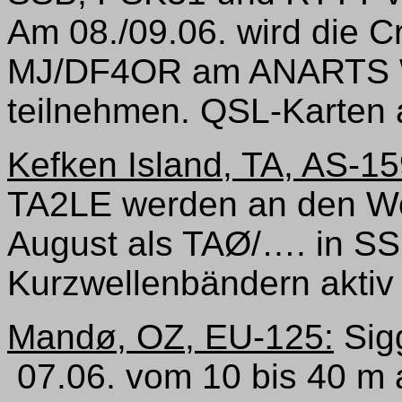
Am 08./09.06. wird die C
MJ/DF4OR am ANARTS W
teilnehmen. QSL-Karten 
Kefken Island, TA, AS-15
TA2LE werden an den Wo
August als TAØ/…. in S
Kurzwellenbändern aktiv 
Mandø, OZ, EU-125:
Sigg
07.06. vom 10 bis 40 m