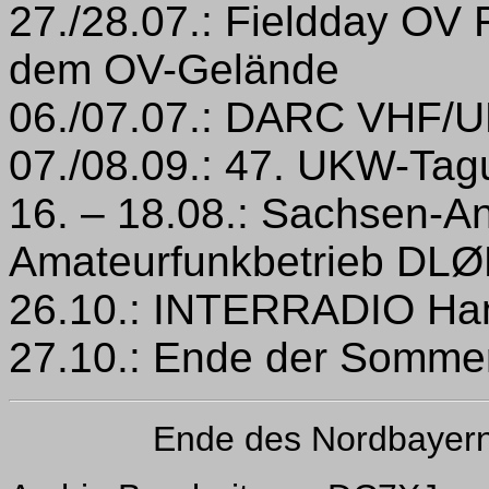
27./28.07.: Fieldday OV 
dem OV-Gelände
06./07.07.: DARC VHF/
07./08.09.: 47. UKW-Ta
16. – 18.08.: Sachsen-An
Amateurfunkbetrieb DLØ
26.10.: INTERRADIO Ha
27.10.: Ende der Sommer
Ende des Nordbayer