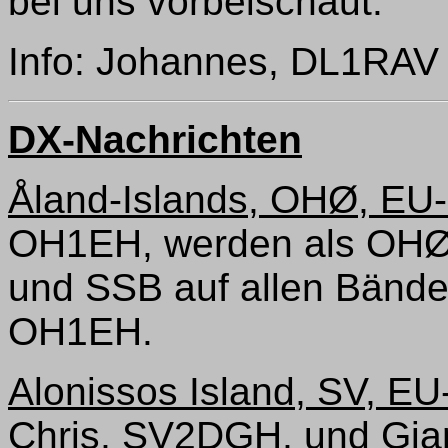
bei uns vorbeischaut.
Info: Johannes, DL1RAV 
DX-Nachrichten
Åland-Islands, OHØ, EU-
OH1EH, werden als OHØZ
und SSB auf allen Bänder
OH1EH.
Alonissos Island, SV, EU
Chris, SV2DGH, und Gia