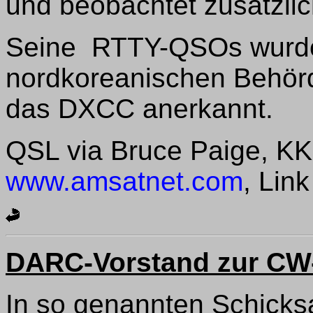
und beobachtet zusätzli
Seine RTTY-QSOs wurden
nordkoreanischen Behörd
das DXCC anerkannt.
QSL via Bruce Paige, KK5
www.amsatnet.com
, Lin
DARC-Vorstand zur CW
In so genannten Schicks