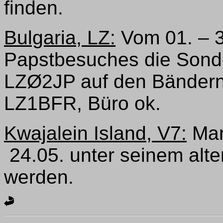
finden.
Bulgaria, LZ:
Vom 01. – 3
Papstbesuches die Sond
LZØ2JP auf den Bändern 
LZ1BFR, Büro ok.
Kwajalein Island, V7:
Mar
24.05. unter seinem alt
werden.