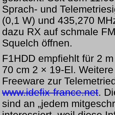
Sprach- und Telemetries
(0,1 W) und 435,270 MH
dazu RX auf schmale FM-
Squelch öffnen.
F1HDD empfiehlt für 2 m 
70 cm 2 × 19-El. Weitere
Freeware zur Telemetried
www.idefix-france.net
. D
sind an „jedem mitgeschr
interessiert, weil diese 