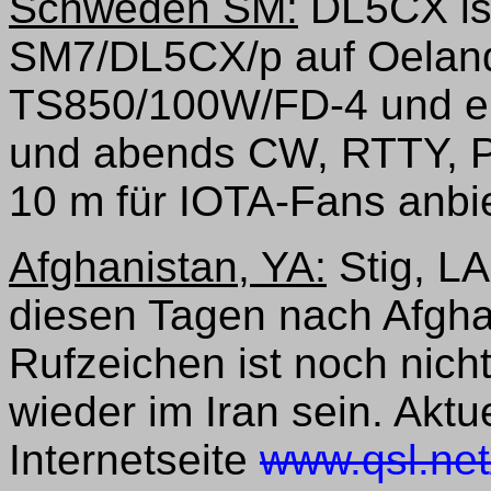
Schweden SM:
DL5CX ist
SM7/DL5CX/p auf Oeland
TS850/100W/FD-4 und er
und abends CW, RTTY, P
10 m für IOTA-Fans anbi
Afghanistan, YA:
Stig, LA
diesen Tagen nach Afgha
Rufzeichen ist noch nich
wieder im Iran sein. Aktu
Internetseite
www.qsl.net