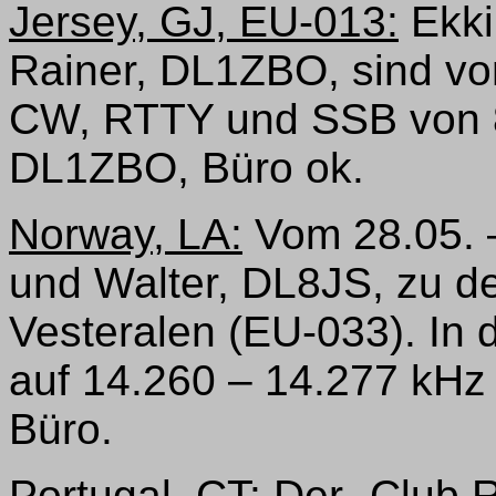
Jersey, GJ, EU-013:
Ekki
Rainer, DL1ZBO, sind vom
CW, RTTY und SSB von 8
DL1ZBO, Büro ok.
Norway, LA:
Vom 28.05. –
und Walter, DL8JS, zu d
Vesteralen (EU-033). In
auf 14.260 – 14.277 kHz 
Büro.
Portugal, CT:
Der „Club 