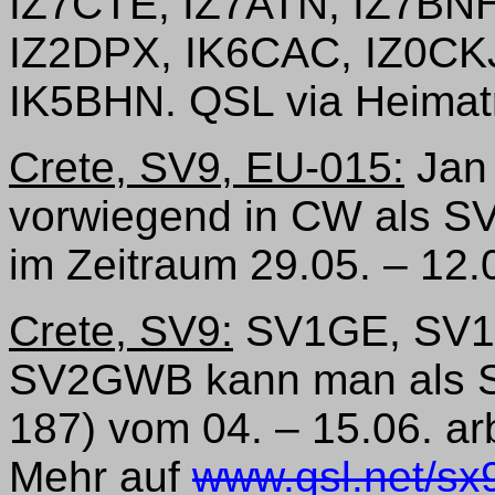
IZ7CTE, IZ7ATN, IZ7BN
IZ2DPX, IK6CAC, IZ0CK
IK5BHN. QSL via Heimatr
Crete, SV9, EU-015:
Jan 
vorwiegend in CW als S
im Zeitraum 29.05. – 12.
Crete, SV9:
SV1GE, SV1
SV2GWB kann man als S
187) vom 04. – 15.06. a
Mehr auf
www.qsl.net/sx